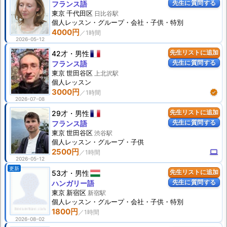
先生に質問する
フランス語
東京 千代田区
日比谷駅
個人
レッスン
・グループ・会社・子供・特別
4000円
2026-05-12
42才
男性
先生リストに追加
先生に質問する
フランス語
東京 世田谷区
上北沢駅
個人
レッスン
3000円
verified
2026-07-08
29才
男性
先生リストに追加
先生に質問する
フランス語
東京 世田谷区
渋谷駅
個人
レッスン
・グループ・子供
2500円
computer
2026-05-12
更新
53才
男性
先生リストに追加
先生に質問する
ハンガリー語
東京 新宿区
新宿駅
個人
レッスン
・グループ・会社・子供・特別
1800円
2026-08-02