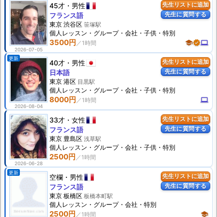
45才
男性
先生リストに追加
先生に質問する
フランス語
東京 渋谷区
笹塚駅
個人
レッスン
・グループ・会社・子供・特別
3500円
school
verified
computer
2026-07-05
更新
40才
男性
先生リストに追加
先生に質問する
日本語
東京 港区
目黒駅
個人
レッスン
・グループ・会社・子供・特別
8000円
computer
2026-08-04
33才
女性
先生リストに追加
先生に質問する
フランス語
東京 豊島区
浅草駅
個人
レッスン
・グループ・会社・子供・特別
2500円
2026-06-28
更新
空欄
男性
先生リストに追加
先生に質問する
フランス語
東京 板橋区
板橋本町駅
個人
レッスン
・グループ・会社・特別
2500円
school