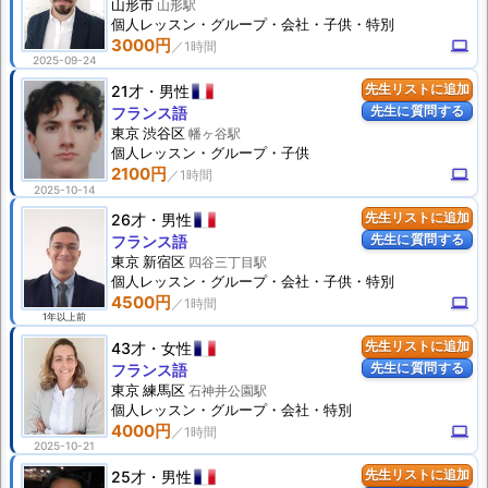
山形市
山形駅
個人
レッスン
・グループ・会社・子供・特別
3000円
computer
2025-09-24
21才
男性
先生リストに追加
先生に質問する
フランス語
東京 渋谷区
幡ヶ谷駅
個人
レッスン
・グループ・子供
2100円
computer
2025-10-14
26才
男性
先生リストに追加
先生に質問する
フランス語
東京 新宿区
四谷三丁目駅
個人
レッスン
・グループ・会社・子供・特別
4500円
computer
1年以上前
43才
女性
先生リストに追加
先生に質問する
フランス語
東京 練馬区
石神井公園駅
個人
レッスン
・グループ・会社・特別
4000円
computer
2025-10-21
25才
男性
先生リストに追加