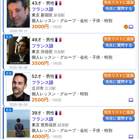
43才
男性
先生リストに追加
先生に質問する
フランス語
東京 新宿区
新宿駅
個人
レッスン
・グループ・会社・子供・特別
3000円
verified
computer
2026-06-12
更新
49才
男性
先生リストに追加
先生に質問する
フランス語
東京 渋谷区
渋谷駅
個人
レッスン
・グループ・会社・子供・特別
3500円
2026-08-06
更新
52才
男性
先生リストに追加
先生に質問する
フランス語
立川市
立川駅
個人
レッスン
・グループ・特別
2500円
computer
2026-08-04
更新
39才
男性
先生リストに追加
先生に質問する
フランス語
東京 世田谷区
経堂駅
個人
レッスン
・グループ・会社・子供・特別
4000円
computer