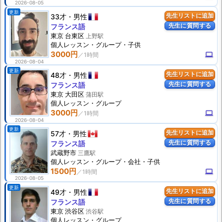
2026-08-05
更新
33才
男性
先生リストに追加
先生に質問する
フランス語
東京 台東区
上野駅
個人
レッスン
・グループ・子供
3000円
computer
2026-08-04
更新
48才
男性
先生リストに追加
先生に質問する
フランス語
東京 大田区
蒲田駅
個人
レッスン
・グループ
3000円
computer
2026-08-04
更新
57才
男性
先生リストに追加
先生に質問する
フランス語
武蔵野市
三鷹駅
個人
レッスン
・グループ・会社・子供
1500円
computer
2026-08-05
更新
49才
男性
先生リストに追加
先生に質問する
フランス語
東京 渋谷区
渋谷駅
個人
レッスン
・グループ