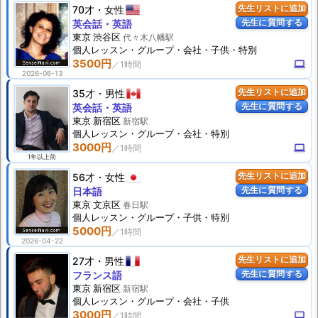
70才
女性
先生リストに追加
先生に質問する
英会話・英語
東京 渋谷区
代々木八幡駅
個人
レッスン
・グループ・会社・子供・特別
3500円
computer
2026-06-13
35才
男性
先生リストに追加
先生に質問する
英会話・英語
東京 新宿区
新宿駅
個人
レッスン
・グループ・会社・特別
3000円
computer
1年以上前
56才
女性
先生リストに追加
先生に質問する
日本語
東京 文京区
春日駅
個人
レッスン
・グループ・子供・特別
5000円
2026-04-22
27才
男性
先生リストに追加
先生に質問する
フランス語
東京 新宿区
新宿駅
個人
レッスン
・グループ・会社・子供
3000円
computer