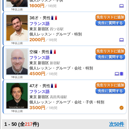
個人
レッスン
・子供
1600円
computer
1年以上前
36才
男性
先生リストに追加
先生に質問する
フランス語
東京 新宿区
四ツ谷駅
個人
レッスン
・グループ・特別
2000円
computer
1年以上前
空欄
男性
先生リストに追加
先生に質問する
フランス語
東京 新宿区
新宿駅
個人
レッスン
・グループ・会社・特別
4500円
computer
theaters
1年以上前
47才
男性
先生リストに追加
先生に質問する
フランス語
東京 新宿区
高田馬場駅
個人
レッスン
・グループ・会社・子供・特別
3500円
verified
1年以上前
1 - 50 (全
217
件)
次50件