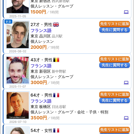
東京 新宿区
西武新宿駅
個人
レッスン
・グループ
1500円
computer
2025-11-05
更新
27才
男性
先生リストに追加
先生に質問する
フランス語
東京 品川区
品川駅
個人
レッスン
2000円
2026-08-02
43才
男性
先生リストに追加
先生に質問する
フランス語
東京 新宿区
新中野駅
個人
レッスン
・グループ
3000円
computer
2025-11-07
64才
男性
先生リストに追加
先生に質問する
フランス語
東京 板橋区
日比谷駅
個人
レッスン
・グループ・会社・子供・特別
3500円
computer
2026-07-10
54才
女性
先生リストに追加