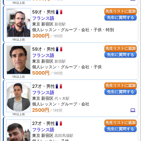
1年以上前
59才
男性
先生リストに追加
先生に質問する
フランス語
東京 新宿区
新宿駅
個人
レッスン
・グループ・会社・子供・特別
3000円
1年以上前
59才
男性
先生リストに追加
先生に質問する
フランス語
東京 新宿区
新宿駅
個人
レッスン
・グループ・会社・子供
5000円
1年以上前
27才
男性
先生リストに追加
先生に質問する
フランス語
東京 新宿区
代々木駅
個人
レッスン
・グループ・会社
2500円
computer
1年以上前
27才
男性
先生リストに追加
先生に質問する
フランス語
東京 新宿区
高田馬場駅