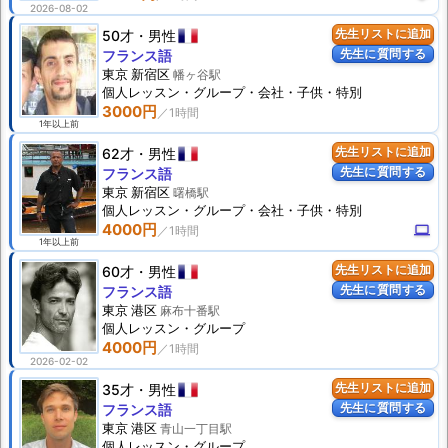
2026-08-02
50才
男性
先生リストに追加
先生に質問する
フランス語
東京 新宿区
幡ヶ谷駅
個人
レッスン
・グループ・会社・子供・特別
3000円
1年以上前
62才
男性
先生リストに追加
先生に質問する
フランス語
東京 新宿区
曙橋駅
個人
レッスン
・グループ・会社・子供・特別
4000円
computer
1年以上前
60才
男性
先生リストに追加
先生に質問する
フランス語
東京 港区
麻布十番駅
個人
レッスン
・グループ
4000円
2026-02-02
35才
男性
先生リストに追加
先生に質問する
フランス語
東京 港区
青山一丁目駅
個人
レッスン
・グループ