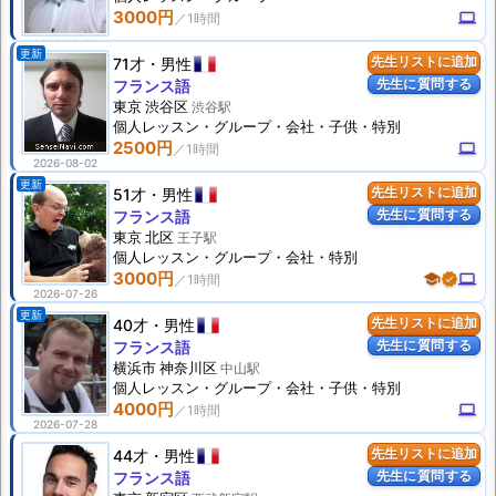
3000円
computer
2026-08-06
更新
71才
男性
先生リストに追加
先生に質問する
フランス語
東京 渋谷区
渋谷駅
個人
レッスン
・グループ・会社・子供・特別
2500円
computer
2026-08-02
更新
51才
男性
先生リストに追加
先生に質問する
フランス語
東京 北区
王子駅
個人
レッスン
・グループ・会社・特別
3000円
school
verified
computer
2026-07-26
更新
40才
男性
先生リストに追加
先生に質問する
フランス語
横浜市 神奈川区
中山駅
個人
レッスン
・グループ・会社・子供・特別
4000円
computer
2026-07-28
44才
男性
先生リストに追加
先生に質問する
フランス語