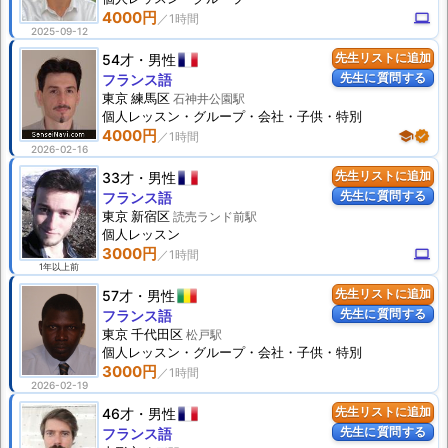
4000円
computer
2025-09-12
54才
男性
先生リストに追加
先生に質問する
フランス語
東京 練馬区
石神井公園駅
個人
レッスン
・グループ・会社・子供・特別
4000円
school
verified
2026-02-16
33才
男性
先生リストに追加
先生に質問する
フランス語
東京 新宿区
読売ランド前駅
個人
レッスン
3000円
computer
1年以上前
57才
男性
先生リストに追加
先生に質問する
フランス語
東京 千代田区
松戸駅
個人
レッスン
・グループ・会社・子供・特別
3000円
2026-02-19
46才
男性
先生リストに追加
先生に質問する
フランス語