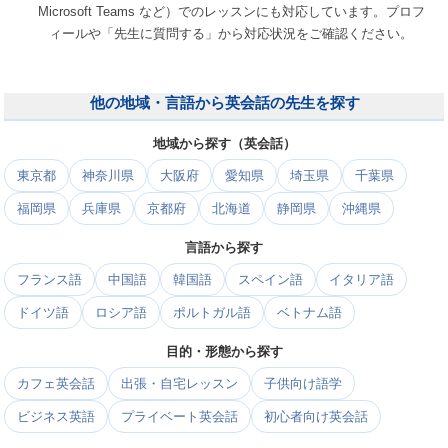
Microsoft Teams など）でのレッスンにも対応しています。プロフ
ィールや「先生に質問する」から対応状況をご確認ください。
他の地域・言語から英会話の先生を探す
地域から探す（英会話）
東京都
神奈川県
大阪府
愛知県
埼玉県
千葉県
福岡県
兵庫県
京都府
北海道
静岡県
沖縄県
言語から探す
フランス語
中国語
韓国語
スペイン語
イタリア語
ドイツ語
ロシア語
ポルトガル語
ベトナム語
目的・形態から探す
カフェ英会話
出張・自宅レッスン
子供向け語学
ビジネス英語
プライベート英会話
初心者向け英会話