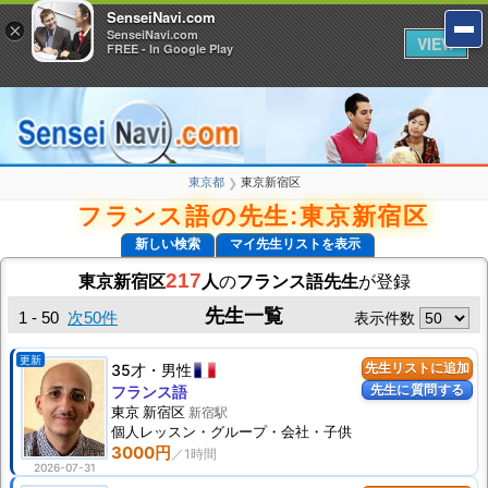
SenseiNavi.com
SenseiNavi.com
×
×
SenseiNavi.com
SenseiNavi.com
VIEW
VIEW
FREE - In Google Play
FREE - In Google Play
東京都
東京新宿区
❯
フランス語の先生:東京新宿区
新しい検索
マイ先生リストを表示
217
東京新宿区
人
の
フランス語先生
が登録
先生一覧
1 - 50
次50件
表示件数
更新
35才
男性
先生リストに追加
先生に質問する
フランス語
東京 新宿区
新宿駅
個人
レッスン
・グループ・会社・子供
3000円
2026-07-31