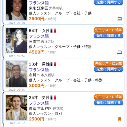
先生に質問する
フランス語
東京 江東区
大手町駅
個人
レッスン
・グループ・会社・子供
2500円
computer
2025-09-30
54才
女性
先生リストに追加
先生に質問する
フランス語
三鷹市
吉祥寺駅
個人
レッスン
・グループ・子供・特別
4500円
computer
2026-01-24
23才
男性
先生リストに追加
先生に質問する
フランス語
市川市
本八幡駅
個人
レッスン
・グループ・会社・子供・特別
3000円
2025-09-14
25才
男性
先生リストに追加
先生に質問する
フランス語
東京 世田谷区
経堂駅
個人
レッスン
・特別
2500円
turned_in
2026-03-07