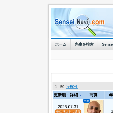
ホーム
先生を検索
Sens
1 - 50
次50件
更新順・詳細
写真
年
arrow_drop_down
更新
2026-07-31
先生リストに追加