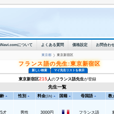
eiNavi.comについて
よくある質問
価格設定
お問合わ
東京都
東京新宿区
❯
フランス語の先生:東京新宿区
新しい検索
マイ先生リストを表示
215
東京新宿区
人
の
フランス語先生
が登録
先生一覧
齢
性別
料金
国籍
母国語
教
arrow_drop_up
arrow_drop_up
arrow_drop_up
arrow_drop_up
arrow_drop_up
(1h)
35才
男性
3000円
フランス語