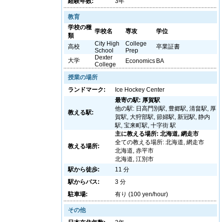
経験年数:
3年
教育
学校の種
学校名
専攻
学位
類
City High
College
高校
卒業証書
School
Prep
Dexter
大学
Economics
BA
College
授業の場所
ランドマーク:
Ice Hockey Center
最寄の駅: 厚賀駅
他の駅: 日高門別駅, 豊郷駅, 清畠駅, 厚
教える駅:
賀駅, 大狩部駅, 節婦駅, 新冠駅, 静内
駅, 宝来町駅, 十字街 駅
主に教える場所: 北海道, 網走市
全ての教える場所: 北海道, 網走市
教える場所:
北海道, 赤平市
北海道, 江別市
駅から徒歩:
11 分
駅からバス:
3 分
駐車場:
有り (100 yen/hour)
その他