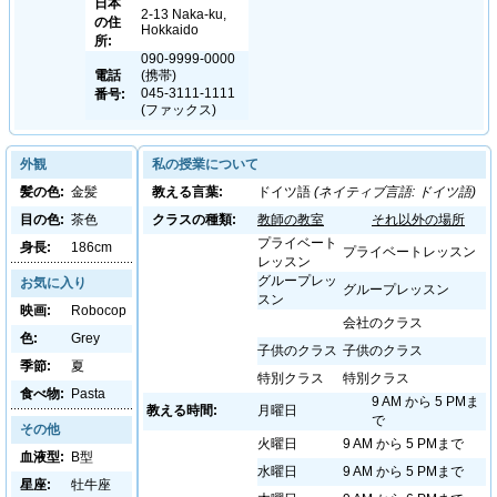
日本
2-13 Naka-ku,
の住
Hokkaido
所:
090-9999-0000
電話
(携帯)
045-3111-1111
番号:
(ファックス)
外観
私の授業について
髪の色:
金髪
教える言葉:
ドイツ語
(ネイティブ言語: ドイツ語)
目の色:
茶色
クラスの種類:
教師の教室
それ以外の場所
プライベート
身長:
186cm
プライベートレッスン
レッスン
グループレッ
お気に入り
グループレッスン
スン
映画:
Robocop
会社のクラス
色:
Grey
子供のクラス
子供のクラス
季節:
夏
特別クラス
特別クラス
食べ物:
Pasta
9 AM から 5 PMま
教える時間:
月曜日
で
その他
火曜日
9 AM から 5 PMまで
血液型:
B型
水曜日
9 AM から 5 PMまで
星座:
牡牛座