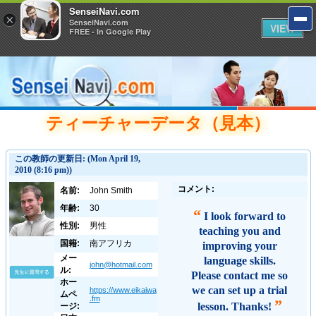
SenseiNavi.com
×
SenseiNavi.com
VIEW
FREE - In Google Play
ティーチャーデータ（見本）
この教師の更新日: (Mon April 19,
2010 (8:16 pm))
コメント:
名前:
John Smith
年齢:
30
“
I look forward to
性別:
男性
teaching you and
国籍:
南アフリカ
improving your
メー
language skills.
john@hotmail.com
ル:
Please contact me so
ホー
we can set up a trial
https://www.eikaiwa
ムペ
.fm
”
lesson. Thanks!
ージ: