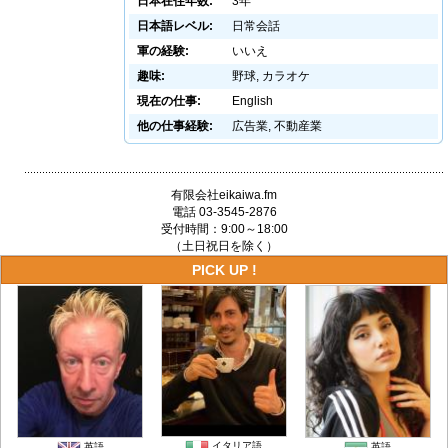
日本在住年数:
3年
日本語レベル:
日常会話
軍の経験:
いいえ
趣味:
野球, カラオケ
現在の仕事:
English
他の仕事経験:
広告業, 不動産業
有限会社eikaiwa.fm
電話 03-3545-2876
受付時間：9:00～18:00
（土日祝日を除く）
PICK UP !
イタリア語
英語
英語