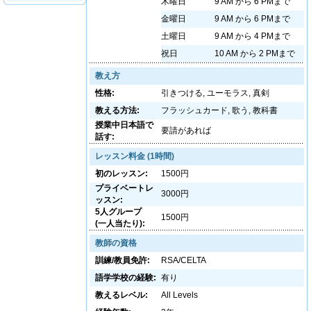
木曜日
9 AM から 6 PMまで
金曜日
9 AM から 6 PMまで
土曜日
9 AM から 4 PMまで
祝日
10 AM から 2 PMまで
教え方
性格:
引きつける, ユーモラス, 真剣
教える方法:
フラッシュカード, 歌う, 教科書
授業中日本語で
要請があれば
話す:
レッスン料金 (1時間)
初のレッスン:
1500円
プライベートレ
3000円
ッスン:
5人グループ
1500円
(一人当たり):
教師の資格
訓練/教員免許:
RSA/CELTA
語学学校の経験:
有り
教えるレベル:
All Levels