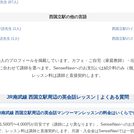
生 (67人)
西国立駅の他の言語
先生 (1人)
西国立駅のイタ
先生 (1人)
西国立駅のスワ
生6人のプロフィールを掲載しています。カフェ・ご自宅（家庭教師）・
わせて講師を選べます。SenseiNaviへのお支払いは紹介料のみ（個人レ
レッスン料は講師と直接契約します。
JR南武線 西国立駅周辺の英会話レッスン｜よくある質問
R南武線 西国立駅周辺の英会話マンツーマンレッスンの料金はいくらで
,500円〜4,000円が目安です（講師により異なります）。SenseiNavi
 円）で、レッスン料は講師と直接契約します。月謝・入会金はSenseiNaviでは