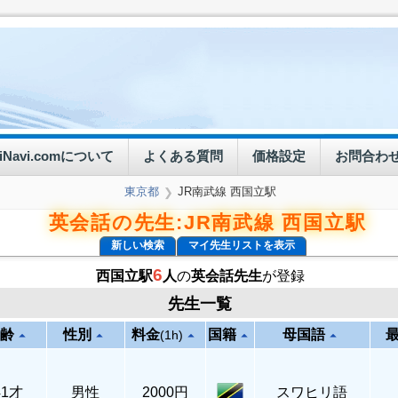
eiNavi.comについて
よくある質問
価格設定
お問合わ
東京都
JR南武線 西国立駅
❯
英会話の先生:JR南武線 西国立駅
新しい検索
マイ先生リストを表示
6
西国立駅
人
の
英会話先生
が登録
先生一覧
齢
性別
料金
国籍
母国語
arrow_drop_up
arrow_drop_up
arrow_drop_up
arrow_drop_up
arrow_drop_up
(1h)
41才
男性
2000円
スワヒリ語