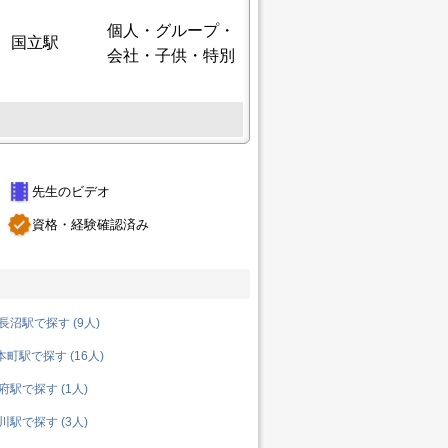
個人
・グループ・
国立駅
会社・子供・特別
theaters
先生のビデオ
verified
資格・経験確認済み
沼駅で探す (9人)
町駅で探す (16人)
駅で探す (1人)
駅で探す (3人)