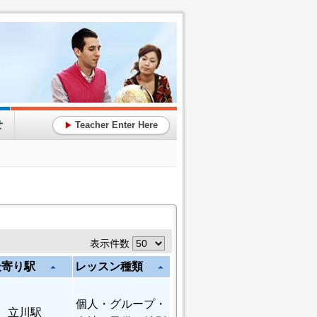
せ
Teacher Enter Here
▶
表示件数
最寄り駅
レッスン種類
arrow_drop_up
arrow_drop_up
個人
・グループ・
立川駅