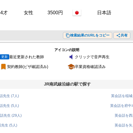
34才
女性
3500円
日本語
content_copy
検索結果のURLをコピー
share
共有
アイコンの説明
volume_mute
最近更新された教師
クリックで音声再生
更新
turned_in
school
契約教師(ビザ確認済み)
卒業資格確認済み
JR南武線沿線の駅で探す
先生 (7人)
英会話を稲城長
先生 (5人)
英会話を府中本
先生 (29人)
英会話を西府
生 (5人)
英会話を矢川