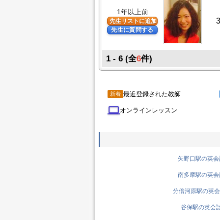
1年以上前
先生リストに追加
先生に質問する
1 - 6
(全
6
件)
最近登録された教師
新着
computer
オンラインレッスン
矢野口駅の英会話
南多摩駅の英会話
分倍河原駅の英会話
谷保駅の英会話先