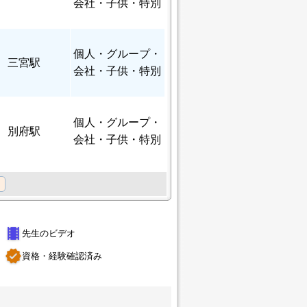
会社・子供・特別
個人
・グループ・
三宮駅
会社・子供・特別
個人
・グループ・
別府駅
会社・子供・特別
theaters
先生のビデオ
verified
資格・経験確認済み