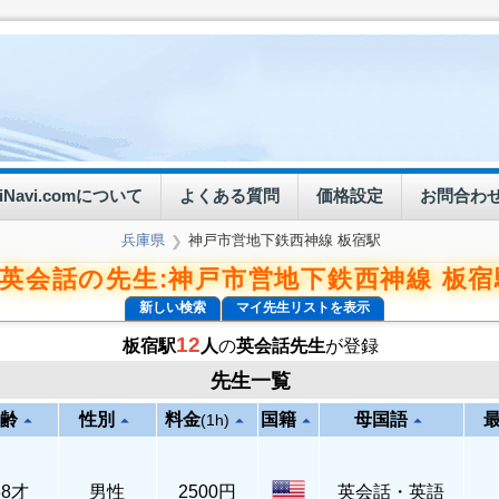
eiNavi.comについて
よくある質問
価格設定
お問合わ
兵庫県
神戸市営地下鉄西神線 板宿駅
❯
英会話の先生:神戸市営地下鉄西神線 板宿
新しい検索
マイ先生リストを表示
12
板宿駅
人
の
英会話先生
が登録
先生一覧
齢
性別
料金
国籍
母国語
arrow_drop_up
arrow_drop_up
arrow_drop_up
arrow_drop_up
arrow_drop_up
(1h)
68才
男性
2500円
英会話・英語