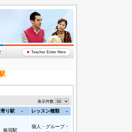
せ
Teacher Enter Here
▶
駅
表示件数
最寄り駅
レッスン種類
arrow_drop_up
arrow_drop_up
個人
・グループ・
板宿駅