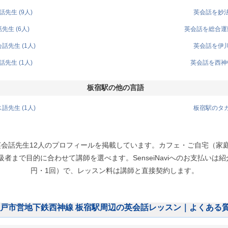
先生 (9人)
英会話を妙法
生 (6人)
英会話を総合運動
先生 (1人)
英会話を伊川
先生 (1人)
英会話を西神中
板宿駅の他の言語
先生 (1人)
板宿駅のタガ
英会話先生12人のプロフィールを掲載しています。カフェ・ご自宅（家
まで目的に合わせて講師を選べます。SenseiNaviへのお支払いは紹介
円・1回）で、レッスン料は講師と直接契約します。
戸市営地下鉄西神線 板宿駅周辺の英会話レッスン｜よくある