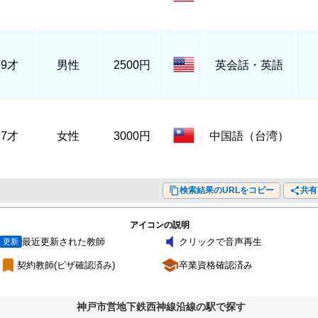
29才
男性
2500円
英会話・英語
37才
女性
3000円
中国語（台湾）
content_copy
検索結果のURLをコピー
share
共有
アイコンの説明
volume_mute
最近更新された教師
クリックで音声再生
更新
turned_in
school
契約教師(ビザ確認済み)
卒業資格確認済み
神戸市営地下鉄西神線沿線の駅で探す