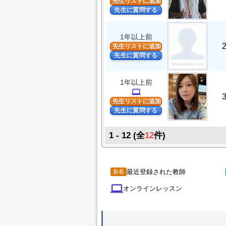
先生リストに追加
先生に質問する
1年以上前
先生リストに追加
先生に質問する
1年以上前
computer
先生リストに追加
先生に質問する
1 - 12
(全
12
件)
最近登録された教師
新着
computer
オンラインレッスン