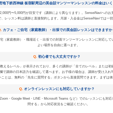
営地下鉄西神線 板宿駅周辺の英会話マンツーマンレッスンの料金はいく
,000円〜5,000円が目安です（講師により異なります）。SenseiNavi
 円）で、レッスン料は講師と直接契約します。月謝・入会金はSenseiNaviでは
カフェ・ご自宅（家庭教師）・出張での英会話レッスンはできますか
宅（家庭教師）・職場近く・出張での対面マンツーマンレッスンに対応して
よい場所を自由に選べます。
初心者でも大丈夫ですか？
教えるレベル」が表示されており、多くの講師が「全てのレベル」または初
欄で講師の日本語力を確認して選べます。お子様の場合は、講師が受け入れ
いことは、無料の「先生に質問する」ボタンから直接質問できます。まずは体
オンラインレッスンにも対応していますか？
m・Google Meet・LINE・Microsoft Teams など）でのレッス
問する」から対応状況をご確認ください。