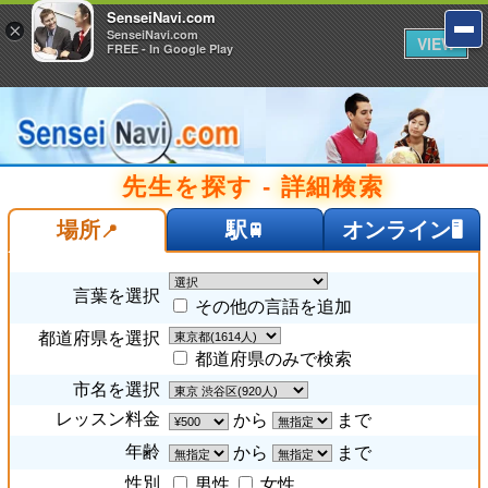
SenseiNavi.com
SenseiNavi.com
×
×
SenseiNavi.com
SenseiNavi.com
VIEW
VIEW
FREE - In Google Play
FREE - In Google Play
先生を探す - 詳細検索
駅
オンライン
場所
🚆
🖥️
📍
言葉を選択
その他の言語を追加
都道府県を選択
都道府県のみで検索
市名を選択
レッスン料金
から
まで
年齢
から
まで
性別
男性
女性