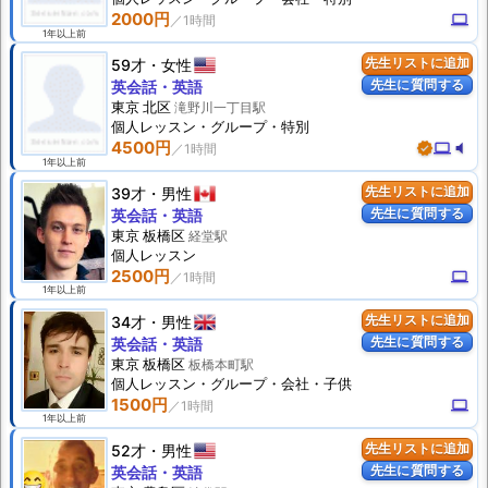
2000円
computer
1年以上前
59才
女性
先生リストに追加
先生に質問する
英会話・英語
東京 北区
滝野川一丁目駅
個人
レッスン
・グループ・特別
4500円
verified
computer
volume_mute
1年以上前
39才
男性
先生リストに追加
先生に質問する
英会話・英語
東京 板橋区
経堂駅
個人
レッスン
2500円
computer
1年以上前
34才
男性
先生リストに追加
先生に質問する
英会話・英語
東京 板橋区
板橋本町駅
個人
レッスン
・グループ・会社・子供
1500円
computer
1年以上前
52才
男性
先生リストに追加
先生に質問する
英会話・英語