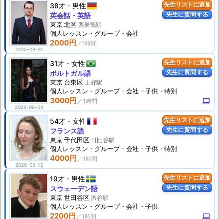
38才
男性
先生リストに追加
先生に質問する
英会話・英語
東京 北区
西巣鴨駅
個人
レッスン
・グループ・会社
2000円
2025-08-31
31才
女性
先生リストに追加
先生に質問する
ポルトガル語
東京 台東区
上野駅
個人
レッスン
・グループ・会社・子供・特別
3000円
computer
2026-06-04
54才
女性
先生リストに追加
先生に質問する
フランス語
東京 千代田区
日比谷駅
個人
レッスン
・グループ・会社・子供・特別
4000円
2026-05-12
19才
男性
先生リストに追加
先生に質問する
スウェーデン語
東京 世田谷区
渋谷駅
個人
レッスン
・グループ・会社・子供
2200円
computer