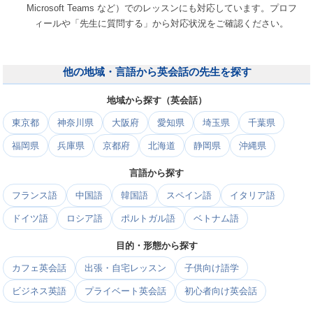
Microsoft Teams など）でのレッスンにも対応しています。プロフ
ィールや「先生に質問する」から対応状況をご確認ください。
他の地域・言語から英会話の先生を探す
地域から探す（英会話）
東京都
神奈川県
大阪府
愛知県
埼玉県
千葉県
福岡県
兵庫県
京都府
北海道
静岡県
沖縄県
言語から探す
フランス語
中国語
韓国語
スペイン語
イタリア語
ドイツ語
ロシア語
ポルトガル語
ベトナム語
目的・形態から探す
カフェ英会話
出張・自宅レッスン
子供向け語学
ビジネス英語
プライベート英会話
初心者向け英会話