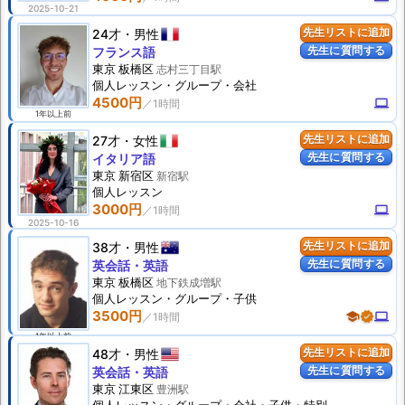
2025-10-21
24才
男性
先生リストに追加
先生に質問する
フランス語
東京 板橋区
志村三丁目駅
個人
レッスン
・グループ・会社
4500円
computer
1年以上前
27才
女性
先生リストに追加
先生に質問する
イタリア語
東京 新宿区
新宿駅
個人
レッスン
3000円
computer
2025-10-16
38才
男性
先生リストに追加
先生に質問する
英会話・英語
東京 板橋区
地下鉄成増駅
個人
レッスン
・グループ・子供
3500円
school
verified
computer
1年以上前
48才
男性
先生リストに追加
先生に質問する
英会話・英語
東京 江東区
豊洲駅