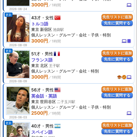
3000円
computer
2026-06-24
更新
43才
女性
先生リストに追加
先生に質問する
トルコ語
東京 新宿区
池袋駅
個人
レッスン
・グループ・会社・子供・特別
3000円
computer
theaters
2026-08-09
更新
51才
男性
先生リストに追加
先生に質問する
フランス語
東京 北区
王子駅
個人
レッスン
・グループ・会社・特別
3000円
school
verified
computer
2026-08-09
56才
男性
先生リストに追加
先生に質問する
英会話・英語
東京 世田谷区
二子玉川駅
個人
レッスン
・グループ・会社・子供・特別
2500円
computer
2026-06-03
更新
40才
男性
先生リストに追加
先生に質問する
スペイン語