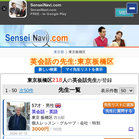
SenseiNavi.com
SenseiNavi.com
×
×
SenseiNavi.com
SenseiNavi.com
VIEW
VIEW
FREE - In Google Play
FREE - In Google Play
東京都
東京板橋区
❯
英会話の先生:東京板橋区
新しい検索
マイ先生リストを表示
218
東京板橋区
人
の
英会話先生
が登録
先生一覧
1 - 50
次50件
表示件数
57才
男性
先生リストに追加
先生に質問する
英会話・英語
東京 板橋区
西台駅
個人
レッスン
・グループ・会社・特別
3000円
computer
2026-07-13