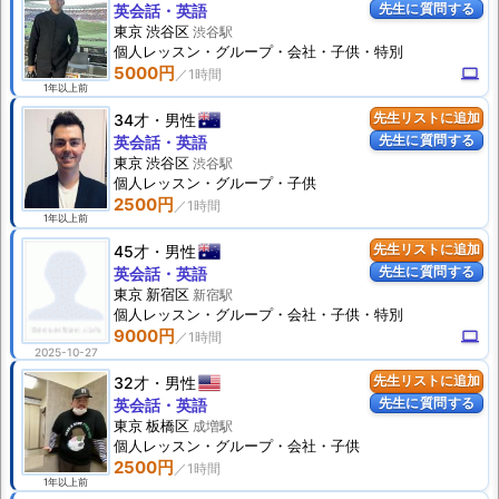
先生に質問する
英会話・英語
東京 渋谷区
渋谷駅
個人
レッスン
・グループ・会社・子供・特別
5000円
computer
1年以上前
34才
男性
先生リストに追加
先生に質問する
英会話・英語
東京 渋谷区
渋谷駅
個人
レッスン
・グループ・子供
2500円
1年以上前
45才
男性
先生リストに追加
先生に質問する
英会話・英語
東京 新宿区
新宿駅
個人
レッスン
・グループ・会社・子供・特別
9000円
computer
2025-10-27
32才
男性
先生リストに追加
先生に質問する
英会話・英語
東京 板橋区
成増駅
個人
レッスン
・グループ・会社・子供
2500円
1年以上前