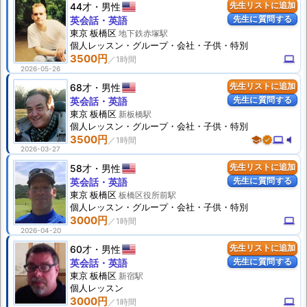
44才
男性
先生リストに追加
先生に質問する
英会話・英語
東京 板橋区
地下鉄赤塚駅
個人
レッスン
・グループ・会社・子供・特別
3500円
computer
2026-05-26
68才
男性
先生リストに追加
先生に質問する
英会話・英語
東京 板橋区
新板橋駅
個人
レッスン
・グループ・会社・子供・特別
3500円
school
verified
computer
volume_mute
2026-03-27
58才
男性
先生リストに追加
先生に質問する
英会話・英語
東京 板橋区
板橋区役所前駅
個人
レッスン
・グループ・会社・子供・特別
3000円
computer
2026-04-20
60才
男性
先生リストに追加
先生に質問する
英会話・英語
東京 板橋区
新宿駅
個人
レッスン
3000円
computer