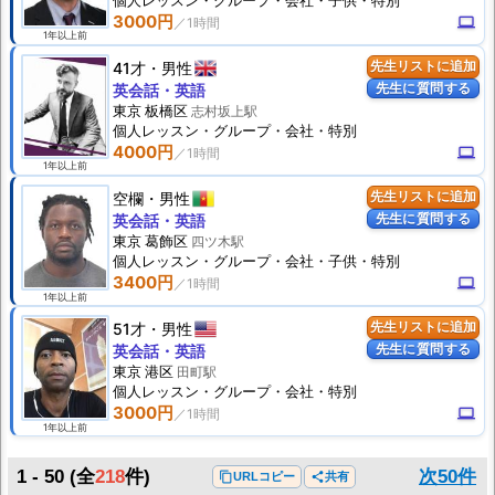
個人
レッスン
・グループ・会社・子供・特別
3000円
computer
1年以上前
41才
男性
先生リストに追加
先生に質問する
英会話・英語
東京 板橋区
志村坂上駅
個人
レッスン
・グループ・会社・特別
4000円
computer
1年以上前
空欄
男性
先生リストに追加
先生に質問する
英会話・英語
東京 葛飾区
四ツ木駅
個人
レッスン
・グループ・会社・子供・特別
3400円
computer
1年以上前
51才
男性
先生リストに追加
先生に質問する
英会話・英語
東京 港区
田町駅
個人
レッスン
・グループ・会社・特別
3000円
computer
1年以上前
1 - 50
(全
218
件)
次50件
content_copy
URLコピー
share
共有