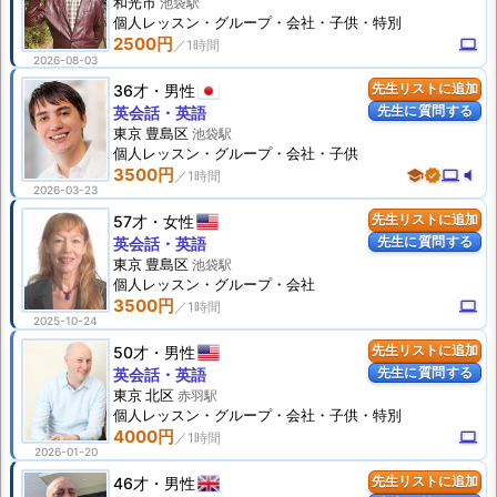
和光市
池袋駅
個人
レッスン
・グループ・会社・子供・特別
2500円
computer
2026-08-03
36才
男性
先生リストに追加
先生に質問する
英会話・英語
東京 豊島区
池袋駅
個人
レッスン
・グループ・会社・子供
3500円
school
verified
computer
volume_mute
2026-03-23
57才
女性
先生リストに追加
先生に質問する
英会話・英語
東京 豊島区
池袋駅
個人
レッスン
・グループ・会社
3500円
computer
2025-10-24
50才
男性
先生リストに追加
先生に質問する
英会話・英語
東京 北区
赤羽駅
個人
レッスン
・グループ・会社・子供・特別
4000円
computer
2026-01-20
46才
男性
先生リストに追加