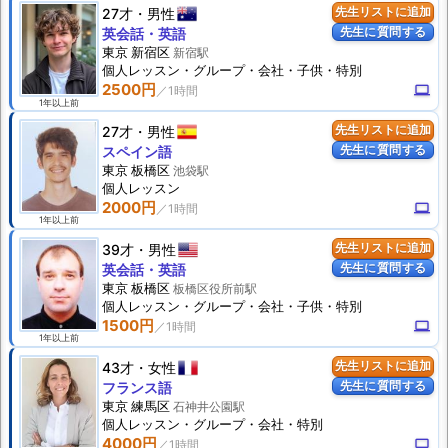
27才
男性
先生リストに追加
先生に質問する
英会話・英語
東京 新宿区
新宿駅
個人
レッスン
・グループ・会社・子供・特別
2500円
computer
1年以上前
27才
男性
先生リストに追加
先生に質問する
スペイン語
東京 板橋区
池袋駅
個人
レッスン
2000円
computer
1年以上前
39才
男性
先生リストに追加
先生に質問する
英会話・英語
東京 板橋区
板橋区役所前駅
個人
レッスン
・グループ・会社・子供・特別
1500円
computer
1年以上前
43才
女性
先生リストに追加
先生に質問する
フランス語
東京 練馬区
石神井公園駅
個人
レッスン
・グループ・会社・特別
4000円
computer