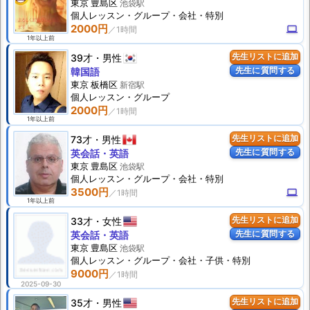
東京 豊島区
池袋駅
個人
レッスン
・グループ・会社・特別
2000円
computer
1年以上前
39才
男性
先生リストに追加
先生に質問する
韓国語
東京 板橋区
新宿駅
個人
レッスン
・グループ
2000円
1年以上前
73才
男性
先生リストに追加
先生に質問する
英会話・英語
東京 豊島区
池袋駅
個人
レッスン
・グループ・会社・特別
3500円
computer
1年以上前
33才
女性
先生リストに追加
先生に質問する
英会話・英語
東京 豊島区
池袋駅
個人
レッスン
・グループ・会社・子供・特別
9000円
2025-09-30
35才
男性
先生リストに追加