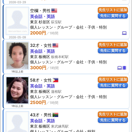
2026-03-29
空欄
男性
先生リストに追加
先生に質問する
英会話・英語
東京 杉並区
荻窪駅
個人
レッスン
・グループ・会社・子供・特別
2000円
computer
2026-05-09
32才
女性
先生リストに追加
先生に質問する
英会話・英語
東京 板橋区
板橋本町駅
個人
レッスン
・グループ・会社・子供・特別
3000円
computer
theaters
1年以上前
58才
女性
先生リストに追加
先生に質問する
英会話・英語
東京 板橋区
蓮根駅
個人
レッスン
・グループ・会社・子供・特別
2500円
1年以上前
43才
男性
先生リストに追加
先生に質問する
英会話・英語
東京 板橋区
東武練馬駅
個人
レッスン
・グループ・会社・特別