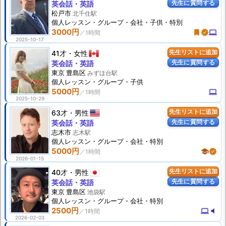
先生に質問する
英会話・英語
松戸市
北千住駅
個人
レッスン
・グループ・会社・子供・特別
3000円
turned_in
verified
computer
2025-10-17
41才
女性
先生リストに追加
先生に質問する
英会話・英語
東京 豊島区
みずほ台駅
個人
レッスン
・グループ・子供
5000円
computer
2025-10-29
63才
男性
先生リストに追加
先生に質問する
英会話・英語
志木市
志木駅
個人
レッスン
・グループ・会社・特別
5000円
school
verified
2026-01-15
40才
男性
先生リストに追加
先生に質問する
英会話・英語
東京 豊島区
池袋駅
個人
レッスン
・グループ・会社・特別
2500円
computer
volume_mute
2026-02-03