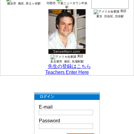
印西市, 千葉ニュータウン中央
横浜市 南区, 井土ヶ谷駅
駅
英語
東京 渋谷区, 渋谷駅
英語
名古屋市 港区, 矢場町駅
先生の登録はこちら
Teachers Enter Here
E-mail
Password