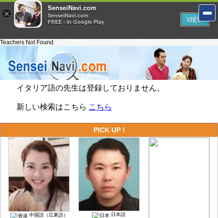
SenseiNavi.com
×
SenseiNavi.com
VIEW
FREE - In Google Play
Teachers Not Found
イタリア語の先生は登録しておりません。
新しい検索はこちら
こちら
PICK UP !
日本語
中国語（広東語）