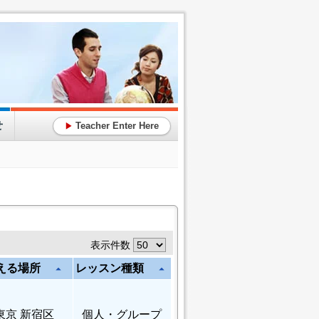
せ
Teacher Enter Here
▶
表示件数
える場所
レッスン種類
arrow_drop_up
arrow_drop_up
東京 新宿区
個人
・グループ