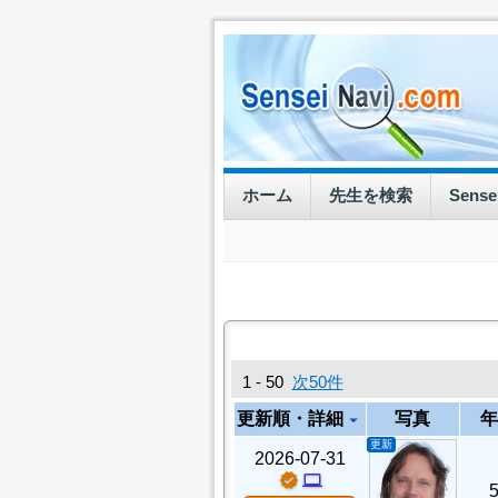
ホーム
先生を検索
Sens
1 - 50
次50件
更新順・詳細
写真
年
arrow_drop_down
更新
2026-07-31
verified
computer