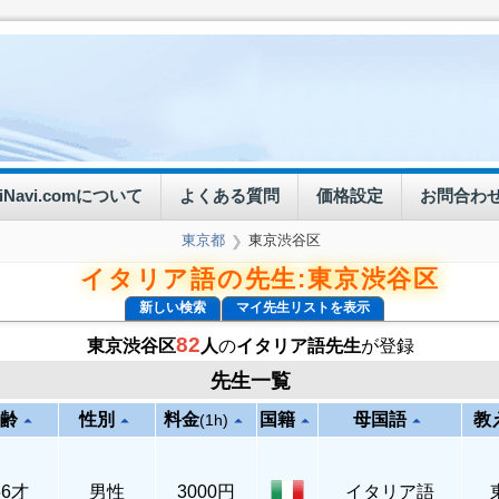
eiNavi.comについて
よくある質問
価格設定
お問合わ
東京都
東京渋谷区
❯
イタリア語の先生:東京渋谷区
新しい検索
マイ先生リストを表示
82
東京渋谷区
人
の
イタリア語先生
が登録
先生一覧
齢
性別
料金
国籍
母国語
教
arrow_drop_up
arrow_drop_up
arrow_drop_up
arrow_drop_up
arrow_drop_up
(1h)
56才
男性
3000円
イタリア語