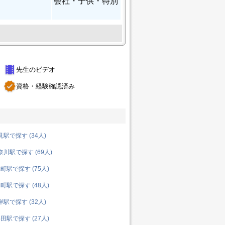
会社・子供・特別
theaters
先生のビデオ
verified
資格・経験確認済み
駅で探す (34人)
川駅で探す (69人)
駅で探す (75人)
駅で探す (48人)
駅で探す (32人)
駅で探す (27人)