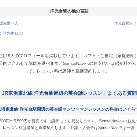
洋光台駅の他の言語
先生 (4人)
洋光台駅のフラ
語先生 (1人)
話先生19人のプロフィールを掲載しています。カフェ・ご自宅（家庭教
に合わせて講師を選べます。SenseiNaviへのお支払いは紹介料のみ（個
で、レッスン料は講師と直接契約します。
JR京浜東北線 洋光台駅周辺の英会話レッスン｜よくある質問
京浜東北線 洋光台駅周辺の英会話マンツーマンレッスンの料金はいくら
00円〜5,500円が目安です（講師により異なります）。SenseiNaviへ
）で、レッスン料は講師と直接契約します。月謝・入会金はSenseiNaviでは一