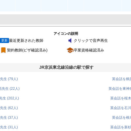
アイコンの説明
volume_mute
最近更新された教師
クリックで音声再生
更新
turned_in
school
契約教師(ビザ確認済み)
卒業資格確認済み
JR京浜東北線沿線の駅で探す
生 (79人)
英会話を鶴見
生 (22人)
英会話を東神奈
 (202人)
英会話を桜木町
生 (62人)
英会話を石川町
生 (37人)
英会話を根岸
生 (31人)
英会話を新杉田