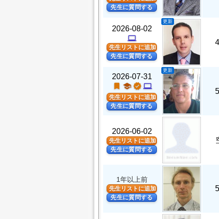
先生に質問する
更新
2026-08-02
computer
先生リストに追加
先生に質問する
更新
2026-07-31
turned_in
school
verified
computer
先生リストに追加
先生に質問する
2026-06-02
先生リストに追加
先生に質問する
1年以上前
先生リストに追加
先生に質問する