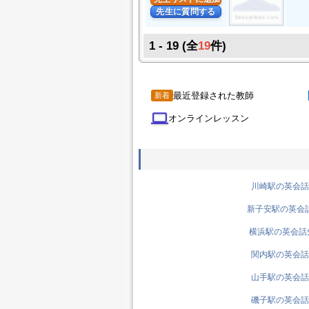
先生に質問する
1 - 19 (全
19
件)
最近登録された教師
新着
computer
オンラインレッスン
川崎駅の英会話先
新子安駅の英会話先
横浜駅の英会話先生
関内駅の英会話先
山手駅の英会話先
磯子駅の英会話先