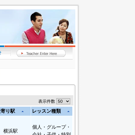
表示件数
最寄り駅
レッスン種類
arrow_drop_up
arrow_drop_up
個人
・グループ・
横浜駅
会社・子供・特別