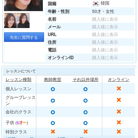
韓国
国籍
年齢・性別
50才・女性
名前
購入後に表示
メール
購入後に表示
URL
購入後に表示
先生に質問する
住所
購入後に表示
電話
購入後に表示
オンラインID
購入後に表示
レッスンについて
レッスン種類
教師教室
それ以外場所
オンライン
○
○
✕
個人レッスン
グループレッス
○
○
✕
ン
○
○
✕
会社のクラス
○
○
✕
子供
(
5才〜
)
✕
✕
✕
特別クラス