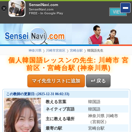
SenseiNavi.com
×
SenseiNavi.com
VIEW
FREE - In Google Play
神奈川県
川崎市宮前区
宮崎台駅
韓国語先生
❯
❯
❯
個人韓国語レッスンの先生: 川崎市 宮
前区・宮崎台駅 (神奈川県)
マイ先生リストに追加
↵ 戻る
この教師の更新日: (2025-12-31 06:02:33)
教える言葉
韓国語
ネイティブ言語
韓国語
神奈川県 川崎市
主に教える場所
（宮前区）
最寄の駅
宮崎台駅