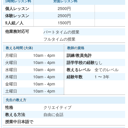
1時間レッスン料
対面レッスン料
個人レッスン
2500円
体験レッスン
2500円
5人組／人
1500円
他業務対応可
パートタイムの授業
フルタイムの授業
教える時間 (大体)
教師の資格
月曜日
10am - 4pm
訓練/
教員免許
火曜日
10am - 4pm
語学学校
の経験
なし
水曜日
10am - 4pm
教える
レベル
全てのレベル
木曜日
10am - 4pm
経験年数
1 〜 3年
金曜日
10am - 4pm
土曜日
10am - 4pm
先生の教え方
性格
クリエイティブ
教える方法
自由に会話
授業中日本語で