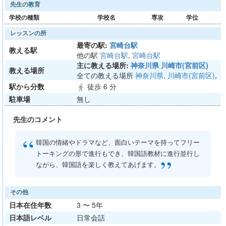
先生の教育
学校の種類
学校名
専攻
学位
レッスンの所
最寄の駅:
宮崎台駅
教える駅
他の駅
宮崎台駅
,
宮崎台駅
主に教える場所:
神奈川県 川崎市(宮前区)
教える場所
全ての教える場所
神奈川県, 川崎市(宮前区)
,
駅から分数
徒歩 6 分
directions_walk
駐車場
無し
先生のコメント
“
韓国の情緒やドラマなど、面白いテーマを持ってフリー
トーキングの形で進行もでき、韓国語教材に進行並行し
”
ながら、韓国語を楽しく教えてあげます。
その他
日本在住年数
3 〜 5年
日本語レベル
日常会話