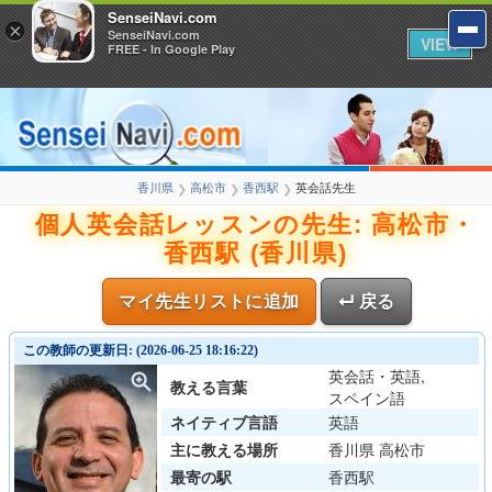
SenseiNavi.com
×
SenseiNavi.com
VIEW
FREE - In Google Play
香川県
高松市
香西駅
英会話先生
❯
❯
❯
個人英会話レッスンの先生: 高松市・
香西駅 (香川県)
マイ先生リストに追加
↵ 戻る
この教師の更新日: (2026-06-25 18:16:22)
英会話・英語,
教える言葉
スペイン語
ネイティブ言語
英語
主に教える場所
香川県 高松市
最寄の駅
香西駅