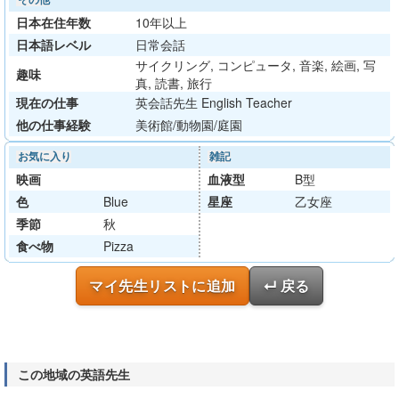
その他
日本在住年数
10年以上
日本語レベル
日常会話
サイクリング, コンピュータ, 音楽, 絵画, 写
趣味
真, 読書, 旅行
現在の仕事
英会話先生 English Teacher
他の仕事経験
美術館/動物園/庭園
お気に入り
雑記
映画
血液型
B型
色
Blue
星座
乙女座
季節
秋
食べ物
Pizza
マイ先生リストに追加
↵ 戻る
この地域の英語先生