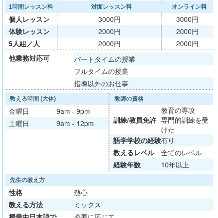
1時間レッスン料
対面レッスン料
オンライン料
個人レッスン
3000円
3000円
体験レッスン
2000円
2000円
5人組／人
2000円
2000円
他業務対応可
パートタイムの授業
フルタイムの授業
指導以外のお仕事
教える時間 (大体)
教師の資格
教育の専攻
金曜日
9am - 9pm
訓練/
教員免許
専門的訓練を受
土曜日
9am - 12pm
けた
語学学校
の経験
有り
教える
レベル
全てのレベル
経験年数
10年以上
先生の教え方
性格
熱心
教える方法
ミックス
授業中日本語で
必要に応じて