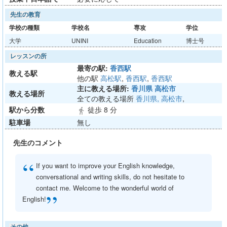
先生の教育
学校の種類
学校名
専攻
学位
大学
UNINI
Education
博士号
レッスンの所
最寄の駅:
香西駅
教える駅
他の駅
高松駅
,
香西駅
,
香西駅
主に教える場所:
香川県 高松市
教える場所
全ての教える場所
香川県, 高松市
,
駅から分数
徒歩 8 分
directions_walk
駐車場
無し
先生のコメント
“
If you want to improve your English knowledge,
conversational and writing skills, do not hesitate to
contact me. Welcome to the wonderful world of
”
English!