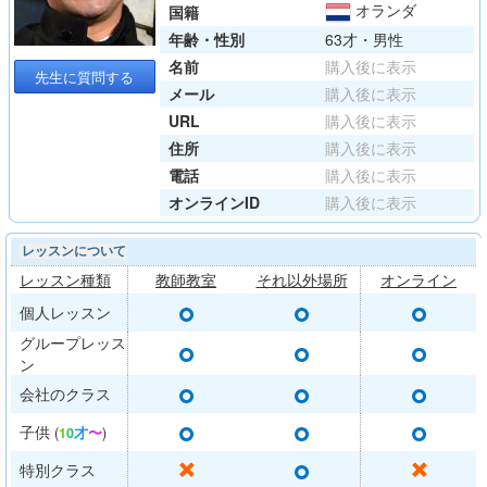
オランダ
国籍
年齢・性別
63才・男性
名前
購入後に表示
先生に質問する
メール
購入後に表示
URL
購入後に表示
住所
購入後に表示
電話
購入後に表示
オンラインID
購入後に表示
レッスンについて
レッスン種類
教師教室
それ以外場所
オンライン
○
○
○
個人レッスン
グループレッス
○
○
○
ン
○
○
○
会社のクラス
○
○
○
子供
(
10才〜
)
○
✕
✕
特別クラス