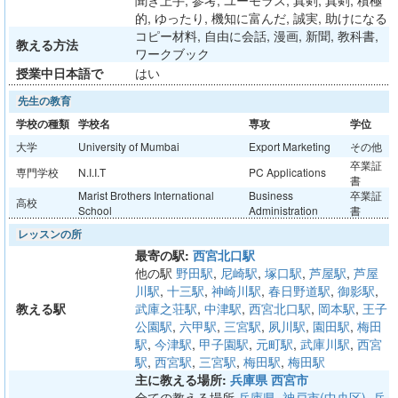
聞き上手, 参考, ユーモラス, 真剣, 真剣, 積極
的, ゆったり, 機知に富んだ, 誠実, 助けになる
コピー材料, 自由に会話, 漫画, 新聞, 教科書,
教える方法
ワークブック
授業中日本語で
はい
先生の教育
学校の種類
学校名
専攻
学位
大学
University of Mumbai
Export Marketing
その他
卒業証
専門学校
N.I.I.T
PC Applications
書
Marist Brothers International
Business
卒業証
高校
School
Administration
書
レッスンの所
最寄の駅:
西宮北口駅
他の駅
野田駅
,
尼崎駅
,
塚口駅
,
芦屋駅
,
芦屋
川駅
,
十三駅
,
神崎川駅
,
春日野道駅
,
御影駅
,
教える駅
武庫之荘駅
,
中津駅
,
西宮北口駅
,
岡本駅
,
王子
公園駅
,
六甲駅
,
三宮駅
,
夙川駅
,
園田駅
,
梅田
駅
,
今津駅
,
甲子園駅
,
元町駅
,
武庫川駅
,
西宮
駅
,
西宮駅
,
三宮駅
,
梅田駅
,
梅田駅
主に教える場所:
兵庫県 西宮市
全ての教える場所
兵庫県, 神戸市(中央区)
,
兵