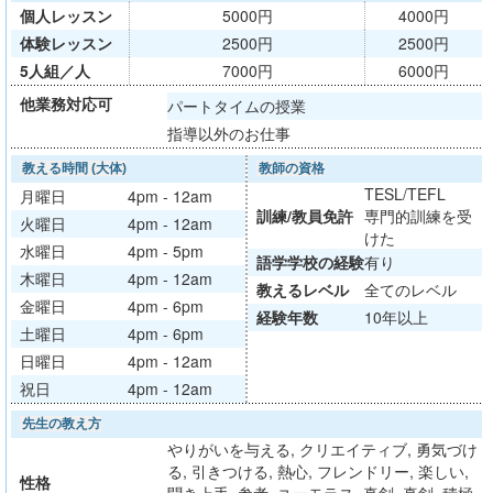
個人レッスン
5000円
4000円
体験レッスン
2500円
2500円
5人組／人
7000円
6000円
他業務対応可
パートタイムの授業
指導以外のお仕事
教える時間 (大体)
教師の資格
TESL/TEFL
月曜日
4pm - 12am
訓練/
教員免許
専門的訓練を受
火曜日
4pm - 12am
けた
水曜日
4pm - 5pm
語学学校
の経験
有り
木曜日
4pm - 12am
教える
レベル
全てのレベル
金曜日
4pm - 6pm
経験年数
10年以上
土曜日
4pm - 6pm
日曜日
4pm - 12am
祝日
4pm - 12am
先生の教え方
やりがいを与える, クリエイティブ, 勇気づけ
る, 引きつける, 熱心, フレンドリー, 楽しい,
性格