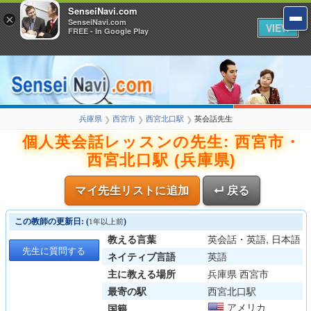
SenseiNavi.com
×
SenseiNavi.com
VIEW
FREE - In Google Play
兵庫県
西宮市
西宮北口駅
英会話先生
❯
❯
❯
個人英会話レッスンの先生: 西宮市・
西宮北口駅 (兵庫県)
マイ先生リストに追加
↵ 戻る
この教師の更新日: (
)
1年以上前
教える言葉
英会話・英語, 日本語
先生に質問する
ネイティブ言語
英語
主に教える場所
兵庫県 西宮市
最寄の駅
西宮北口駅
アメリカ
国籍