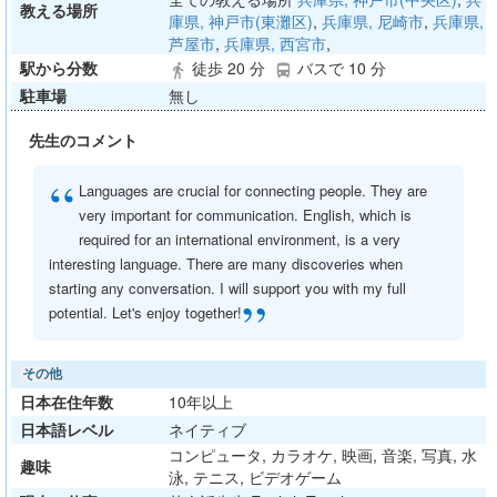
教える場所
庫県, 神戸市(東灘区)
,
兵庫県, 尼崎市
,
兵庫県,
芦屋市
,
兵庫県, 西宮市
,
駅から分数
徒歩 20 分
バスで 10 分
directions_walk
directions_bus
駐車場
無し
先生のコメント
“
Languages are crucial for connecting people. They are
very important for communication. English, which is
required for an international environment, is a very
interesting language. There are many discoveries when
starting any conversation. I will support you with my full
”
potential. Let's enjoy together!
その他
日本在住年数
10年以上
日本語レベル
ネイティブ
コンピュータ, カラオケ, 映画, 音楽, 写真, 水
趣味
泳, テニス, ビデオゲーム