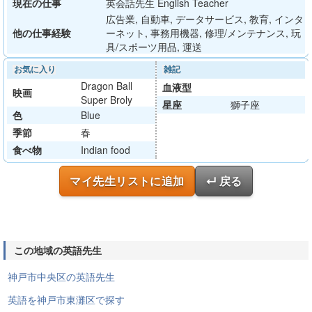
現在の仕事
英会話先生 English Teacher
広告業, 自動車, データサービス, 教育, インタ
他の仕事経験
ーネット, 事務用機器, 修理/メンテナンス, 玩
具/スポーツ用品, 運送
お気に入り
雑記
Dragon Ball
血液型
映画
Super Broly
星座
獅子座
色
Blue
季節
春
食べ物
Indian food
マイ先生リストに追加
↵ 戻る
この地域の英語先生
神戸市中央区の英語先生
英語を神戸市東灘区で探す