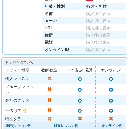
年齢・性別
49才・男性
名前
購入後に表示
メール
購入後に表示
URL
購入後に表示
住所
購入後に表示
電話
購入後に表示
オンラインID
購入後に表示
レッスンについて
レッスン種類
教師教室
それ以外場所
オンライン
○
○
✕
個人レッスン
グループレッス
○
○
✕
ン
○
○
✕
会社のクラス
○
○
✕
子供
(
5才〜
)
✕
✕
✕
特別クラス
1時間レッスン料
対面レッスン料
オンライン料