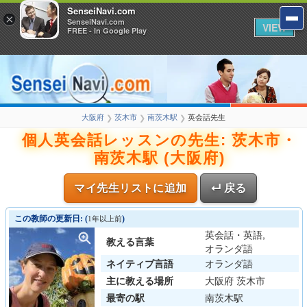
SenseiNavi.com
×
SenseiNavi.com
VIEW
FREE - In Google Play
大阪府
茨木市
南茨木駅
英会話先生
❯
❯
❯
個人英会話レッスンの先生: 茨木市・
南茨木駅 (大阪府)
マイ先生リストに追加
↵ 戻る
この教師の更新日: (
)
1年以上前
英会話・英語,
教える言葉
オランダ語
ネイティブ言語
オランダ語
主に教える場所
大阪府 茨木市
最寄の駅
南茨木駅