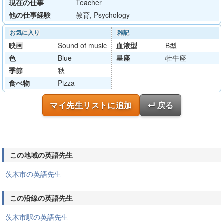
現在の仕事
Teacher
他の仕事経験
教育, Psychology
お気に入り
雑記
映画
Sound of music
血液型
B型
色
Blue
星座
牡牛座
季節
秋
食べ物
Pizza
マイ先生リストに追加
↵ 戻る
この地域の英語先生
茨木市の英語先生
この沿線の英語先生
茨木市駅の英語先生