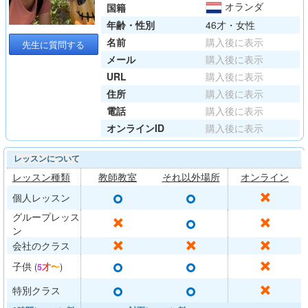
オランダ
国籍
年齢・性別
46才・女性
名前
購入後に表示
先生に質問する
メール
購入後に表示
URL
購入後に表示
住所
購入後に表示
電話
購入後に表示
オンラインID
購入後に表示
レッスンについて
レッスン種類
教師教室
それ以外場所
オンライン
○
○
✕
個人レッスン
グループレッス
○
✕
✕
ン
✕
✕
✕
会社のクラス
○
○
✕
子供
(
5才〜
)
○
○
✕
特別クラス