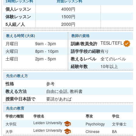
1時間レッスン料
対面レッスン料
個人レッスン
4000円
体験レッスン
1500円
5人組／人
2000円
教える時間 (大体)
教師の資格
verified
TESL/TEFL
月曜日
9am - 3pm
訓練/
教員免許
火曜日
8pm - 10pm
語学学校
の経験
有り
土曜日
2pm - 5pm
教える
レベル
全てのレベル
経験年数
10年以上
先生の教え方
性格
参考
教える方法
自由に会話, 教科書
授業中日本語で
要請があれば
先生の教育
学校の種類
学校名
専攻
学位
Leiden University
school
大学院
Psychology
文学修士
Leiden University
school
大学
Chinese
BA