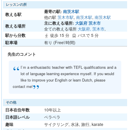
レッスンの所
最寄の駅:
南茨木駅
教える駅
他の駅
茨木市駅
,
南茨木駅
,
南茨木駅
主に教える場所:
大阪府 茨木市
教える場所
全ての教える場所
大阪府, 茨木市
,
駅から分数
徒歩 15 分
バスで 5 分
directions_walk
directions_bus
駐車場
有り (Free!/時間)
先生のコメント
“
I`m a enthusiastic teacher with TEFL qualifications and a
lot of language learning experience myself. If you would
like to improve your English or learn Dutch, please
”
contact me!
その他
日本在住年数
10年以上
日本語レベル
ペラペラ
趣味
サイクリング, 水泳, 旅行, karate