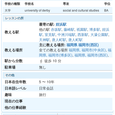
学校の種類
学校名
専攻
学位
大学
university of derby
social and cultural studies
BA
レッスンの所
最寄の駅:
姪浜駅
他の駅
赤坂駅
,
藤崎駅
,
祇園駅
,
博多駅
,
姪浜
教える駅
駅
,
室見駅
,
中洲川端駅
,
西新駅
,
大濠公園駅
,
天神駅
,
唐人町駅
,
唐人町駅
主に教える場所:
福岡県 福岡市(西区)
教える場所
全ての教える場所
福岡県, 福岡市(中央区)
,
福
岡県, 福岡市(博多区)
,
福岡県, 福岡市(西区)
,
駅から分数
徒歩 10 分
directions_walk
駐車場
無し
その他
日本在住年数
5 〜 10年
日本語レベル
日常会話
趣味
旅行
現在の仕事
他の仕事経験