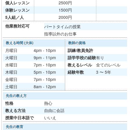
個人レッスン
2500円
体験レッスン
1500円
5人組／人
2000円
他業務対応可
パートタイムの授業
指導以外のお仕事
教える時間 (大体)
教師の資格
月曜日
4pm - 10pm
訓練/
教員免許
火曜日
9pm - 11pm
語学学校
の経験
有り
水曜日
7pm - 10pm
教える
レベル
全てのレベル
木曜日
5pm - 10pm
経験年数
3 〜 5年
金曜日
7pm - 10pm
土曜日
8am - 12pm
先生の教え方
性格
熱心
教える方法
自由に会話
授業中日本語で
いいえ
先生の教育