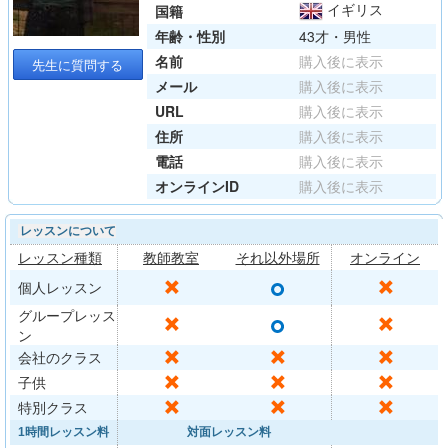
イギリス
国籍
年齢・性別
43才・男性
名前
購入後に表示
先生に質問する
メール
購入後に表示
URL
購入後に表示
住所
購入後に表示
電話
購入後に表示
オンラインID
購入後に表示
レッスンについて
レッスン種類
教師教室
それ以外場所
オンライン
○
✕
✕
個人レッスン
グループレッス
○
✕
✕
ン
✕
✕
✕
会社のクラス
✕
✕
✕
子供
✕
✕
✕
特別クラス
1時間レッスン料
対面レッスン料