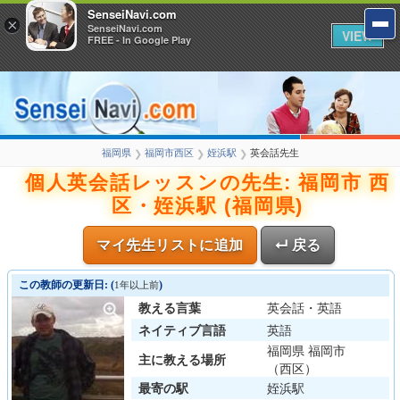
SenseiNavi.com
×
SenseiNavi.com
VIEW
FREE - In Google Play
福岡県
福岡市西区
姪浜駅
英会話先生
❯
❯
❯
個人英会話レッスンの先生: 福岡市 西
区・姪浜駅 (福岡県)
マイ先生リストに追加
↵ 戻る
この教師の更新日: (
)
1年以上前
教える言葉
英会話・英語
ネイティブ言語
英語
福岡県 福岡市
主に教える場所
（西区）
最寄の駅
姪浜駅