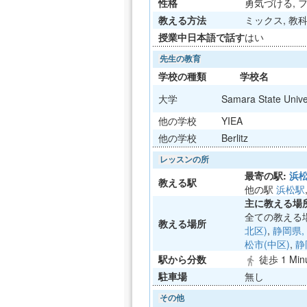
性格
勇気づける, 
教える方法
ミックス, 教科書
授業中日本語で話す
はい
先生の教育
学校の種類
学校名
大学
Samara State Unive
他の学校
YIEA
他の学校
Berlitz
レッスンの所
最寄の駅:
浜
教える駅
他の駅
浜松駅
主に教える場所
全ての教える
教える場所
北区)
,
静岡県,
松市(中区)
,
静
駅から分数
徒歩 1 Min
directions_walk
駐車場
無し
その他