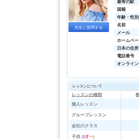
最寄の駅
国籍
年齢・性別
名前
先生に質問する
メール
ホームペー
日本の住所
電話番号
オンライン
レッスンについて
レッスンの種類
個人レッスン
グループレッスン
会社のクラス
子供
(
3才〜
)