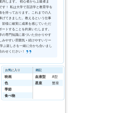
案内します。 初心者から上級者ま
です！ 私は大学で言語学と教育学を
格を持っております。これまでの人
捧げてきました。教えるという仕事
、皆様に確実に成果を感じていただ
ポートすることを約束いたします。
語学の専門知識に基づいた分かりやす
しみやすい雰囲気 • 続けやすいリー
を学ぶ楽しさを一緒に分かち合いまし
”
合わせください！
お気に入り
雑記
映画
血液型
A型
色
星座
蟹座
季節
食べ物