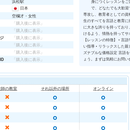
浜松駅
身につくレッスンをご
日本
で、どなたでも大歓迎
専攻し、教育者としての資
空欄才・女性
生のすべてを言語と教育に
「購入後に表示」
に大きな誇りを持っており
「購入後に表示」
けるよう、情熱を持ってサ
ジ
「購入後に表示」
【レッスンの特徴】 • 言
「購入後に表示」
い指導 • リラックスした親
「購入後に表示」
ズナブルな価格設定 言語
ょう。まずは気軽にお問い
ID
「購入後に表示」
教師の教室
それ以外の場所
オンライン
○
○
✕
○
○
✕
○
○
✕
○
○
✕