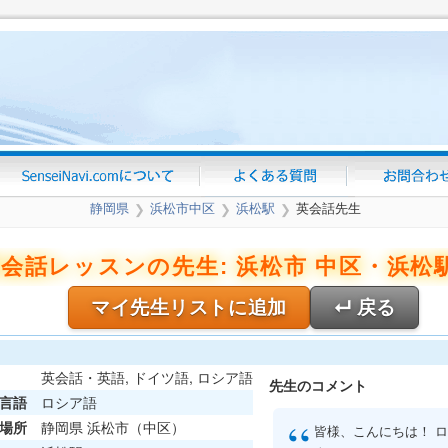
静岡県
浜松市中区
浜松駅
英会話先生
❯
❯
❯
会話レッスンの先生: 浜松市 中区・浜松駅
マイ先生リストに追加
↵ 戻る
英会話・英語, ドイツ語, ロシア語
先生のコメント
言語
ロシア語
“
場所
静岡県 浜松市（中区）
皆様、こんにちは！ 