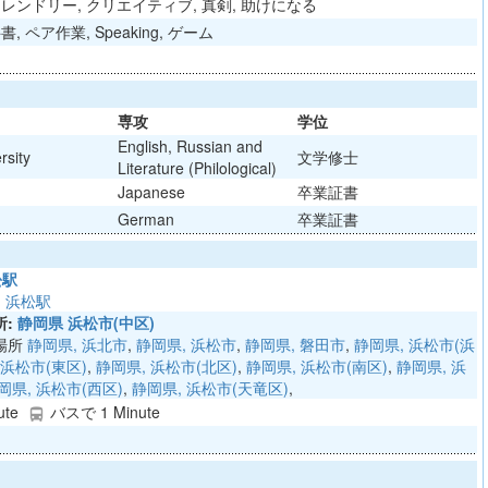
フレンドリー, クリエイティブ, 真剣, 助けになる
, ペア作業, Speaking, ゲーム
専攻
学位
English, Russian and
rsity
文学修士
Literature (Philological)
Japanese
卒業証書
German
卒業証書
松駅
,
浜松駅
:
静岡県 浜松市(中区)
場所
静岡県, 浜北市
,
静岡県, 浜松市
,
静岡県, 磐田市
,
静岡県, 浜松市(浜
 浜松市(東区)
,
静岡県, 浜松市(北区)
,
静岡県, 浜松市(南区)
,
静岡県, 浜
岡県, 浜松市(西区)
,
静岡県, 浜松市(天竜区)
,
ute
バスで 1 Minute
directions_bus