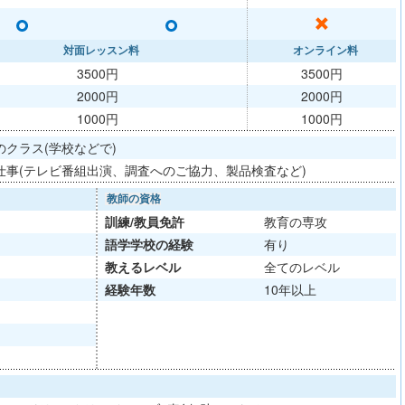
○
○
✕
対面レッスン料
オンライン料
3500円
3500円
2000円
2000円
1000円
1000円
クラス(学校などで)
仕事(テレビ番組出演、調査へのご協力、製品検査など)
教師の資格
訓練/
教員免許
教育の専攻
語学学校
の経験
有り
教える
レベル
全てのレベル
経験年数
10年以上