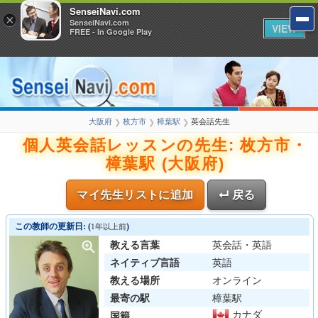
SenseiNavi.com
×
SenseiNavi.com
VIEW
FREE - In Google Play
大阪府
枚方市
樟葉駅
英会話先生
❯
❯
❯
個人英会話レッスンの先生: 枚方市・
樟葉駅 (大阪府)
マイ先生リストに追加
↵ 戻る
この教師の更新日: (
)
1年以上前
教える言葉
英会話・英語
ネイティブ言語
英語
教える場所
オンライン
最寄の駅
樟葉駅
カナダ
国籍