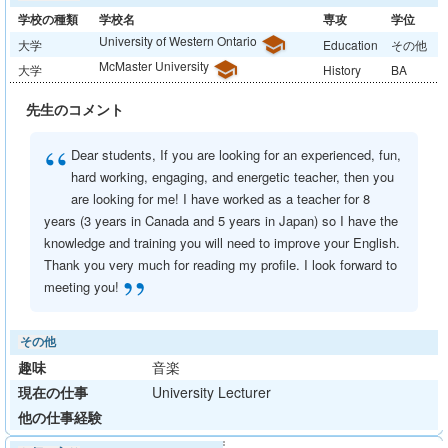
学校の種類
学校名
専攻
学位
University of Western Ontario
school
大学
Education
その他
McMaster University
school
大学
History
BA
先生のコメント
“
Dear students, If you are looking for an experienced, fun,
hard working, engaging, and energetic teacher, then you
are looking for me! I have worked as a teacher for 8
years (3 years in Canada and 5 years in Japan) so I have the
knowledge and training you will need to improve your English.
Thank you very much for reading my profile. I look forward to
”
meeting you!
その他
趣味
音楽
現在の仕事
University Lecturer
他の仕事経験