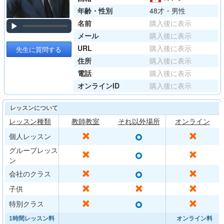
年齢・性別
48才・男性
名前
購入後に表示
▶
メール
購入後に表示
URL
購入後に表示
先生に質問する
住所
購入後に表示
電話
購入後に表示
オンラインID
購入後に表示
レッスンについて
レッスン種類
教師教室
それ以外場所
オンライン
○
✕
✕
個人レッスン
グループレッス
○
✕
✕
ン
○
✕
✕
会社のクラス
✕
✕
✕
子供
○
✕
✕
特別クラス
1時間レッスン料
オンライン料