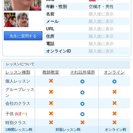
年齢・性別
空欄才・男性
名前
購入後に表示
メール
購入後に表示
URL
購入後に表示
先生に質問する
住所
購入後に表示
電話
購入後に表示
オンラインID
購入後に表示
レッスンについて
レッスン種類
教師教室
それ以外場所
オンライン
○
○
✕
個人レッスン
グループレッス
○
✕
✕
ン
○
✕
✕
会社のクラス
○
✕
✕
子供
(
5才〜
)
✕
✕
✕
特別クラス
1時間レッスン料
対面レッスン料
オンライン料