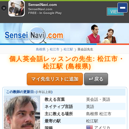
SenseiNavi.com
×
SenseiNavi.com
VIEW
FREE - In Google Play
島根県
松江市
松江駅
英会話先生
❯
❯
❯
個人英会話レッスンの先生: 松江市・
松江駅 (島根県)
マイ先生リストに追加
↵ 戻る
この教師の更新日: (
)
1年以上前
教える言葉
英会話・英語
ネイティブ言語
英語
主に教える場所
島根県 松江市
最寄の駅
松江駅
アメリカ
国籍