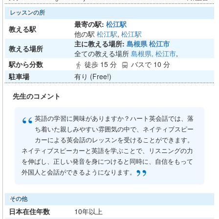
レッスンの所
最寄の駅:
松江駅
教える駅
他の駅
松江駅
,
松江駅
主に教える場所:
島根県 松江市
教える場所
全ての教える場所
島根県, 松江市
,
駅から分数
徒歩 15 分
バスで 10 分
directions_walk
directions_bus
駐車場
有り (Free!)
先生のコメント
“
英語の学習に興味がありますか？ハート英会話では、落
ち着いた親しみやすい雰囲気の中で、ネイティブスピー
カーによる英会話のレッスンを受けることができます。
ネイティブスピーカーと英語を学ぶことで、リスニングの力
を伸ばし、正しい発音を身につけると同時に、自信をもって
”
外国人と会話ができるようになります。
その他
日本在住年数
10年以上