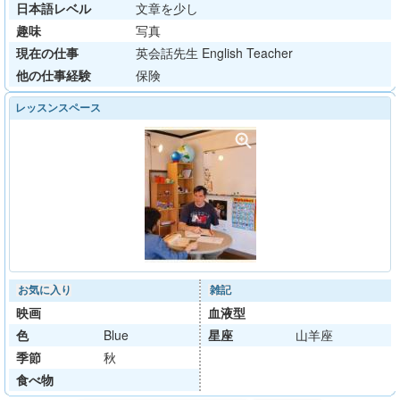
日本語レベル
文章を少し
趣味
写真
現在の仕事
英会話先生 English Teacher
他の仕事経験
保険
レッスンスペース
お気に入り
雑記
映画
血液型
色
Blue
星座
山羊座
季節
秋
食べ物