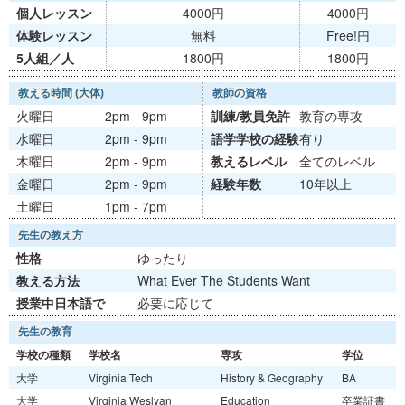
個人レッスン
4000円
4000円
体験レッスン
無料
Free!円
5人組／人
1800円
1800円
教える時間 (大体)
教師の資格
火曜日
2pm - 9pm
訓練/
教員免許
教育の専攻
水曜日
2pm - 9pm
語学学校
の経験
有り
木曜日
2pm - 9pm
教える
レベル
全てのレベル
金曜日
2pm - 9pm
経験年数
10年以上
土曜日
1pm - 7pm
先生の教え方
性格
ゆったり
教える方法
What Ever The Students Want
授業中日本語で
必要に応じて
先生の教育
学校の種類
学校名
専攻
学位
大学
Virginia Tech
History & Geography
BA
大学
Virginia Weslyan
Education
卒業証書