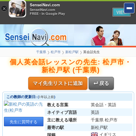
SenseiNavi.com
×
SenseiNavi.com
VIEW
FREE - In Google Play
千葉県
松戸市
新松戸駅
英会話先生
❯
❯
❯
個人英会話レッスンの先生: 松戸市・
新松戸駅 (千葉県)
マイ先生リストに追加
↵ 戻る
この教師の更新日: (
)
1年以上前
教える言葉
英会話・英語
ネイティブ言語
英語
主に教える場所
千葉県 松戸市
先生に質問する
最寄の駅
新松戸駅
イギリス
国籍