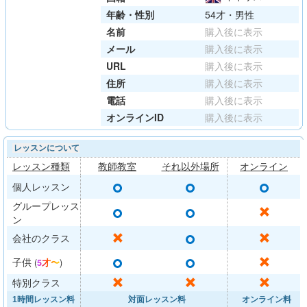
年齢・性別
54才・男性
名前
購入後に表示
メール
購入後に表示
URL
購入後に表示
住所
購入後に表示
電話
購入後に表示
オンラインID
購入後に表示
レッスンについて
レッスン種類
教師教室
それ以外場所
オンライン
○
○
○
個人レッスン
グループレッス
○
○
✕
ン
○
✕
✕
会社のクラス
○
○
✕
子供
(
5才〜
)
✕
✕
✕
特別クラス
1時間レッスン料
対面レッスン料
オンライン料