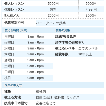
個人レッスン
5000円
5000円
体験レッスン
無料
Free!円
5人組／人
2500円
2500円
他業務対応可
パートタイムの授業
教える時間 (大体)
教師の資格
月曜日
9am - 8pm
訓練/
教員免許
火曜日
9am - 8pm
語学学校
の経験
有り
水曜日
9am - 8pm
教える
レベル
全てのレベル
木曜日
9am - 8pm
経験年数
10年以上
金曜日
9am - 8pm
土曜日
9am - 8pm
日曜日
9am - 8pm
祝日
9am - 8pm
先生の教え方
性格
積極的
教える方法
自由に会話, 教科書, ミックス
授業中日本語で
必要に応じて