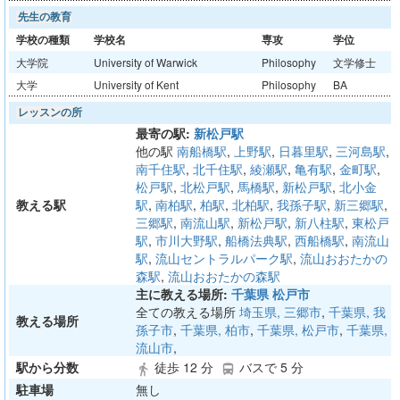
先生の教育
学校の種類
学校名
専攻
学位
大学院
University of Warwick
Philosophy
文学修士
大学
University of Kent
Philosophy
BA
レッスンの所
最寄の駅:
新松戸駅
他の駅
南船橋駅
,
上野駅
,
日暮里駅
,
三河島駅
,
南千住駅
,
北千住駅
,
綾瀬駅
,
亀有駅
,
金町駅
,
松戸駅
,
北松戸駅
,
馬橋駅
,
新松戸駅
,
北小金
教える駅
駅
,
南柏駅
,
柏駅
,
北柏駅
,
我孫子駅
,
新三郷駅
,
三郷駅
,
南流山駅
,
新松戸駅
,
新八柱駅
,
東松戸
駅
,
市川大野駅
,
船橋法典駅
,
西船橋駅
,
南流山
駅
,
流山セントラルパーク駅
,
流山おおたかの
森駅
,
流山おおたかの森駅
主に教える場所:
千葉県 松戸市
全ての教える場所
埼玉県, 三郷市
,
千葉県, 我
教える場所
孫子市
,
千葉県, 柏市
,
千葉県, 松戸市
,
千葉県,
流山市
,
駅から分数
徒歩 12 分
バスで 5 分
directions_walk
directions_bus
駐車場
無し