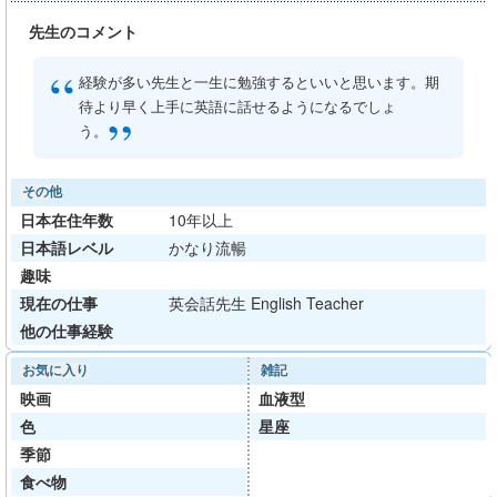
先生のコメント
“
経験が多い先生と一生に勉強するといいと思います。期
待より早く上手に英語に話せるようになるでしょ
”
う。
その他
日本在住年数
10年以上
日本語レベル
かなり流暢
趣味
現在の仕事
英会話先生 English Teacher
他の仕事経験
お気に入り
雑記
映画
血液型
色
星座
季節
食べ物