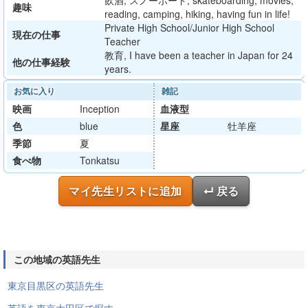
飲酒, スノーボード, skateboarding, movies,
趣味
reading, camping, hiking, having fun in life!
Private High School/Junior High School
現在の仕事
Teacher
教育, I have been a teacher in Japan for 24
他の仕事経験
years.
お気に入り
雑記
映画
Inception
血液型
色
blue
星座
牡羊座
季節
夏
食べ物
Tonkatsu
マイ先生リストに追加
↵ 戻る
この地域の英語先生
東京目黒区の英語先生