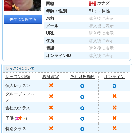
カナダ
国籍
年齢・性別
51才・男性
名前
購入後に表示
先生に質問する
メール
購入後に表示
URL
購入後に表示
住所
購入後に表示
電話
購入後に表示
オンラインID
購入後に表示
レッスンについて
レッスン種類
教師教室
それ以外場所
オンライン
○
○
✕
個人レッスン
グループレッス
○
✕
✕
ン
○
✕
✕
会社のクラス
○
✕
✕
子供
(
2才〜
)
○
✕
✕
特別クラス