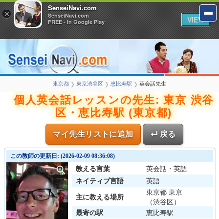
SenseiNavi.com
×
SenseiNavi.com
VIEW
FREE - In Google Play
東京都
東京渋谷区
恵比寿駅
英会話先生
❯
❯
❯
個人英会話レッスンの先生: 東京 渋谷
区・恵比寿駅 (東京都)
マイ先生リストに追加
↵ 戻る
この教師の更新日: (2026-02-09 08:36:08)
教える言葉
英会話・英語
ネイティブ言語
英語
東京都 東京
主に教える場所
（渋谷区）
最寄の駅
恵比寿駅