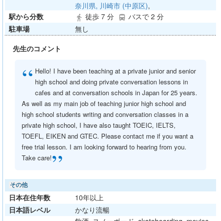
奈川県, 川崎市 (中原区)
,
駅から分数
徒歩 7 分
バスで 2 分
directions_walk
directions_bus
駐車場
無し
先生のコメント
“
Hello! I have been teaching at a private junior and senior
high school and doing private conversation lessons in
cafes and at conversation schools in Japan for 25 years.
As well as my main job of teaching junior high school and
high school students writing and conversation classes in a
private high school, I have also taught TOEIC, IELTS,
TOEFL, EIKEN and GTEC. Please contact me if you want a
free trial lesson. I am looking forward to hearing from you.
”
Take care!
その他
日本在住年数
10年以上
日本語レベル
かなり流暢