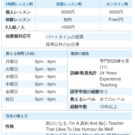
1時間レッスン料
対面レッスン料
オンライン料
個人レッスン
3000円
3000円
体験レッスン
無料
Free!円
5人組／人
1000円
他業務対応可
パートタイムの授業
指導以外のお仕事
教える時間 (大体)
教師の資格
専門的訓練を受
月曜日
5pm - 9pm
けた
火曜日
5pm - 9pm
訓練/
教員免許
24 Years
水曜日
5pm - 9pm
Experience
木曜日
5pm - 9pm
Teaching
金曜日
5pm - 9pm
語学学校
の経験
有り
祝日
5pm - 9pm
教える
レベル
全てのレベル
経験年数
10年以上
先生の教え方
助けになる, I'm A 真剣 And 熱心 Teacher
性格
That Likes To Use Humour As Well!