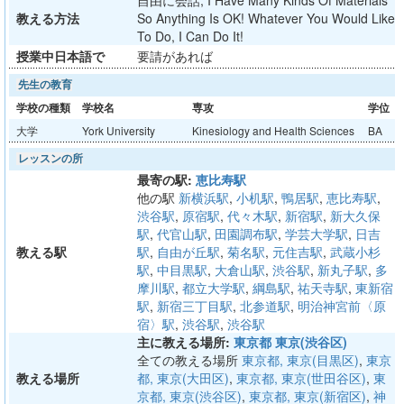
自由に会話, I Have Many Kinds Of Materials
教える方法
So Anything Is OK! Whatever You Would Like
To Do, I Can Do It!
授業中日本語で
要請があれば
先生の教育
学校の種類
学校名
専攻
学位
大学
York University
Kinesiology and Health Sciences
BA
レッスンの所
最寄の駅:
恵比寿駅
他の駅
新横浜駅
,
小机駅
,
鴨居駅
,
恵比寿駅
,
渋谷駅
,
原宿駅
,
代々木駅
,
新宿駅
,
新大久保
駅
,
代官山駅
,
田園調布駅
,
学芸大学駅
,
日吉
教える駅
駅
,
自由が丘駅
,
菊名駅
,
元住吉駅
,
武蔵小杉
駅
,
中目黒駅
,
大倉山駅
,
渋谷駅
,
新丸子駅
,
多
摩川駅
,
都立大学駅
,
綱島駅
,
祐天寺駅
,
東新宿
駅
,
新宿三丁目駅
,
北参道駅
,
明治神宮前〈原
宿〉駅
,
渋谷駅
,
渋谷駅
主に教える場所:
東京都 東京(渋谷区)
全ての教える場所
東京都, 東京(目黒区)
,
東京
教える場所
都, 東京(大田区)
,
東京都, 東京(世田谷区)
,
東
京都, 東京(渋谷区)
,
東京都, 東京(新宿区)
,
神