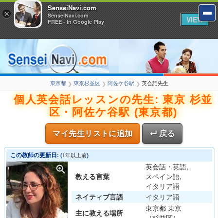
SenseiNavi.com
×
SenseiNavi.com
VIEW
FREE - In Google Play
東京都
東京杉並区
阿佐ケ谷駅
英会話先生
❯
❯
❯
個人英会話レッスンの先生: 東京 杉並
区・阿佐ケ谷駅 (東京都)
マイ先生リストに追加
↵ 戻る
この教師の更新日: (
)
1年以上前
英会話・英語,
教える言葉
スペイン語,
イタリア語
ネイティブ言語
イタリア語
東京都 東京
主に教える場所
（杉並区）