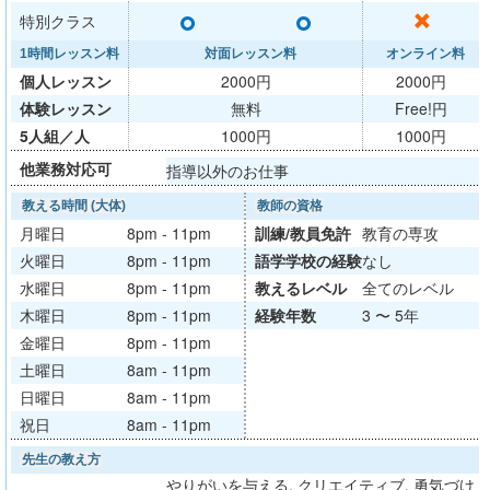
○
○
✕
特別クラス
1時間レッスン料
対面レッスン料
オンライン料
個人レッスン
2000円
2000円
体験レッスン
無料
Free!円
5人組／人
1000円
1000円
他業務対応可
指導以外のお仕事
教える時間 (大体)
教師の資格
月曜日
8pm - 11pm
訓練/
教員免許
教育の専攻
火曜日
8pm - 11pm
語学学校
の経験
なし
水曜日
8pm - 11pm
教える
レベル
全てのレベル
木曜日
8pm - 11pm
経験年数
3 〜 5年
金曜日
8pm - 11pm
土曜日
8am - 11pm
日曜日
8am - 11pm
祝日
8am - 11pm
先生の教え方
やりがいを与える, クリエイティブ, 勇気づけ