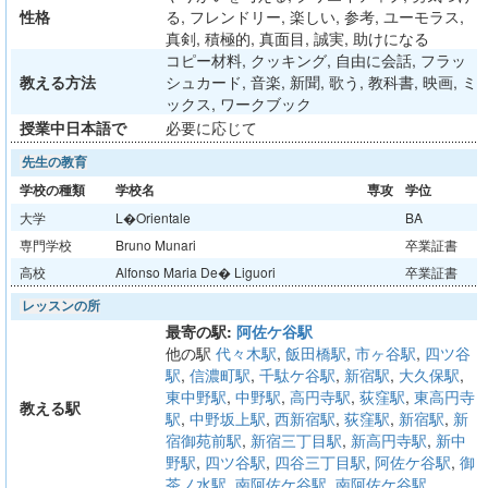
性格
る, フレンドリー, 楽しい, 参考, ユーモラス,
真剣, 積極的, 真面目, 誠実, 助けになる
コピー材料, クッキング, 自由に会話, フラッ
教える方法
シュカード, 音楽, 新聞, 歌う, 教科書, 映画, ミ
ックス, ワークブック
授業中日本語で
必要に応じて
先生の教育
学校の種類
学校名
専攻
学位
大学
L�Orientale
BA
専門学校
Bruno Munari
卒業証書
高校
Alfonso Maria De� Liguori
卒業証書
レッスンの所
最寄の駅:
阿佐ケ谷駅
他の駅
代々木駅
,
飯田橋駅
,
市ヶ谷駅
,
四ツ谷
駅
,
信濃町駅
,
千駄ケ谷駅
,
新宿駅
,
大久保駅
,
東中野駅
,
中野駅
,
高円寺駅
,
荻窪駅
,
東高円寺
教える駅
駅
,
中野坂上駅
,
西新宿駅
,
荻窪駅
,
新宿駅
,
新
宿御苑前駅
,
新宿三丁目駅
,
新高円寺駅
,
新中
野駅
,
四ツ谷駅
,
四谷三丁目駅
,
阿佐ケ谷駅
,
御
茶ノ水駅
,
南阿佐ケ谷駅
,
南阿佐ケ谷駅