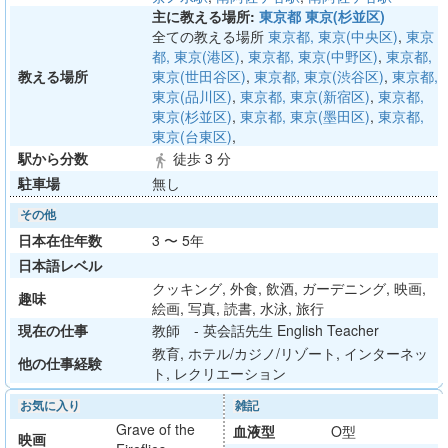
主に教える場所:
東京都 東京(杉並区)
全ての教える場所
東京都, 東京(中央区)
,
東京
都, 東京(港区)
,
東京都, 東京(中野区)
,
東京都,
教える場所
東京(世田谷区)
,
東京都, 東京(渋谷区)
,
東京都,
東京(品川区)
,
東京都, 東京(新宿区)
,
東京都,
東京(杉並区)
,
東京都, 東京(墨田区)
,
東京都,
東京(台東区)
,
駅から分数
徒歩 3 分
directions_walk
駐車場
無し
その他
日本在住年数
3 〜 5年
日本語レベル
クッキング, 外食, 飲酒, ガーデニング, 映画,
趣味
絵画, 写真, 読書, 水泳, 旅行
現在の仕事
教師 - 英会話先生 English Teacher
教育, ホテル/カジノ/リゾート, インターネッ
他の仕事経験
ト, レクリエーション
お気に入り
雑記
Grave of the
血液型
O型
映画