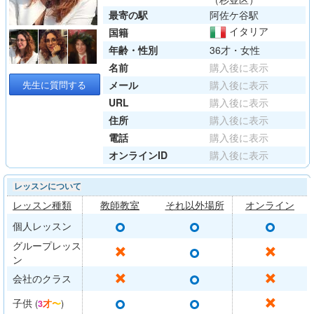
最寄の駅
阿佐ケ谷駅
イタリア
国籍
年齢・性別
36才・女性
名前
購入後に表示
先生に質問する
メール
購入後に表示
URL
購入後に表示
住所
購入後に表示
電話
購入後に表示
オンラインID
購入後に表示
レッスンについて
レッスン種類
教師教室
それ以外場所
オンライン
○
○
○
個人レッスン
グループレッス
○
✕
✕
ン
○
✕
✕
会社のクラス
○
○
✕
子供
(
3才〜
)