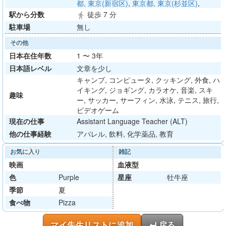
都, 東京(新宿区)
,
東京都, 東京(杉並区)
,
駅から分数
徒歩 7 分
directions_walk
駐車場
無し
その他
日本在住年数
1 〜 3年
日本語レベル
文章を少し
キャンプ, コンピュータ, クッキング, 外食, ハ
イキング, ジョギング, カラオケ, 音楽, スキ
趣味
ー, サッカー, サーフィン, 水泳, テニス, 旅行,
ビデオゲーム
現在の仕事
Assistant Language Teacher (ALT)
他の仕事経験
アパレル, 飲料, 化学薬品, 教育
お気に入り
雑記
映画
血液型
色
Purple
星座
牡牛座
季節
夏
食べ物
Pizza
マイ先生リストに追加
↵ 戻る