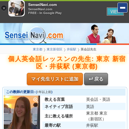
SenseiNavi.com
×
SenseiNavi.com
VIEW
FREE - In Google Play
東京都
東京新宿区
井荻駅
英会話先生
❯
❯
❯
個人英会話レッスンの先生: 東京 新宿
区・井荻駅 (東京都)
マイ先生リストに追加
↵ 戻る
この教師の更新日: (
)
1年以上前
教える言葉
英会話・英語
ネイティブ言語
英語
東京都 東京
主に教える場所
（新宿区）
最寄の駅
井荻駅