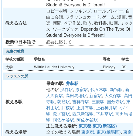
Student! Everyone Is Different!
コピー材料, クッキング, ロールプレイー, 自
由に会話, フラッシュカード, ゲーム, 漫画, 音
教える方法
楽, 新聞, ペア作業, 歌う, 教科書, 映画, ミック
ス, ワークブック, Depends On The Type Of
Student! Everyone Is Different!
授業中日本語で
必要に応じて
先生の教育
学校の種類
学校名
専攻
学位
大学
Wilfrid Laurier University
Biology
BS
レッスンの所
最寄の駅:
井荻駅
他の駅
渋谷駅
,
原宿駅
,
代々木駅
,
新宿駅
,
新
大久保駅
,
高田馬場駅
,
新宿駅
,
大久保駅
,
高円
教える駅
寺駅
,
荻窪駅
,
吉祥寺駅
,
三鷹駅
,
国分寺駅
,
東
村山駅
,
井荻駅
,
上井草駅
,
上石神井駅
,
小平
駅
,
鷺ノ宮駅
,
西武新宿駅
,
下井草駅
,
高田馬場
駅
,
阿佐ケ谷駅
,
阿佐ケ谷駅
主に教える場所:
東京都 東京(新宿区)
教える場所
全ての教える場所
東京都, 東京(練馬区)
,
東京