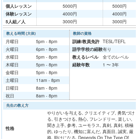
個人レッスン
5000円
5000円
体験レッスン
4000円
4000円
5人組／人
3000円
3000円
教える時間 (大体)
教師の資格
月曜日
5pm - 8pm
訓練/
教員免許
TESL/TEFL
火曜日
6pm - 8pm
語学学校
の経験
有り
水曜日
5pm - 8pm
教える
レベル
全てのレベル
木曜日
5pm - 8pm
経験年数
1 〜 3年
金曜日
5pm - 8pm
土曜日
11am - 8pm
日曜日
8am - 8pm
祝日
8am - 8pm
先生の教え方
やりがいを与える, クリエイティブ, 勇気づけ
る, 引きつける, 熱心, フレンドリー, 楽しい,
聞き上手, 参考, ユーモラス, 真剣, 真剣, 積極
性格
的, ゆったり, 機知に富んだ, 真面目, 誠実, 厳
格, 助けになる, Depends On The Type Of