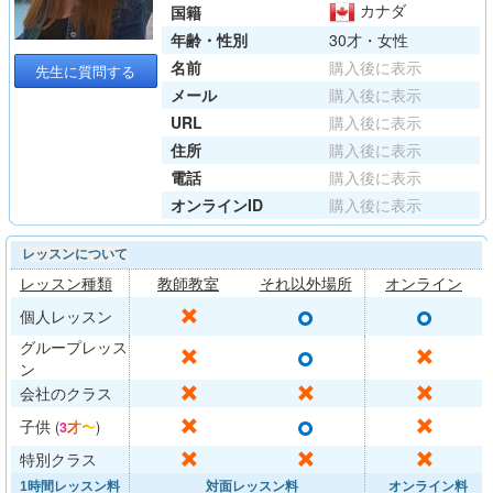
カナダ
国籍
年齢・性別
30才・女性
名前
購入後に表示
先生に質問する
メール
購入後に表示
URL
購入後に表示
住所
購入後に表示
電話
購入後に表示
オンラインID
購入後に表示
レッスンについて
レッスン種類
教師教室
それ以外場所
オンライン
○
○
✕
個人レッスン
グループレッス
○
✕
✕
ン
✕
✕
✕
会社のクラス
○
✕
✕
子供
(
3才〜
)
✕
✕
✕
特別クラス
1時間レッスン料
対面レッスン料
オンライン料