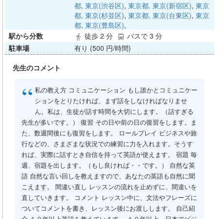
都, 東京(渋谷区)
,
東京都, 東京(新宿区)
,
東京
都, 東京(杉並区)
,
東京都, 東京(台東区)
,
東京
都, 東京(豊島区)
,
駅から分数
徒歩 2 分
バスで 3 分
directions_walk
directions_bus
駐車場
有り (500 円/時間)
先生のコメント
“
私の教え方 コミュニケーション もし誰かとコミュニケー
ションをとりたければ、まず話をしなければなりませ
ん。私は、生徒が話す時間を大切にします。（話すぎる
先生が多いです。） 復習 その日や前の日の復習をします。ま
た、数週間後にも復習をします。 ロールプレイ ビジネスや旅
行などの、さまざまな状況での練習に力を入れます。そうす
れば、実際に話すとき自信を持って英語が使えます。 宿題 毎
週、宿題を出します。（もし良ければ・・です。） 自然な英
語 自然な言い回しを教えますので、あなたの英語も自然に聞
こえます。 間違い直し レッスンの流れを止めずに、間違いを
直していきます。 コメント レッスン中に、文法やフレーズに
ついてコメントを書き、レッスン後にお渡しします。 自己紹
介 １０年以上英語を教えています。 １０年以上、日本でビジ