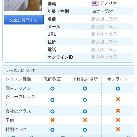
アメリカ
国籍
年齢・性別
59才・男性
名前
購入後に表示
先生に質問する
メール
購入後に表示
URL
購入後に表示
住所
購入後に表示
電話
購入後に表示
オンラインID
購入後に表示
レッスンについて
レッスン種類
教師教室
それ以外場所
オンライン
○
○
○
個人レッスン
グループレッス
○
○
✕
ン
○
○
✕
会社のクラス
✕
✕
✕
子供
○
○
✕
特別クラス