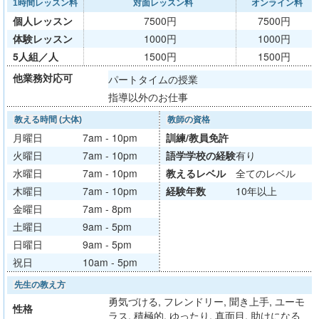
1時間レッスン料
対面レッスン料
オンライン料
個人レッスン
7500円
7500円
体験レッスン
1000円
1000円
5人組／人
1500円
1500円
他業務対応可
パートタイムの授業
指導以外のお仕事
教える時間 (大体)
教師の資格
月曜日
7am - 10pm
訓練/
教員免許
火曜日
7am - 10pm
語学学校
の経験
有り
水曜日
7am - 10pm
教える
レベル
全てのレベル
木曜日
7am - 10pm
経験年数
10年以上
金曜日
7am - 8pm
土曜日
9am - 5pm
日曜日
9am - 5pm
祝日
10am - 5pm
先生の教え方
勇気づける, フレンドリー, 聞き上手, ユーモ
性格
ラス, 積極的, ゆったり, 真面目, 助けになる