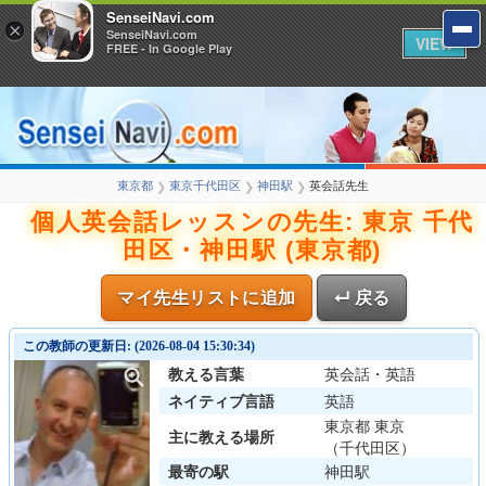
SenseiNavi.com
×
SenseiNavi.com
VIEW
FREE - In Google Play
東京都
東京千代田区
神田駅
英会話先生
❯
❯
❯
個人英会話レッスンの先生: 東京 千代
田区・神田駅 (東京都)
マイ先生リストに追加
↵ 戻る
この教師の更新日: (2026-08-04 15:30:34)
教える言葉
英会話・英語
ネイティブ言語
英語
東京都 東京
主に教える場所
（千代田区）
最寄の駅
神田駅