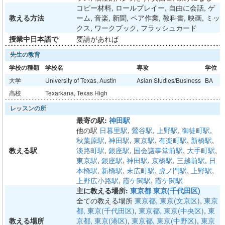
コピー材料, ロールプレイー, 自由に会話, ゲ
教える方法
ーム, 音楽, 新聞, ペア作業, 教科書, 映画, ミッ
クス, ワークブック, フラッシュカード
授業中日本語で
要請があれば
先生の教育
学校の種類
学校名
専攻
学位
大学
University of Texas, Austin
Asian Studies/Business
BA
高校
Texarkana, Texas High
レッスンの所
最寄の駅:
神田駅
他の駅
日暮里駅
,
鶯谷駅
,
上野駅
,
御徒町駅
,
秋葉原駅
,
神田駅
,
東京駅
,
有楽町駅
,
新橋駅
,
教える駅
淡路町駅
,
銀座駅
,
国会議事堂前駅
,
大手町駅
,
東京駅
,
銀座駅
,
神田駅
,
京橋駅
,
三越前駅
,
日
本橋駅
,
新橋駅
,
末広町駅
,
虎ノ門駅
,
上野駅
,
上野広小路駅
,
霞ケ関駅
,
霞ケ関駅
主に教える場所:
東京都 東京(千代田区)
全ての教える場所
東京都, 東京(文京区)
,
東京
都, 東京(千代田区)
,
東京都, 東京(中央区)
,
東
教える場所
京都, 東京(港区)
,
東京都, 東京(中野区)
,
東京