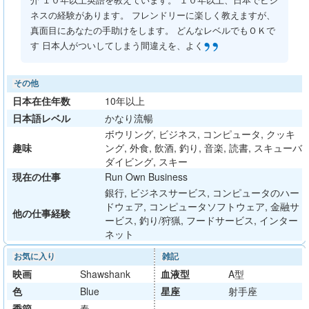
ネスの経験があります。 フレンドリーに楽しく教えますが、
真面目にあなたの手助けをします。 どんなレベルでもＯＫで
”
す 日本人がついしてしまう間違えを、よく
その他
日本在住年数
10年以上
日本語レベル
かなり流暢
ボウリング, ビジネス, コンピュータ, クッキ
趣味
ング, 外食, 飲酒, 釣り, 音楽, 読書, スキューバ
ダイビング, スキー
現在の仕事
Run Own Business
銀行, ビジネスサービス, コンピュータのハー
ドウェア, コンピュータソフトウェア, 金融サ
他の仕事経験
ービス, 釣り/狩猟, フードサービス, インター
ネット
お気に入り
雑記
映画
Shawshank
血液型
A型
色
Blue
星座
射手座
季節
春