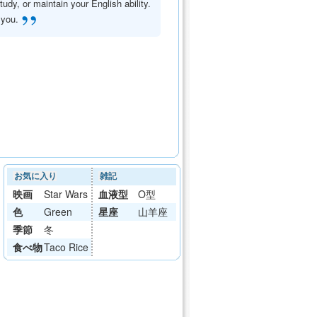
tudy, or maintain your English ability.
”
m you.
お気に入り
雑記
映画
Star Wars
血液型
O型
色
Green
星座
山羊座
季節
冬
食べ物
Taco Rice