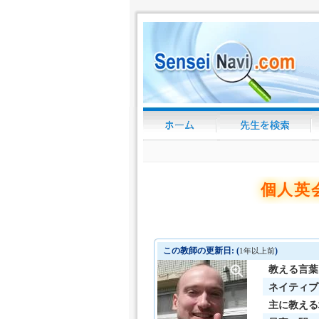
個人英
この教師の更新日: (
)
1年以上前
教える言葉
ネイティブ
主に教える