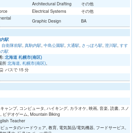
Architectural Drafting
その他
orce
Electrical Systems
その他
nental
Graphic Design
BA
駒内駅
,
自衛隊前駅
,
真駒内駅
,
中島公園駅
,
大通駅
,
さっぽろ駅
,
澄川駅
,
すす
きの駅
:
北海道 札幌市(南区)
場所
北海道, 札幌市(南区)
,
バスで 15 分
ections_bus
キャンプ, コンピュータ, ハイキング, カラオケ, 映画, 音楽, 読書, スノ
ビデオゲーム, Mountain Biking
ish Teacher
ンピュータのハードウェア, 教育, 電気製品/電気機器, フードサービス,