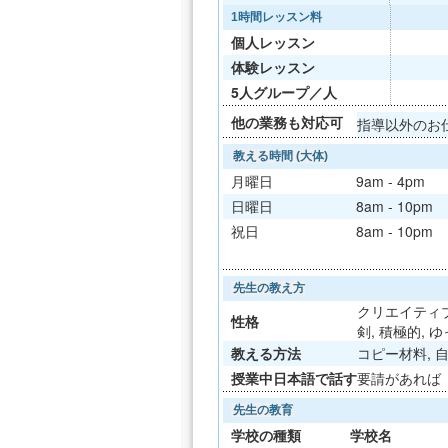
1時間レッスン料
個人レッスン
体験レッスン
5人グループ／人
他の業務も対応可
指導以外のお
教える時間 (大体)
月曜日
9am - 4pm
日曜日
8am - 10pm
祝日
8am - 10pm
先生の教え方
クリエイティブ,
性格
剣, 積極的, 
教える方法
コピー材料, 自
授業中日本語で話す
要請があれば
先生の教育
学校の種類
学校名