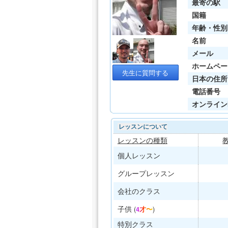
最寄の駅
国籍
年齢・性別
名前
メール
ホームペー
先生に質問する
日本の住所
電話番号
オンライン
レッスンについて
レッスンの種類
個人レッスン
グループレッスン
会社のクラス
子供
(
4才〜
)
特別クラス