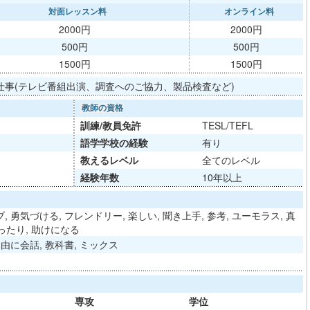
対面レッスン料
オンライン料
2000円
2000円
500円
500円
1500円
1500円
仕事(テレビ番組出演、調査へのご協力、製品検査など)
教師の資格
訓練/
教員免許
TESL/TEFL
語学学校
の経験
有り
教える
レベル
全てのレベル
経験年数
10年以上
 勇気づける, フレンドリー, 楽しい, 聞き上手, 参考, ユーモラス, 真
ゆったり, 助けになる
由に会話, 教科書, ミックス
専攻
学位