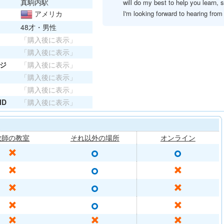
真駒内駅
will do my best to help you learn, s
アメリカ
I'm looking forward to hearing fro
48才・男性
「購入後に表示」
「購入後に表示」
ジ
「購入後に表示」
「購入後に表示」
「購入後に表示」
ID
「購入後に表示」
教師の教室
それ以外の場所
オンライン
○
○
✕
○
✕
✕
○
✕
✕
○
✕
✕
✕
✕
✕