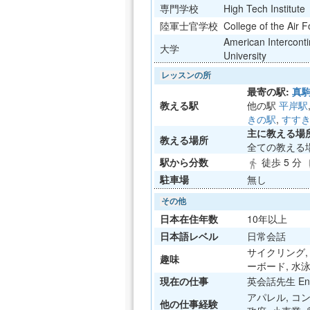
専門学校
High Tech Institute
陸軍士官学校
College of the Air F
American Interconti
大学
University
レッスンの所
最寄の駅:
真
教える駅
他の駅
平岸駅
きの駅
,
すす
主に教える場所
教える場所
全ての教える
駅から分数
徒歩 5 分
directions_walk
dir
駐車場
無し
その他
日本在住年数
10年以上
日本語レベル
日常会話
サイクリング, 
趣味
ーボード, 水泳, 
現在の仕事
英会話先生 Engl
アパレル, コ
他の仕事経験