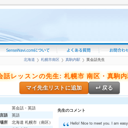
北海道
札幌市南区
真駒内駅
英会話先生
❯
❯
❯
会話レッスンの先生: 札幌市 南区・真駒内駅
マイ先生リストに追加
↵ 戻る
英会話・英語
先生のコメント
言語
英語
“
場所
北海道 札幌市（南区）
Hello! Nice to meet you. I am easy-