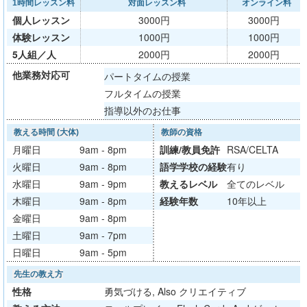
1時間レッスン料
対面レッスン料
オンライン料
個人レッスン
3000円
3000円
体験レッスン
1000円
1000円
5人組／人
2000円
2000円
他業務対応可
パートタイムの授業
フルタイムの授業
指導以外のお仕事
教える時間 (大体)
教師の資格
月曜日
9am - 8pm
訓練/
教員免許
RSA/CELTA
火曜日
9am - 8pm
語学学校
の経験
有り
水曜日
9am - 9pm
教える
レベル
全てのレベル
木曜日
9am - 8pm
経験年数
10年以上
金曜日
9am - 8pm
土曜日
9am - 7pm
日曜日
9am - 5pm
先生の教え方
性格
勇気づける, Also クリエイティブ