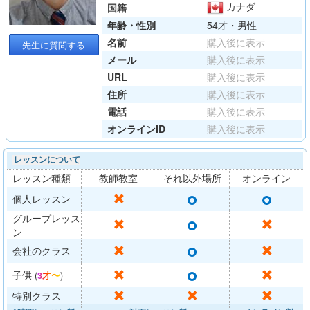
カナダ
国籍
年齢・性別
54才・男性
名前
購入後に表示
先生に質問する
メール
購入後に表示
URL
購入後に表示
住所
購入後に表示
電話
購入後に表示
オンラインID
購入後に表示
レッスンについて
レッスン種類
教師教室
それ以外場所
オンライン
○
○
✕
個人レッスン
グループレッス
○
✕
✕
ン
○
✕
✕
会社のクラス
○
✕
✕
子供
(
3才〜
)
✕
✕
✕
特別クラス