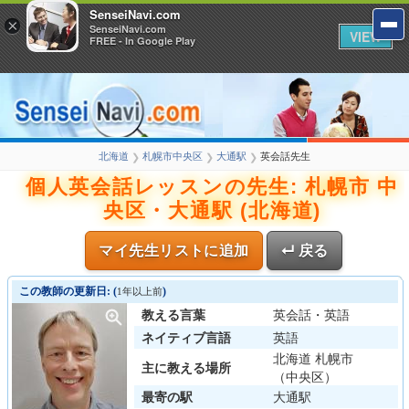
SenseiNavi.com
×
SenseiNavi.com
VIEW
FREE - In Google Play
北海道
札幌市中央区
大通駅
英会話先生
❯
❯
❯
個人英会話レッスンの先生: 札幌市 中
央区・大通駅 (北海道)
マイ先生リストに追加
↵ 戻る
この教師の更新日: (
)
1年以上前
教える言葉
英会話・英語
ネイティブ言語
英語
北海道 札幌市
主に教える場所
（中央区）
最寄の駅
大通駅