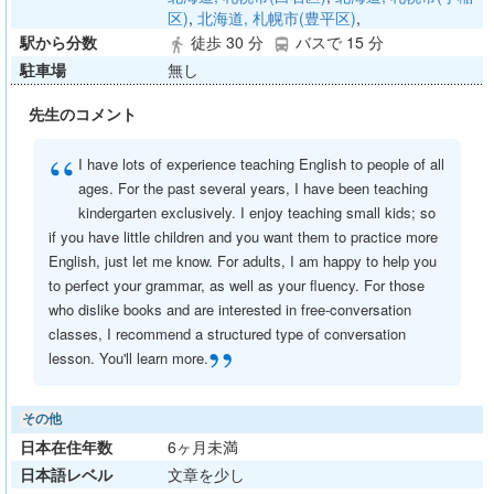
区)
,
北海道, 札幌市(豊平区)
,
駅から分数
徒歩 30 分
バスで 15 分
directions_walk
directions_bus
駐車場
無し
先生のコメント
“
I have lots of experience teaching English to people of all
ages. For the past several years, I have been teaching
kindergarten exclusively. I enjoy teaching small kids; so
if you have little children and you want them to practice more
English, just let me know. For adults, I am happy to help you
to perfect your grammar, as well as your fluency. For those
who dislike books and are interested in free-conversation
classes, I recommend a structured type of conversation
”
lesson. You'll learn more.
その他
日本在住年数
6ヶ月未満
日本語レベル
文章を少し