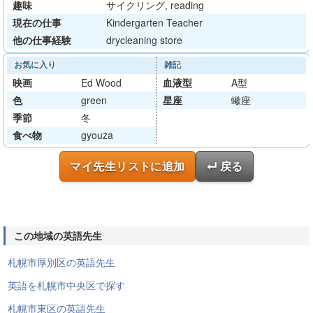
趣味
サイクリング, reading
現在の仕事
Kindergarten Teacher
他の仕事経験
drycleaning store
お気に入り
雑記
映画
Ed Wood
血液型
A型
色
green
星座
蠍座
季節
冬
食べ物
gyouza
マイ先生リストに追加
↵ 戻る
この地域の英語先生
札幌市厚別区の英語先生
英語を札幌市中央区で探す
札幌市東区の英語先生