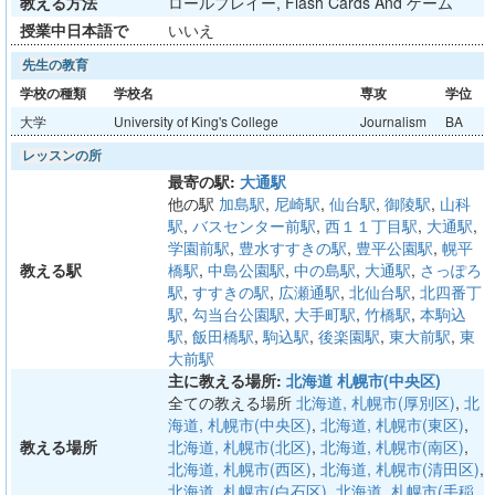
教える方法
ロールプレイー, Flash Cards And ゲーム
授業中日本語で
いいえ
先生の教育
学校の種類
学校名
専攻
学位
大学
University of King's College
Journalism
BA
レッスンの所
最寄の駅:
大通駅
他の駅
加島駅
,
尼崎駅
,
仙台駅
,
御陵駅
,
山科
駅
,
バスセンター前駅
,
西１１丁目駅
,
大通駅
,
学園前駅
,
豊水すすきの駅
,
豊平公園駅
,
幌平
教える駅
橋駅
,
中島公園駅
,
中の島駅
,
大通駅
,
さっぽろ
駅
,
すすきの駅
,
広瀬通駅
,
北仙台駅
,
北四番丁
駅
,
勾当台公園駅
,
大手町駅
,
竹橋駅
,
本駒込
駅
,
飯田橋駅
,
駒込駅
,
後楽園駅
,
東大前駅
,
東
大前駅
主に教える場所:
北海道 札幌市(中央区)
全ての教える場所
北海道, 札幌市(厚別区)
,
北
海道, 札幌市(中央区)
,
北海道, 札幌市(東区)
,
教える場所
北海道, 札幌市(北区)
,
北海道, 札幌市(南区)
,
北海道, 札幌市(西区)
,
北海道, 札幌市(清田区)
,
北海道, 札幌市(白石区)
,
北海道, 札幌市(手稲