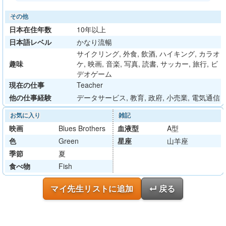
その他
日本在住年数
10年以上
日本語レベル
かなり流暢
サイクリング, 外食, 飲酒, ハイキング, カラオ
趣味
ケ, 映画, 音楽, 写真, 読書, サッカー, 旅行, ビ
デオゲーム
現在の仕事
Teacher
他の仕事経験
データサービス, 教育, 政府, 小売業, 電気通信
お気に入り
雑記
映画
Blues Brothers
血液型
A型
色
Green
星座
山羊座
季節
夏
食べ物
Fish
マイ先生リストに追加
↵ 戻る