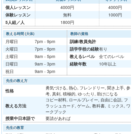
個人レッスン
4000円
4000円
体験レッスン
無料
1000円
5人組／人
1800円
教える時間 (大体)
教師の資格
月曜日
7pm - 9pm
訓練/
教員免許
火曜日
7pm - 9pm
語学学校
の経験
有り
土曜日
9am - 5pm
教える
レベル
全てのレベル
日曜日
9am - 3pm
経験年数
10年以上
祝日
9am - 3pm
先生の教え方
勇気づける, 熱心, フレンドリー, 聞き上手, 参
性格
考, 真剣, 積極的, ゆったり, 助けになる
コピー材料, ロールプレイー, 自由に会話, フ
教える方法
ラッシュカード, ゲーム, 教科書, ミックス, ワ
ークブック
授業中日本語で
要請があれば
先生の教育