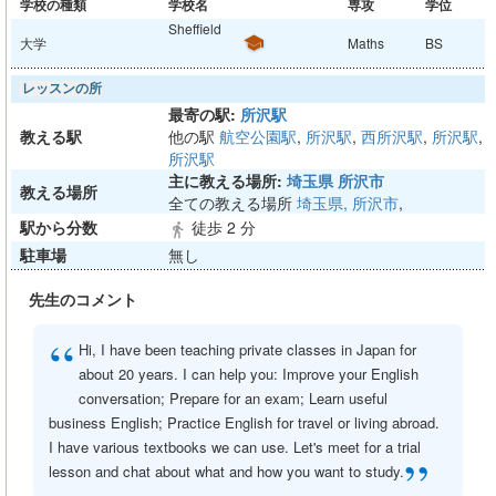
学校の種類
学校名
専攻
学位
Sheffield
大学
school
Maths
BS
レッスンの所
最寄の駅:
所沢駅
教える駅
他の駅
航空公園駅
,
所沢駅
,
西所沢駅
,
所沢駅
,
所沢駅
主に教える場所:
埼玉県 所沢市
教える場所
全ての教える場所
埼玉県, 所沢市
,
駅から分数
徒歩 2 分
directions_walk
駐車場
無し
先生のコメント
“
Hi, I have been teaching private classes in Japan for
about 20 years. I can help you: Improve your English
conversation; Prepare for an exam; Learn useful
business English; Practice English for travel or living abroad.
I have various textbooks we can use. Let's meet for a trial
”
lesson and chat about what and how you want to study.