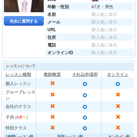
年齢・性別
47才・男性
名前
購入後に表示
先生に質問する
メール
購入後に表示
URL
購入後に表示
住所
購入後に表示
電話
購入後に表示
オンラインID
購入後に表示
レッスンについて
レッスン種類
教師教室
それ以外場所
オンライン
○
○
✕
個人レッスン
グループレッス
○
✕
✕
ン
○
✕
✕
会社のクラス
○
✕
✕
子供
(
4才〜
)
○
✕
✕
特別クラス
1時間レッスン料
対面レッスン料
オンライン料