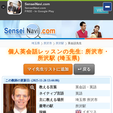
SenseiNavi.com
×
SenseiNavi.com
VIEW
FREE - In Google Play
埼玉県
所沢市
所沢駅
英会話先生
❯
❯
❯
個人英会話レッスンの先生: 所沢市・
所沢駅 (埼玉県)
マイ先生リストに追加
↵ 戻る
この教師の更新日: (2025-11-26 13:44:06)
教える言葉
英会話・英語
ネイティブ言語
英語
主に教える場所
埼玉県 所沢市
最寄の駅
所沢駅
イギリス
国籍