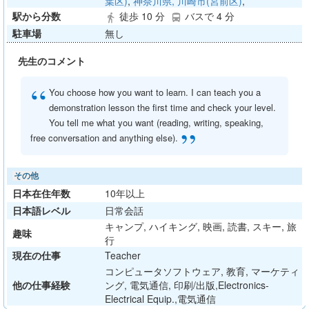
葉区)
,
神奈川県, 川崎市(宮前区)
,
駅から分数
徒歩 10 分
バスで 4 分
directions_walk
directions_bus
駐車場
無し
先生のコメント
“
You choose how you want to learn. I can teach you a
demonstration lesson the first time and check your level.
You tell me what you want (reading, writing, speaking,
”
free conversation and anything else).
その他
日本在住年数
10年以上
日本語レベル
日常会話
キャンプ, ハイキング, 映画, 読書, スキー, 旅
趣味
行
現在の仕事
Teacher
コンピュータソフトウェア, 教育, マーケティ
他の仕事経験
ング, 電気通信, 印刷/出版,Electronics-
Electrical Equip.,電気通信