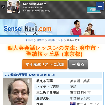
SenseiNavi.com
×
SenseiNavi.com
VIEW
FREE - In Google Play
東京都
府中市
聖蹟桜ヶ丘駅
英会話先生
❯
❯
❯
個人英会話レッスンの先生: 府中市・
聖蹟桜ヶ丘駅 (東京都)
マイ先生リストに追加
↵ 戻る
この教師の更新日: (2026-06-26 16:21:16)
教える言葉
英会話・英語
ネイティブ言語
英語
主に教える場所
東京都 府中市
最寄の駅
聖蹟桜ヶ丘駅
オーストラリア
国籍