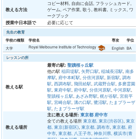
コピー材料, 自由に会話, フラッシュカード,
教える方法
ゲーム, ペア作業, 歌う, 教科書, ミックス, ワ
ークブック
授業中日本語で
必要に応じて
先生の教育
学校の種類
学校名
専攻
学位
Royal Melbourne Institute of Technology
school
大学
English
BA
レッスンの所
最寄の駅:
聖蹟桜ヶ丘駅
他の駅
稲田堤駅
,
矢野口駅
,
稲城長沼駅
,
南多
摩駅
,
府中本町駅
,
分倍河原駅
,
新宿駅
,
調布
駅
,
西調布駅
,
飛田給駅
,
武蔵野台駅
,
多磨霊園
教える駅
駅
,
東府中駅
,
府中駅
,
分倍河原駅
,
中河原駅
,
聖蹟桜ヶ丘駅
,
あざみ野駅
,
梶が谷駅
,
宮前平
駅
,
宮崎台駅
,
溝の口駅
,
鷺沼駅
,
たまプラーザ
駅
,
たまプラーザ駅
主に教える場所:
東京都 府中市
全ての教える場所
東京都, 東京(渋谷区)
,
東京
教える場所
都, 東京(新宿区)
,
東京都, 調布市
,
東京都, 府
中市
,
東京都, 八王子市
,
神奈川県, 横浜市(青