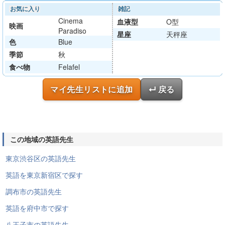
お気に入り
雑記
Cinema
血液型
O型
映画
Paradiso
星座
天秤座
色
Blue
季節
秋
食べ物
Felafel
マイ先生リストに追加
↵ 戻る
この地域の英語先生
東京渋谷区の英語先生
英語を東京新宿区で探す
調布市の英語先生
英語を府中市で探す
八王子市の英語先生