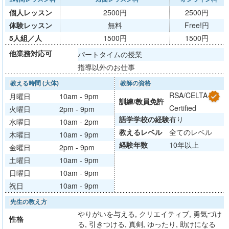
個人レッスン
2500円
2500円
体験レッスン
無料
Free!円
5人組／人
1500円
1500円
他業務対応可
パートタイムの授業
指導以外のお仕事
教える時間 (大体)
教師の資格
verified
RSA/CELTA
月曜日
10am - 9pm
訓練/
教員免許
Certified
火曜日
2pm - 9pm
語学学校
の経験
有り
水曜日
10am - 2pm
教える
レベル
全てのレベル
木曜日
10am - 9pm
経験年数
10年以上
金曜日
2pm - 9pm
土曜日
10am - 9pm
日曜日
10am - 9pm
祝日
10am - 9pm
先生の教え方
やりがいを与える, クリエイティブ, 勇気づけ
性格
る, 引きつける, 真剣, ゆったり, 助けになる