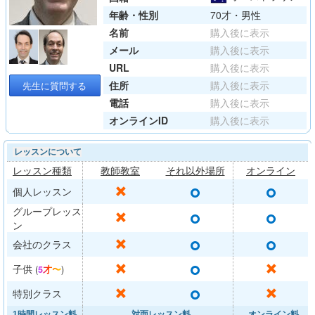
年齢・性別
70才・男性
名前
購入後に表示
メール
購入後に表示
URL
購入後に表示
住所
購入後に表示
先生に質問する
電話
購入後に表示
オンラインID
購入後に表示
レッスンについて
レッスン種類
教師教室
それ以外場所
オンライン
○
○
✕
個人レッスン
グループレッス
○
○
✕
ン
○
○
✕
会社のクラス
○
✕
✕
子供
(
5才〜
)
○
✕
✕
特別クラス
1時間レッスン料
対面レッスン料
オンライン料