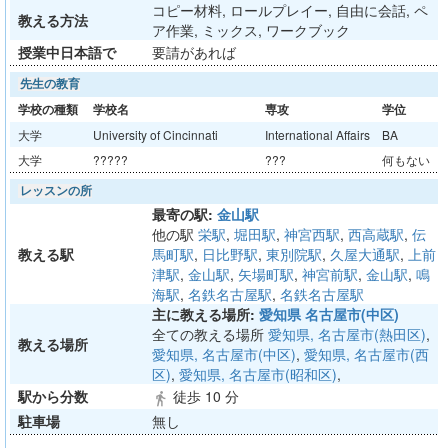
コピー材料, ロールプレイー, 自由に会話, ペ
教える方法
ア作業, ミックス, ワークブック
授業中日本語で
要請があれば
先生の教育
学校の種類
学校名
専攻
学位
大学
University of Cincinnati
International Affairs
BA
大学
?????
???
何もない
レッスンの所
最寄の駅:
金山駅
他の駅
栄駅
,
堀田駅
,
神宮西駅
,
西高蔵駅
,
伝
教える駅
馬町駅
,
日比野駅
,
東別院駅
,
久屋大通駅
,
上前
津駅
,
金山駅
,
矢場町駅
,
神宮前駅
,
金山駅
,
鳴
海駅
,
名鉄名古屋駅
,
名鉄名古屋駅
主に教える場所:
愛知県 名古屋市(中区)
全ての教える場所
愛知県, 名古屋市(熱田区)
,
教える場所
愛知県, 名古屋市(中区)
,
愛知県, 名古屋市(西
区)
,
愛知県, 名古屋市(昭和区)
,
駅から分数
徒歩 10 分
directions_walk
駐車場
無し