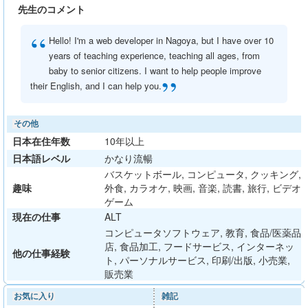
先生のコメント
“
Hello! I'm a web developer in Nagoya, but I have over 10
years of teaching experience, teaching all ages, from
baby to senior citizens. I want to help people improve
”
their English, and I can help you.
その他
日本在住年数
10年以上
日本語レベル
かなり流暢
バスケットボール, コンピュータ, クッキング,
趣味
外食, カラオケ, 映画, 音楽, 読書, 旅行, ビデオ
ゲーム
現在の仕事
ALT
コンピュータソフトウェア, 教育, 食品/医薬品
店, 食品加工, フードサービス, インターネッ
他の仕事経験
ト, パーソナルサービス, 印刷/出版, 小売業,
販売業
お気に入り
雑記