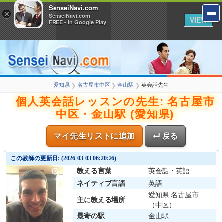
SenseiNavi.com
×
SenseiNavi.com
VIEW
FREE - In Google Play
愛知県
名古屋市中区
金山駅
英会話先生
❯
❯
❯
個人英会話レッスンの先生: 名古屋市
中区・金山駅 (愛知県)
マイ先生リストに追加
↵ 戻る
この教師の更新日: (2026-03-03 06:20:26)
教える言葉
英会話・英語
ネイティブ言語
英語
愛知県 名古屋市
主に教える場所
（中区）
最寄の駅
金山駅