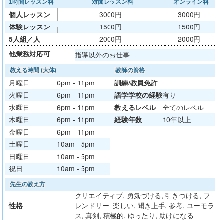
1時間レッスン料
対面レッスン料
オンライン料
個人レッスン
3000円
3000円
体験レッスン
1500円
1500円
5人組／人
2000円
2000円
他業務対応可
指導以外のお仕事
教える時間 (大体)
教師の資格
月曜日
6pm - 11pm
訓練/
教員免許
火曜日
6pm - 11pm
語学学校
の経験
有り
水曜日
6pm - 11pm
教える
レベル
全てのレベル
木曜日
6pm - 11pm
経験年数
10年以上
金曜日
6pm - 11pm
土曜日
10am - 5pm
日曜日
10am - 5pm
祝日
10am - 5pm
先生の教え方
クリエイティブ, 勇気づける, 引きつける, フ
性格
レンドリー, 楽しい, 聞き上手, 参考, ユーモラ
ス, 真剣, 積極的, ゆったり, 助けになる