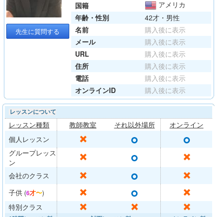
アメリカ
国籍
年齢・性別
42才・男性
名前
購入後に表示
先生に質問する
メール
購入後に表示
URL
購入後に表示
住所
購入後に表示
電話
購入後に表示
オンラインID
購入後に表示
レッスンについて
レッスン種類
教師教室
それ以外場所
オンライン
○
○
✕
個人レッスン
グループレッス
○
✕
✕
ン
○
✕
✕
会社のクラス
○
✕
✕
子供
(
6才〜
)
✕
✕
✕
特別クラス