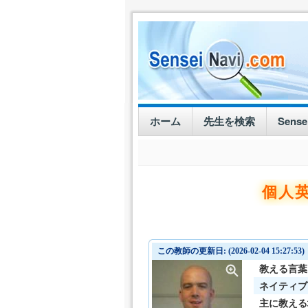
ホーム
先生を検索
Sens
個人英
この教師の更新日: (2026-02-04 15:27:53)
教える言葉
ネイティブ
主に教える