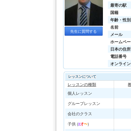
最寄の駅
国籍
年齢・性別
名前
先生に質問する
メール
ホームペー
日本の住所
電話番号
オンライン
レッスンについて
レッスンの種類
個人レッスン
グループレッスン
会社のクラス
子供
(
2才〜
)