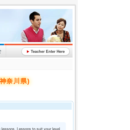
せ
Teacher Enter Here
▶
神奈川県)
 lessons. Lessons to suit your level