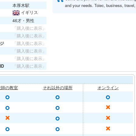
“
本厚木駅
and your needs. Toiec, business, travel,
イギリス
46才・男性
「購入後に表示」
「購入後に表示」
ジ
「購入後に表示」
「購入後に表示」
「購入後に表示」
ID
「購入後に表示」
教師の教室
それ以外の場所
オンライン
○
○
○
○
○
✕
○
✕
✕
○
○
✕