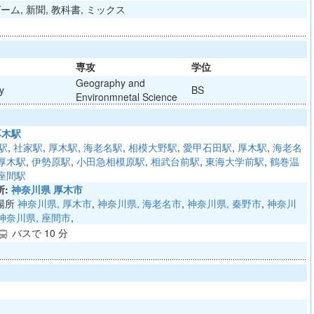
ーム, 新聞, 教科書, ミックス
専攻
学位
Geography and
y
BS
Environmnetal Science
厚木駅
駅
,
社家駅
,
厚木駅
,
海老名駅
,
相模大野駅
,
愛甲石田駅
,
厚木駅
,
海老名
厚木駅
,
伊勢原駅
,
小田急相模原駅
,
相武台前駅
,
東海大学前駅
,
鶴巻温
座間駅
:
神奈川県 厚木市
場所
神奈川県, 厚木市
,
神奈川県, 海老名市
,
神奈川県, 秦野市
,
神奈川
神奈川県, 座間市
,
バスで 10 分
ections_bus