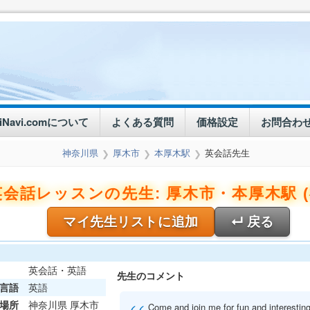
eiNavi.comについて
よくある質問
価格設定
お問合わ
神奈川県
厚木市
本厚木駅
英会話先生
❯
❯
❯
会話レッスンの先生: 厚木市・本厚木駅 (
マイ先生リストに追加
↵ 戻る
英会話・英語
先生のコメント
言語
英語
場所
神奈川県 厚木市
Come and join me for fun and interesting