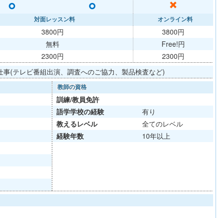
○
○
✕
対面レッスン料
オンライン料
3800円
3800円
無料
Free!円
2300円
2300円
仕事(テレビ番組出演、調査へのご協力、製品検査など)
教師の資格
訓練/
教員免許
語学学校
の経験
有り
教える
レベル
全てのレベル
経験年数
10年以上