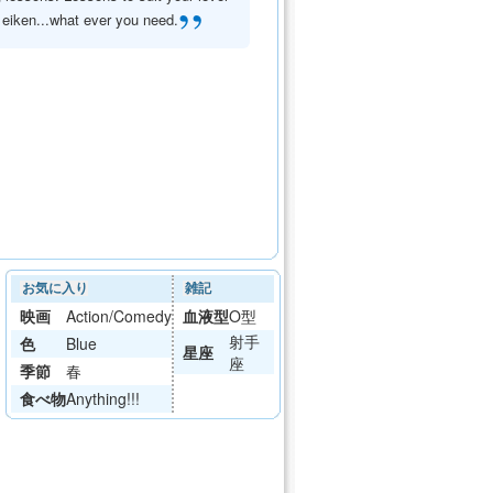
”
 eiken...what ever you need.
お気に入り
雑記
映画
Action/Comedy
血液型
O型
射手
色
Blue
星座
座
季節
春
食べ物
Anything!!!