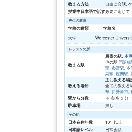
教える方法
自由に会話, ゲ
授業中日本語で話す
必要に応じて
先生の教育
学校の種類
学校名
大学
Worcester Universit
レッスンの所
最寄の駅:
本
他の駅
門沢橋
教える駅
駅
,
秦野駅
,
本
泉駅
,
座間駅
,
主に教える場所
教える場所
全ての教える
県, 伊勢原市
,
駅から分数
徒歩 5 分
directions_walk
dir
駐車場
無し
その他
日本在住年数
10年以上
日本語レベル
日常会話