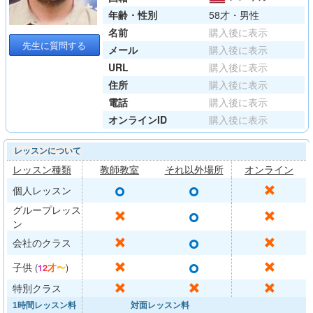
年齢・性別
58才・男性
名前
購入後に表示
先生に質問する
メール
購入後に表示
URL
購入後に表示
住所
購入後に表示
電話
購入後に表示
オンラインID
購入後に表示
レッスンについて
レッスン種類
教師教室
それ以外場所
オンライン
○
○
✕
個人レッスン
グループレッス
○
✕
✕
ン
○
✕
✕
会社のクラス
○
✕
✕
子供
(
12才〜
)
✕
✕
✕
特別クラス
1時間レッスン料
対面レッスン料