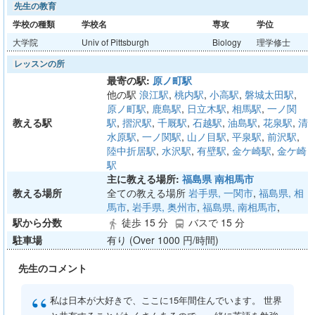
先生の教育
学校の種類
学校名
専攻
学位
大学院
Univ of Pittsburgh
Biology
理学修士
レッスンの所
最寄の駅:
原ノ町駅
他の駅
浪江駅
,
桃内駅
,
小高駅
,
磐城太田駅
,
原ノ町駅
,
鹿島駅
,
日立木駅
,
相馬駅
,
一ノ関
教える駅
駅
,
摺沢駅
,
千厩駅
,
石越駅
,
油島駅
,
花泉駅
,
清
水原駅
,
一ノ関駅
,
山ノ目駅
,
平泉駅
,
前沢駅
,
陸中折居駅
,
水沢駅
,
有壁駅
,
金ケ崎駅
,
金ケ崎
駅
主に教える場所:
福島県 南相馬市
教える場所
全ての教える場所
岩手県, 一関市
,
福島県, 相
馬市
,
岩手県, 奥州市
,
福島県, 南相馬市
,
駅から分数
徒歩 15 分
バスで 15 分
directions_walk
directions_bus
駐車場
有り (Over 1000 円/時間)
先生のコメント
“
私は日本が大好きで、ここに15年間住んでいます。 世界