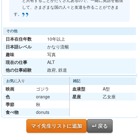
と共有することがたくさんあるので、一緒に英語を勉強
して、さまざまな国の人々と友達を作ることができま
”
す。
その他
日本在住年数
10年以上
日本語レベル
かなり流暢
趣味
写真
現在の仕事
ALT
他の仕事経験
政府, 鉄道
お気に入り
雑記
映画
ゴジラ
血液型
A型
色
orange
星座
乙女座
季節
秋
食べ物
donuts
マイ先生リストに追加
↵ 戻る