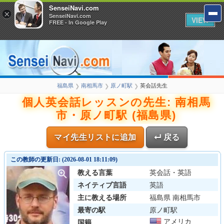
SenseiNavi.com
×
SenseiNavi.com
VIEW
FREE - In Google Play
福島県
南相馬市
原ノ町駅
英会話先生
❯
❯
❯
個人英会話レッスンの先生: 南相馬
市・原ノ町駅 (福島県)
マイ先生リストに追加
↵ 戻る
この教師の更新日: (2026-08-01 18:11:09)
教える言葉
英会話・英語
ネイティブ言語
英語
主に教える場所
福島県 南相馬市
最寄の駅
原ノ町駅
アメリカ
国籍