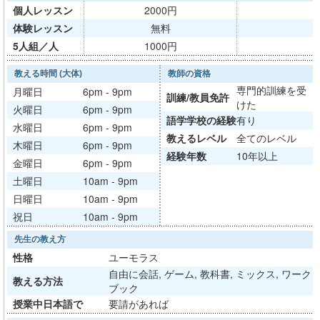
個人レッスン
2000円
体験レッスン
無料
5人組／人
1000円
教える時間 (大体)
教師の資格
専門的訓練を受
月曜日
6pm - 9pm
訓練/
教員免許
けた
火曜日
6pm - 9pm
語学学校
の経験
有り
水曜日
6pm - 9pm
教える
レベル
全てのレベル
木曜日
6pm - 9pm
経験年数
10年以上
金曜日
6pm - 9pm
土曜日
10am - 9pm
日曜日
10am - 9pm
祝日
10am - 9pm
先生の教え方
性格
ユーモラス
自由に会話, ゲーム, 教科書, ミックス, ワーク
教える方法
ブック
授業中日本語で
要請があれば