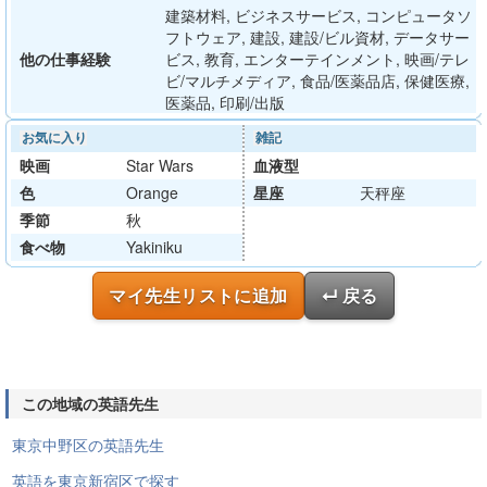
建築材料, ビジネスサービス, コンピュータソ
フトウェア, 建設, 建設/ビル資材, データサー
他の仕事経験
ビス, 教育, エンターテインメント, 映画/テレ
ビ/マルチメディア, 食品/医薬品店, 保健医療,
医薬品, 印刷/出版
お気に入り
雑記
映画
Star Wars
血液型
色
Orange
星座
天秤座
季節
秋
食べ物
Yakiniku
マイ先生リストに追加
↵ 戻る
この地域の英語先生
東京中野区の英語先生
英語を東京新宿区で探す