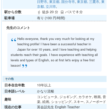
日野市
,
東京都, 国分寺市
,
東京都, 三鷹市
,
東
京都, 立川市
,
駅から分数
徒歩 20 分
バスで 8 分
directions_walk
directions_bus
駐車場
有り (100 円/時間)
先生のコメント
“
Hello everyone, thank you very much for looking at my
teaching profile! I have been a successful teacher in
Japan for over 10 years, and I love teaching and helping
students reach their goals. I have experience with teaching all
levels and types of English, so at first let's enjoy a free first
”
lesson!
その他
日本在住年数
10年以上
日本語レベル
かなり流暢
コンピュータ, ジョギング, カラオケ, 映画, 音
趣味
楽, 絵画, ショッピング, スキー, スノーボード
現在の仕事
英会話先生 English Teacher