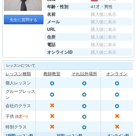
年齢・性別
41才・男性
名前
購入後に表示
先生に質問する
メール
購入後に表示
URL
購入後に表示
住所
購入後に表示
電話
購入後に表示
オンラインID
購入後に表示
レッスンについて
レッスン種類
教師教室
それ以外場所
オンライン
○
○
○
個人レッスン
グループレッス
○
○
○
ン
○
○
✕
会社のクラス
○
✕
✕
子供
(
5才〜
)
○
✕
✕
特別クラス
1時間レッスン料
対面レッスン料
オンライン料