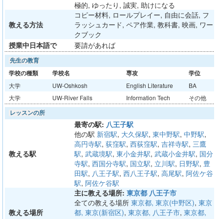
極的, ゆったり, 誠実, 助けになる
コピー材料, ロールプレイー, 自由に会話, フ
教える方法
ラッシュカード, ペア作業, 教科書, 映画, ワー
クブック
授業中日本語で
要請があれば
先生の教育
学校の種類
学校名
専攻
学位
大学
UW-Oshkosh
English Literature
BA
大学
UW-River Falls
Information Tech
その他
レッスンの所
最寄の駅:
八王子駅
他の駅
新宿駅
,
大久保駅
,
東中野駅
,
中野駅
,
高円寺駅
,
荻窪駅
,
西荻窪駅
,
吉祥寺駅
,
三鷹
教える駅
駅
,
武蔵境駅
,
東小金井駅
,
武蔵小金井駅
,
国分
寺駅
,
西国分寺駅
,
国立駅
,
立川駅
,
日野駅
,
豊
田駅
,
八王子駅
,
西八王子駅
,
高尾駅
,
阿佐ケ谷
駅
,
阿佐ケ谷駅
主に教える場所:
東京都 八王子市
全ての教える場所
東京都, 東京(中野区)
,
東京
教える場所
都, 東京(新宿区)
,
東京都, 八王子市
,
東京都,