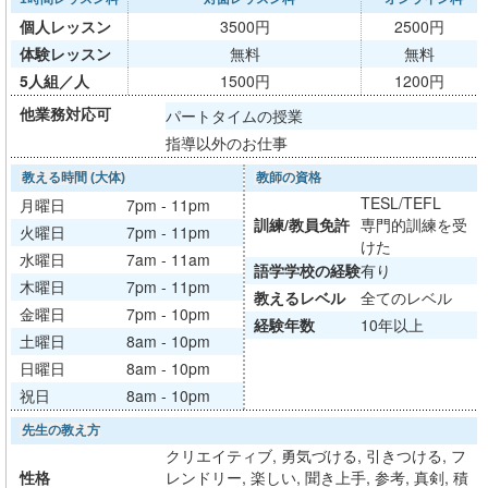
個人レッスン
3500円
2500円
体験レッスン
無料
無料
5人組／人
1500円
1200円
他業務対応可
パートタイムの授業
指導以外のお仕事
教える時間 (大体)
教師の資格
TESL/TEFL
月曜日
7pm - 11pm
訓練/
教員免許
専門的訓練を受
火曜日
7pm - 11pm
けた
水曜日
7am - 11am
語学学校
の経験
有り
木曜日
7pm - 11pm
教える
レベル
全てのレベル
金曜日
7pm - 10pm
経験年数
10年以上
土曜日
8am - 10pm
日曜日
8am - 10pm
祝日
8am - 10pm
先生の教え方
クリエイティブ, 勇気づける, 引きつける, フ
性格
レンドリー, 楽しい, 聞き上手, 参考, 真剣, 積