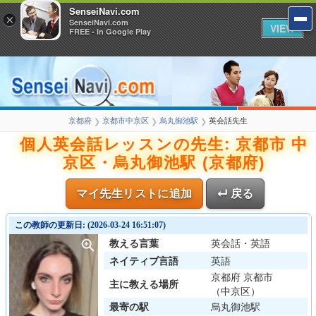
SenseiNavi.com
×
SenseiNavi.com
VIEW
FREE - In Google Play
京都府
京都市中京区
烏丸御池駅
英会話先生
❯
❯
❯
個人英会話レッスンの先生: 京都市 中
京区・烏丸御池駅 (京都府)
マイ先生リストに追加
↵ 戻る
この教師の更新日: (2026-03-24 16:51:07)
教える言葉
英会話・英語
ネイティブ言語
英語
京都府 京都市
主に教える場所
（中京区）
最寄の駅
烏丸御池駅