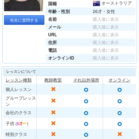
オーストラリア
国籍
年齢・性別
26才・女性
名前
購入後に表示
先生に質問する
メール
購入後に表示
URL
購入後に表示
住所
購入後に表示
電話
購入後に表示
オンラインID
購入後に表示
レッスンについて
レッスン種類
教師教室
それ以外場所
オンライン
○
○
✕
個人レッスン
グループレッス
○
○
✕
ン
○
○
✕
会社のクラス
○
○
✕
子供
(
5才〜
)
○
✕
✕
特別クラス