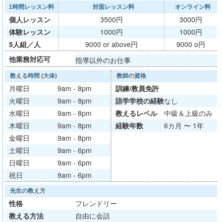
1時間レッスン料
対面レッスン料
オンライン料
個人レッスン
3500円
3000円
体験レッスン
1000円
1000円
5人組／人
9000 or above円
9000 o円
他業務対応可
指導以外のお仕事
教える時間 (大体)
教師の資格
月曜日
9am - 8pm
訓練/
教員免許
火曜日
9am - 8pm
語学学校
の経験
なし
水曜日
9am - 8pm
教える
レベル
中級＆上級のみ
木曜日
9am - 8pm
経験年数
6カ月 〜 1年
金曜日
9am - 8pm
土曜日
9am - 6pm
日曜日
9am - 6pm
祝日
9am - 6pm
先生の教え方
性格
フレンドリー
教える方法
自由に会話