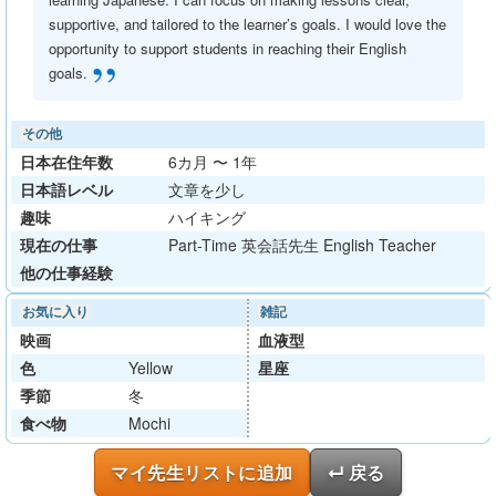
supportive, and tailored to the learner’s goals. I would love the
opportunity to support students in reaching their English
”
goals.
その他
日本在住年数
6カ月 〜 1年
日本語レベル
文章を少し
趣味
ハイキング
現在の仕事
Part-Time 英会話先生 English Teacher
他の仕事経験
お気に入り
雑記
映画
血液型
色
Yellow
星座
季節
冬
食べ物
Mochi
マイ先生リストに追加
↵ 戻る