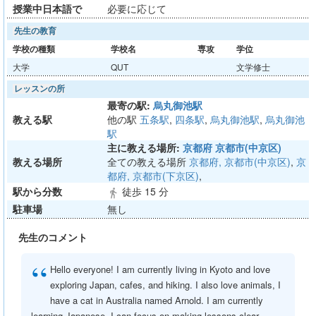
授業中日本語で
必要に応じて
先生の教育
学校の種類
学校名
専攻
学位
大学
QUT
文学修士
レッスンの所
最寄の駅:
烏丸御池駅
教える駅
他の駅
五条駅
,
四条駅
,
烏丸御池駅
,
烏丸御池
駅
主に教える場所:
京都府 京都市(中京区)
教える場所
全ての教える場所
京都府, 京都市(中京区)
,
京
都府, 京都市(下京区)
,
駅から分数
徒歩 15 分
directions_walk
駐車場
無し
先生のコメント
“
Hello everyone! I am currently living in Kyoto and love
exploring Japan, cafes, and hiking. I also love animals, I
have a cat in Australia named Arnold. I am currently
learning Japanese. I can focus on making lessons clear,