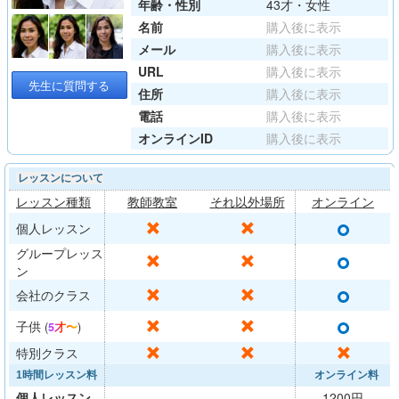
年齢・性別
43才・女性
名前
購入後に表示
メール
購入後に表示
URL
購入後に表示
先生に質問する
住所
購入後に表示
電話
購入後に表示
オンラインID
購入後に表示
レッスンについて
レッスン種類
教師教室
それ以外場所
オンライン
○
✕
✕
個人レッスン
グループレッス
○
✕
✕
ン
○
✕
✕
会社のクラス
○
✕
✕
子供
(
5才〜
)
✕
✕
✕
特別クラス
1時間レッスン料
オンライン料
個人レッスン
1200円