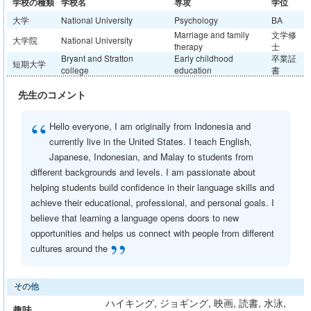
学校の種類
学校名
専攻
学位
大学
National University
Psychology
BA
Marriage and family
文学修
大学院
National University
therapy
士
Bryant and Stratton
Early childhood
卒業証
短期大学
college
education
書
先生のコメント
“
Hello everyone, I am originally from Indonesia and
currently live in the United States. I teach English,
Japanese, Indonesian, and Malay to students from
different backgrounds and levels. I am passionate about
helping students build confidence in their language skills and
achieve their educational, professional, and personal goals. I
believe that learning a language opens doors to new
opportunities and helps us connect with people from different
”
cultures around the
その他
ハイキング, ジョギング, 映画, 読書, 水泳,
趣味