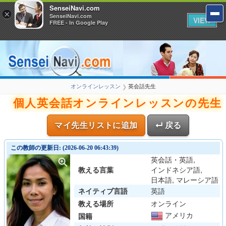
SenseiNavi.com
×
SenseiNavi.com
VIEW
FREE - In Google Play
オンラインレッスン
英会話先生
❯
個人英会話オンラインレッスンの先生
マイ先生リストに追加
↵ 戻る
この教師の更新日: (2026-06-20 06:43:39)
英会話・英語,
教える言葉
インドネシア語,
日本語, マレーシア語
ネイティブ言語
英語
教える場所
オンライン
アメリカ
国籍