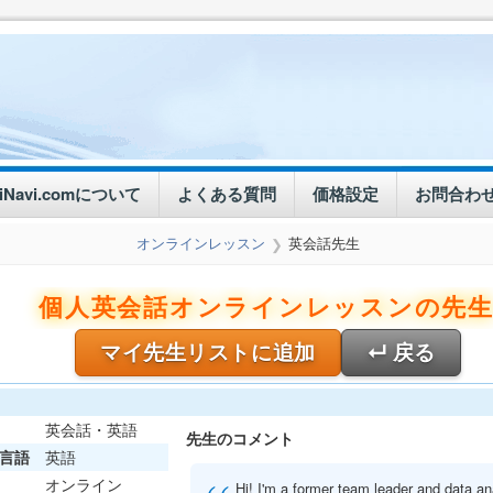
eiNavi.comについて
よくある質問
価格設定
お問合わ
オンラインレッスン
英会話先生
❯
個人英会話オンラインレッスンの先
マイ先生リストに追加
↵ 戻る
英会話・英語
先生のコメント
言語
英語
オンライン
Hi! I'm a former team leader and data a