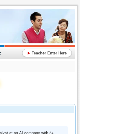
せ
Teacher Enter Here
▶
生
nalyst at an AI company with 5+