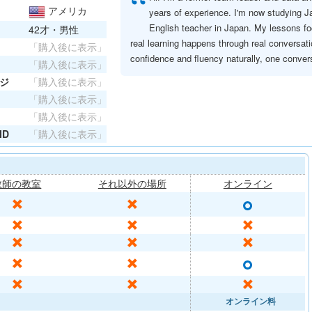
“
アメリカ
years of experience. I'm now studying Ja
English teacher in Japan. My lessons fo
42才・男性
real learning happens through real conversati
「購入後に表示」
confidence and fluency naturally, one convers
「購入後に表示」
ジ
「購入後に表示」
「購入後に表示」
「購入後に表示」
ID
「購入後に表示」
教師の教室
それ以外の場所
オンライン
○
✕
✕
✕
✕
✕
✕
✕
✕
○
✕
✕
✕
✕
✕
オンライン料