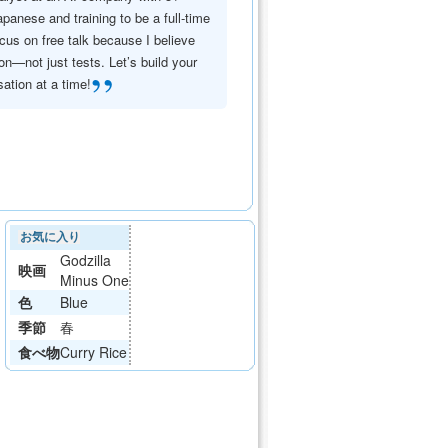
panese and training to be a full-time
cus on free talk because I believe
on—not just tests. Let’s build your
”
ation at a time!
お気に入り
Godzilla
映画
Minus One
色
Blue
季節
春
食べ物
Curry Rice