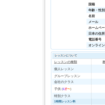
国籍
年齢・性別
名前
メール
ホームペー
日本の住所
電話番号
オンライン
レッスンについて
レッスンの種類
個人レッスン
グループレッスン
会社のクラス
子供
(
5才〜
)
特別クラス
1時間レッスン料