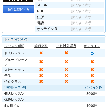
メール
購入後に表示
先生に質問する
URL
購入後に表示
住所
購入後に表示
電話
購入後に表示
オンラインID
購入後に表示
レッスンについて
レッスン種類
教師教室
それ以外場所
オンライン
○
✕
✕
個人レッスン
グループレッス
✕
✕
✕
ン
✕
✕
✕
会社のクラス
✕
✕
✕
子供
✕
✕
✕
特別クラス
1時間レッスン料
オンライン料
個人レッスン
3000円
体験レッスン
5人組／人
1000円