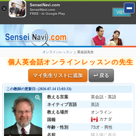
SenseiNavi.com
×
SenseiNavi.com
VIEW
FREE - In Google Play
オンラインレッスン
英会話先生
❯
個人英会話オンラインレッスンの先生
マイ先生リストに追加
↵ 戻る
この教師の更新日: (2026-07-14 15:03:33)
教える言葉
英会話・英語
ネイティブ言語
英語
教える場所
オンライン
カナダ
国籍
年齢・性別
73才・男性
名前
購入後に表示