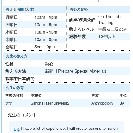
教える時間 (大体)
教師の資格
On The Job
月曜日
10am - 9pm
訓練/
教員免許
Training
火曜日
10am - 9pm
教える
レベル
中級＆上級のみ
水曜日
10am - 9pm
経験年数
10年以上
木曜日
10am - 9pm
金曜日
5pm - 9pm
先生の教え方
性格
熱心
教える方法
新聞, I Prepare Special Materials
授業中日本語で
先生の教育
学校の種類
学校名
専攻
学位
大学
Simon Fraser University
Anthropology
BA
先生のコメント
“
I have a lot of experience. I will create lessons to match