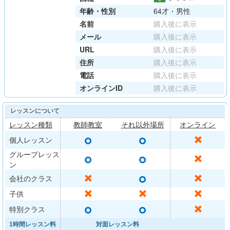
年齢・性別
64才・男性
名前
購入後に表示
メール
購入後に表示
URL
購入後に表示
住所
購入後に表示
電話
購入後に表示
オンラインID
購入後に表示
レッスンについて
レッスン種類
教師教室
それ以外場所
オンライン
○
○
✕
個人レッスン
グループレッス
○
○
✕
ン
○
✕
✕
会社のクラス
✕
✕
✕
子供
○
○
✕
特別クラス
1時間レッスン料
対面レッスン料