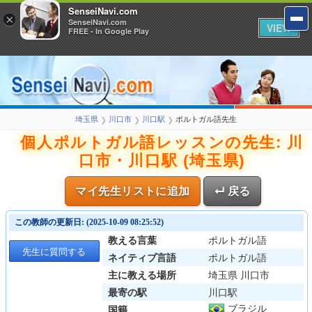
SenseiNavi.com
×
SenseiNavi.com
VIEW
FREE - In Google Play
埼玉県
川口市
川口駅
ポルトガル語先生
❯
❯
❯
個人ポルトガル語レッスンの先生: 川
口市・川口駅 (埼玉県)
マイ先生リストに追加
↵ 戻る
この教師の更新日: (2025-10-09 08:25:52)
教える言葉
ポルトガル語
先生に質問する
ネイティブ言語
ポルトガル語
主に教える場所
埼玉県 川口市
最寄の駅
川口駅
ブラジル
国籍