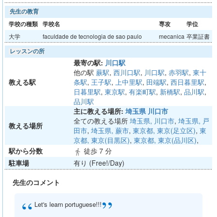
先生の教育
学校の種類
学校名
専攻
学位
大学
faculdade de tecnologia de sao paulo
mecanica
卒業証書
レッスンの所
最寄の駅:
川口駅
他の駅
蕨駅
,
西川口駅
,
川口駅
,
赤羽駅
,
東十
教える駅
条駅
,
王子駅
,
上中里駅
,
田端駅
,
西日暮里駅
,
日暮里駅
,
東京駅
,
有楽町駅
,
新橋駅
,
品川駅
,
品川駅
主に教える場所:
埼玉県 川口市
全ての教える場所
埼玉県, 川口市
,
埼玉県, 戸
教える場所
田市
,
埼玉県, 蕨市
,
東京都, 東京(足立区)
,
東
京都, 東京(目黒区)
,
東京都, 東京(品川区)
,
駅から分数
徒歩 7 分
directions_walk
駐車場
有り (Free!/Day)
先生のコメント
”
“
Let's learn portuguese!!!