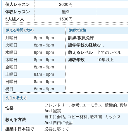
個人レッスン
2000円
体験レッスン
無料
5人組／人
1500円
教える時間 (大体)
教師の資格
月曜日
8pm - 9pm
訓練/
教員免許
火曜日
8pm - 9pm
語学学校
の経験
なし
水曜日
8pm - 9pm
教える
レベル
全てのレベル
木曜日
8pm - 9pm
経験年数
10年以上
金曜日
8pm - 9pm
土曜日
8am - 9pm
日曜日
8am - 9pm
祝日
8am - 9pm
先生の教え方
フレンドリー, 参考, ユーモラス, 積極的, 真剣
性格
And 誠実.
自由に会話, コピー材料, 教科書, ミックス
教える方法
And 自由に会話.
授業中日本語で
必要に応じて