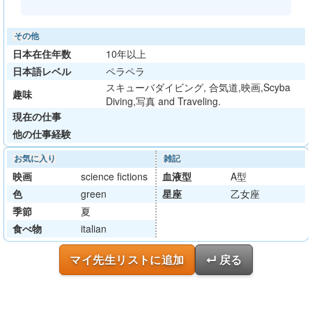
その他
日本在住年数
10年以上
日本語レベル
ペラペラ
スキューバダイビング, 合気道,映画,Scyba
趣味
Diving,写真 and Traveling.
現在の仕事
他の仕事経験
お気に入り
雑記
映画
science fictions
血液型
A型
色
green
星座
乙女座
季節
夏
食べ物
italian
マイ先生リストに追加
↵ 戻る