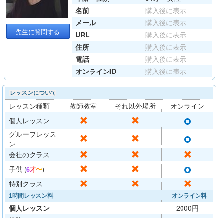
名前
購入後に表示
メール
購入後に表示
先生に質問する
URL
購入後に表示
住所
購入後に表示
電話
購入後に表示
オンラインID
購入後に表示
レッスンについて
レッスン種類
教師教室
それ以外場所
オンライン
○
✕
✕
個人レッスン
グループレッス
○
✕
✕
ン
✕
✕
✕
会社のクラス
○
✕
✕
子供
(
6才〜
)
✕
✕
✕
特別クラス
1時間レッスン料
オンライン料
個人レッスン
2000円