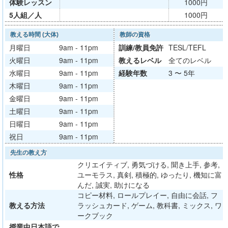
体験レッスン
1000円
5人組／人
1000円
教える時間 (大体)
教師の資格
月曜日
9am - 11pm
訓練/
教員免許
TESL/TEFL
火曜日
9am - 11pm
教える
レベル
全てのレベル
水曜日
9am - 11pm
経験年数
3 〜 5年
木曜日
9am - 11pm
金曜日
9am - 11pm
土曜日
9am - 11pm
日曜日
9am - 11pm
祝日
9am - 11pm
先生の教え方
クリエイティブ, 勇気づける, 聞き上手, 参考,
性格
ユーモラス, 真剣, 積極的, ゆったり, 機知に富
んだ, 誠実, 助けになる
コピー材料, ロールプレイー, 自由に会話, フ
教える方法
ラッシュカード, ゲーム, 教科書, ミックス, ワ
ークブック
授業中日本語で