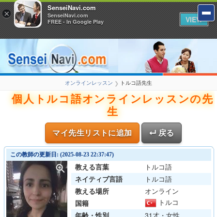
SenseiNavi.com
×
SenseiNavi.com
VIEW
FREE - In Google Play
オンラインレッスン
トルコ語先生
❯
個人トルコ語オンラインレッスンの先
生
マイ先生リストに追加
↵ 戻る
この教師の更新日: (2025-08-23 22:37:47)
教える言葉
トルコ語
ネイティブ言語
トルコ語
教える場所
オンライン
トルコ
国籍
年齢・性別
31才・女性