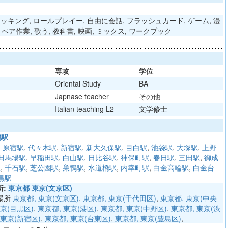
ッキング, ロールプレイー, 自由に会話, フラッシュカード, ゲーム, 漫
聞, ペア作業, 歌う, 教科書, 映画, ミックス, ワークブック
専攻
学位
Oriental Study
BA
Japnase teacher
その他
Italian teaching L2
文学修士
鴨駅
,
原宿駅
,
代々木駅
,
新宿駅
,
新大久保駅
,
目白駅
,
池袋駅
,
大塚駅
,
上野
田馬場駅
,
早稲田駅
,
白山駅
,
日比谷駅
,
神保町駅
,
春日駅
,
三田駅
,
御成
駅
,
千石駅
,
芝公園駅
,
巣鴨駅
,
水道橋駅
,
内幸町駅
,
白金高輪駅
,
白金台
黒駅
:
東京都 東京(文京区)
場所
東京都, 東京(文京区)
,
東京都, 東京(千代田区)
,
東京都, 東京(中央
東京(目黒区)
,
東京都, 東京(港区)
,
東京都, 東京(中野区)
,
東京都, 東京(渋
 東京(新宿区)
,
東京都, 東京(台東区)
,
東京都, 東京(豊島区)
,