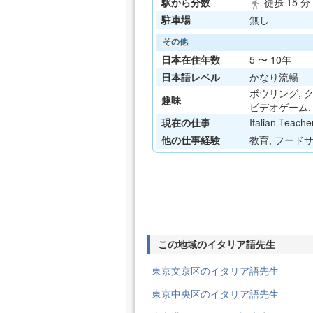
駅から分数
徒歩 15 
directions_walk
駐車場
無し
その他
日本在住年数
5 〜 10年
日本語レベル
かなり流暢
ボウリング, クッ
趣味
ビデオゲーム, c
現在の仕事
Italian Teache
他の仕事経験
教育, フードサービ
この地域のイタリア語先生
東京文京区のイタリア語先生
東京中央区のイタリア語先生