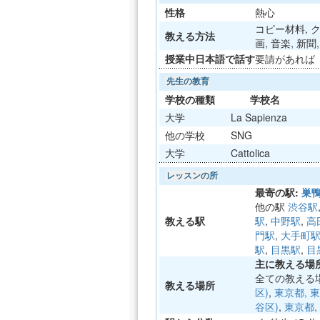
性格
熱心
コピー材料, ク
教える方法
画, 音楽, 新
授業中日本語で話す
要請があれば
先生の教育
学校の種類
学校名
大学
La Sapienza
他の学校
SNG
大学
Cattolica
レッスンの所
最寄の駅:
巣
他の駅
渋谷駅
教える駅
駅
,
中野駅
,
高
門駅
,
大手町
駅
,
目黒駅
,
目
主に教える場所
全ての教える
教える場所
区)
,
東京都, 
谷区)
,
東京都,