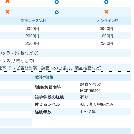
○
○
✕
○
✕
✕
対面レッスン料
オンライン料
3000円
3000円
2000円
1200円
2500円
2500円
クラス(学校などで)
ラス(学校などで)
仕事(テレビ番組出演、調査へのご協力、製品検査など)
教師の資格
教育の専攻
訓練/
教員免許
Montessori
語学学校
の経験
有り
教える
レベル
初心者＆中級のみ
経験年数
1 〜 3年