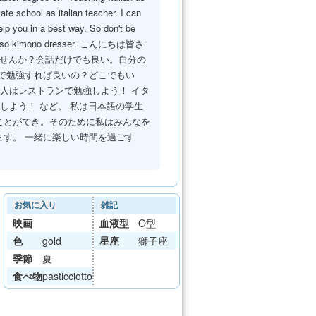
ate school as italian teacher. I can
elp you in a best way. So don't be
am also kimono dresser. こんにちは皆さ
みませんか？会話だけでも良い。自分の
で勉強すれば良いの？どこでもい
な人はレストランで勉強しよう！ イタ
しよう！ など。 私は日本語の学生
ことができ。そのために私はみんなを
す。 一緒に楽しい時間を過ごす
お気に入り
雑記
映画
血液型
O型
色
gold
星座
獅子座
季節
夏
食べ物
pasticciotto