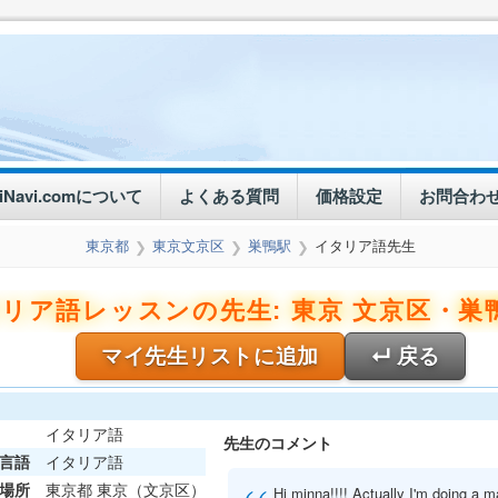
eiNavi.comについて
よくある質問
価格設定
お問合わ
東京都
東京文京区
巣鴨駅
イタリア語先生
❯
❯
❯
リア語レッスンの先生: 東京 文京区・巣鴨
マイ先生リストに追加
↵ 戻る
イタリア語
先生のコメント
言語
イタリア語
場所
東京都 東京（文京区）
Hi minna!!!! Actually I'm doing a m