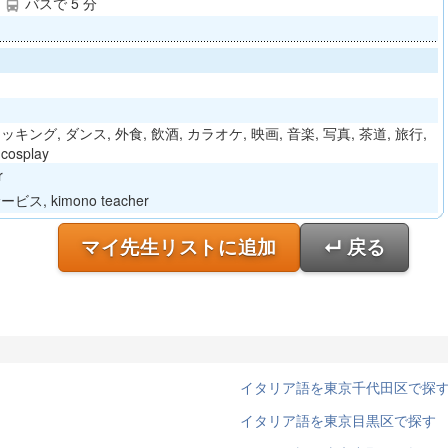
分
バスで 5 分
directions_bus
キング, ダンス, 外食, 飲酒, カラオケ, 映画, 音楽, 写真, 茶道, 旅行,
osplay
r
ス, kimono teacher
マイ先生リストに追加
↵ 戻る
イタリア語を東京千代田区で探
イタリア語を東京目黒区で探す