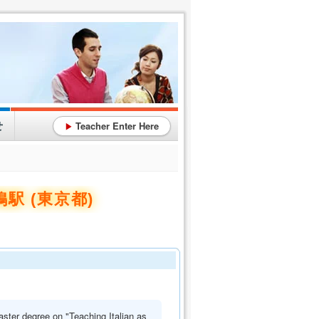
せ
Teacher Enter Here
▶
駅 (東京都)
aster degree on "Teaching Italian as