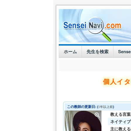
ホーム
先生を検索
Sens
個人イタ
この教師の更新日: (
)
1年以上前
教える言葉
ネイティブ
主に教える