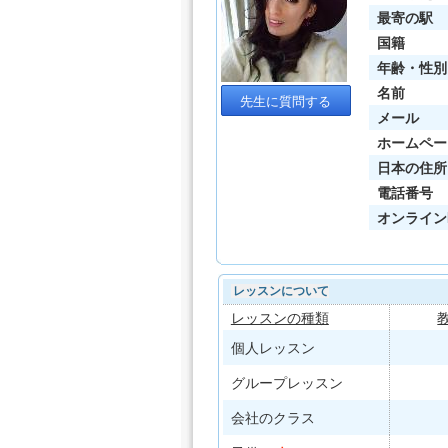
最寄の駅
国籍
年齢・性別
名前
先生に質問する
メール
ホームペー
日本の住所
電話番号
オンライン
レッスンについて
レッスンの種類
個人レッスン
グループレッスン
会社のクラス