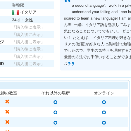
“
巣鴨駅
a second language".I work in a priv
イタリア
understand your felling and i can h
scared to learn a new language! I 
34才・女性
ん!!!! 一緒にイタリア語を勉強して
「購入後に表示」
気になることについてでもいい。 どこ
「購入後に表示」
い！ たとえば、 イタリア料理が好き
ジ
「購入後に表示」
リアの(絵画)が好きな人は美術館で勉強
「購入後に表示」
でしたので、学生の気持ちを理解する
「購入後に表示」
最善の方法でお手伝いすることができま
”
よ
ID
「購入後に表示」
教師の教室
それ以外の場所
オンライン
○
○
✕
○
○
✕
○
○
✕