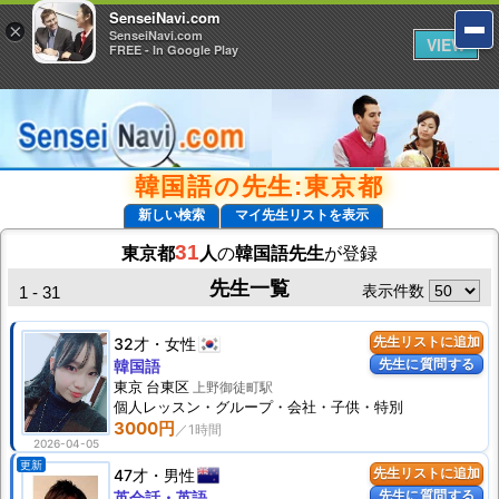
SenseiNavi.com
SenseiNavi.com
×
×
SenseiNavi.com
SenseiNavi.com
VIEW
VIEW
FREE - In Google Play
FREE - In Google Play
韓国語の先生:東京都
新しい検索
マイ先生リストを表示
31
東京都
人
の
韓国語先生
が登録
先生一覧
表示件数
1 - 31
32才
女性
先生リストに追加
先生に質問する
韓国語
東京 台東区
上野御徒町駅
個人
レッスン
・グループ・会社・子供・特別
3000円
2026-04-05
更新
47才
男性
先生リストに追加
先生に質問する
英会話・英語