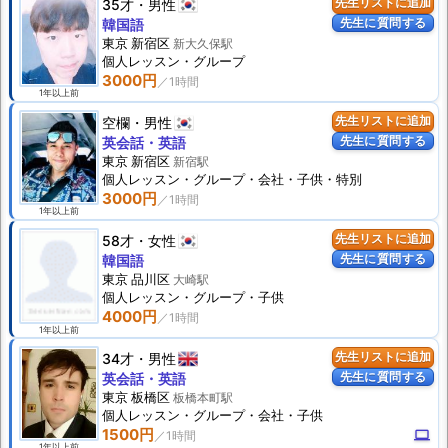
35才
男性
先生リストに追加
先生に質問する
韓国語
東京 新宿区
新大久保駅
個人
レッスン
・グループ
3000円
1年以上前
空欄
男性
先生リストに追加
先生に質問する
英会話・英語
東京 新宿区
新宿駅
個人
レッスン
・グループ・会社・子供・特別
3000円
1年以上前
58才
女性
先生リストに追加
先生に質問する
韓国語
東京 品川区
大崎駅
個人
レッスン
・グループ・子供
4000円
1年以上前
34才
男性
先生リストに追加
先生に質問する
英会話・英語
東京 板橋区
板橋本町駅
個人
レッスン
・グループ・会社・子供
1500円
computer
1年以上前