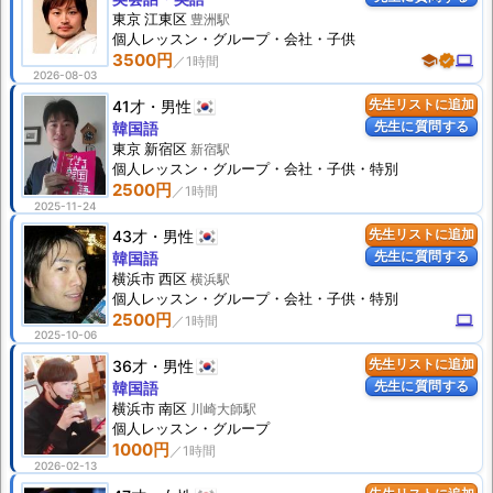
東京 江東区
豊洲駅
個人
レッスン
・グループ・会社・子供
3500円
school
verified
computer
2026-08-03
41才
男性
先生リストに追加
先生に質問する
韓国語
東京 新宿区
新宿駅
個人
レッスン
・グループ・会社・子供・特別
2500円
2025-11-24
43才
男性
先生リストに追加
先生に質問する
韓国語
横浜市 西区
横浜駅
個人
レッスン
・グループ・会社・子供・特別
2500円
computer
2025-10-06
36才
男性
先生リストに追加
先生に質問する
韓国語
横浜市 南区
川崎大師駅
個人
レッスン
・グループ
1000円
2026-02-13