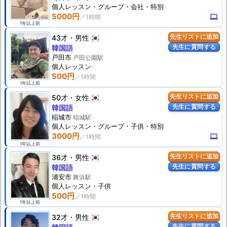
個人
レッスン
・グループ・会社・特別
5000円
computer
1年以上前
43才
男性
先生リストに追加
先生に質問する
韓国語
戸田市
戸田公園駅
個人
レッスン
500円
1年以上前
50才
女性
先生リストに追加
先生に質問する
韓国語
稲城市
稲城駅
個人
レッスン
・グループ・子供・特別
3000円
computer
1年以上前
36才
男性
先生リストに追加
先生に質問する
韓国語
浦安市
舞浜駅
個人
レッスン
・子供
500円
1年以上前
32才
男性
先生リストに追加
先生に質問する