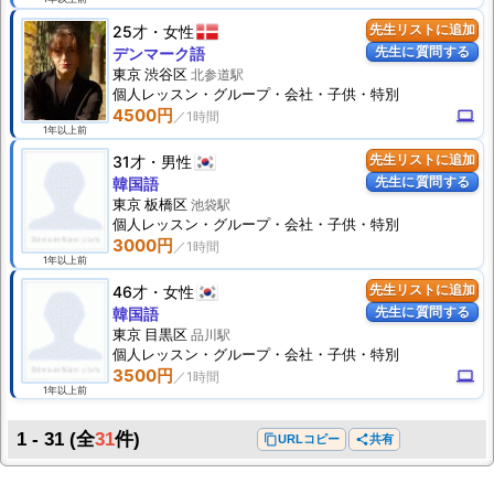
25才
女性
先生リストに追加
先生に質問する
デンマーク語
東京 渋谷区
北参道駅
個人
レッスン
・グループ・会社・子供・特別
4500円
computer
1年以上前
31才
男性
先生リストに追加
先生に質問する
韓国語
東京 板橋区
池袋駅
個人
レッスン
・グループ・会社・子供・特別
3000円
1年以上前
46才
女性
先生リストに追加
先生に質問する
韓国語
東京 目黒区
品川駅
個人
レッスン
・グループ・会社・子供・特別
3500円
computer
1年以上前
1 - 31
(全
31
件)
content_copy
URLコピー
share
共有