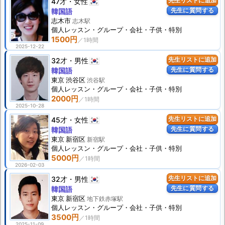
47才
女性
先生リストに追加
先生に質問する
韓国語
志木市
志木駅
個人
レッスン
・グループ・会社・子供・特別
1500円
2025-12-22
32才
男性
先生リストに追加
先生に質問する
韓国語
東京 渋谷区
渋谷駅
個人
レッスン
・グループ・会社・子供・特別
2000円
2025-10-28
45才
女性
先生リストに追加
先生に質問する
韓国語
東京 新宿区
新宿駅
個人
レッスン
・グループ・会社・子供・特別
5000円
2026-02-03
32才
男性
先生リストに追加
先生に質問する
韓国語
東京 新宿区
地下鉄赤塚駅
個人
レッスン
・グループ・会社・子供・特別
3500円
2025-11-09