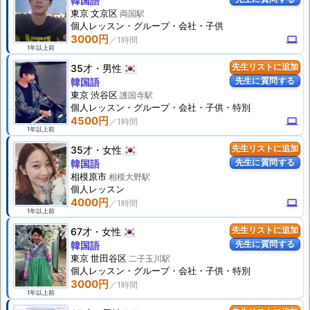
韓国語
東京 文京区
両国駅
個人
レッスン
・グループ・会社・子供
3000円
computer
1年以上前
35才
男性
先生リストに追加
先生に質問する
韓国語
東京 渋谷区
護国寺駅
個人
レッスン
・グループ・会社・子供・特別
4500円
computer
1年以上前
35才
女性
先生リストに追加
先生に質問する
韓国語
相模原市
相模大野駅
個人
レッスン
4000円
computer
1年以上前
67才
女性
先生リストに追加
先生に質問する
韓国語
東京 世田谷区
二子玉川駅
個人
レッスン
・グループ・会社・子供・特別
3000円
1年以上前