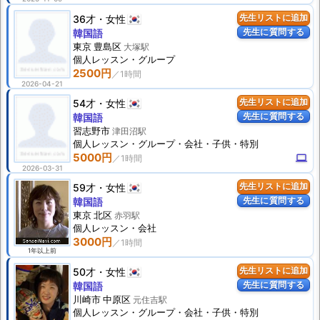
36才
女性
先生リストに追加
先生に質問する
韓国語
東京 豊島区
大塚駅
個人
レッスン
・グループ
2500円
2026-04-21
54才
女性
先生リストに追加
先生に質問する
韓国語
習志野市
津田沼駅
個人
レッスン
・グループ・会社・子供・特別
5000円
computer
2026-03-31
59才
女性
先生リストに追加
先生に質問する
韓国語
東京 北区
赤羽駅
個人
レッスン
・会社
3000円
1年以上前
50才
女性
先生リストに追加
先生に質問する
韓国語
川崎市 中原区
元住吉駅
個人
レッスン
・グループ・会社・子供・特別