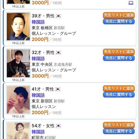
3000円
computer
1年以上前
39才
男性
先生リストに追加
先生に質問する
韓国語
東京 板橋区
新宿駅
個人
レッスン
・グループ
2000円
1年以上前
32才
男性
先生リストに追加
先生に質問する
韓国語
東京 中央区
京成曳舟駅
個人
レッスン
・グループ
3000円
1年以上前
41才
男性
先生リストに追加
先生に質問する
韓国語
東京 新宿区
新宿駅
個人
レッスン
2000円
1年以上前
54才
女性
先生リストに追加
先生に質問する
韓国語
町田市
町田駅