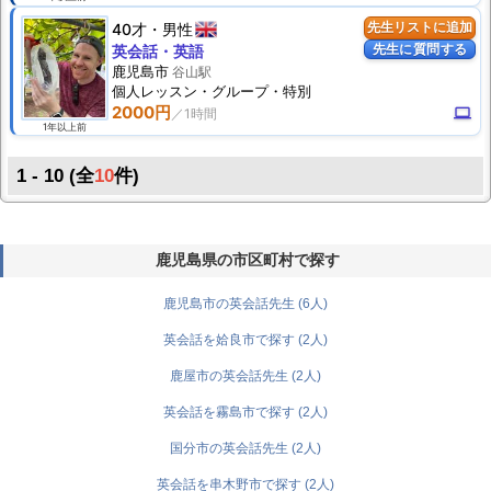
40才
男性
先生リストに追加
先生に質問する
英会話・英語
鹿児島市
谷山駅
個人
レッスン
・グループ・特別
2000円
computer
1年以上前
1 - 10 (全
10
件)
鹿児島県の市区町村で探す
鹿児島市の英会話先生 (6人)
英会話を姶良市で探す (2人)
鹿屋市の英会話先生 (2人)
英会話を霧島市で探す (2人)
国分市の英会話先生 (2人)
英会話を串木野市で探す (2人)