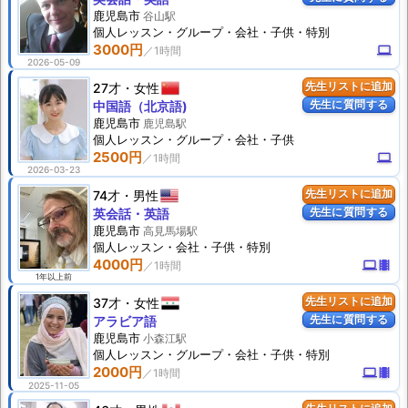
鹿児島市
谷山駅
個人
レッスン
・グループ・会社・子供・特別
3000円
computer
2026-05-09
27才
女性
先生リストに追加
先生に質問する
中国語（北京語)
鹿児島市
鹿児島駅
個人
レッスン
・グループ・会社・子供
2500円
computer
2026-03-23
74才
男性
先生リストに追加
先生に質問する
英会話・英語
鹿児島市
高見馬場駅
個人
レッスン
・会社・子供・特別
4000円
computer
theaters
1年以上前
37才
女性
先生リストに追加
先生に質問する
アラビア語
鹿児島市
小森江駅
個人
レッスン
・グループ・会社・子供・特別
2000円
computer
theaters
2025-11-05