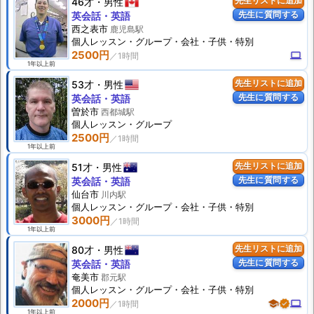
46才
男性
先生リストに追加
先生に質問する
英会話・英語
西之表市
鹿児島駅
個人
レッスン
・グループ・会社・子供・特別
2500円
computer
1年以上前
53才
男性
先生リストに追加
先生に質問する
英会話・英語
曽於市
西都城駅
個人
レッスン
・グループ
2500円
1年以上前
51才
男性
先生リストに追加
先生に質問する
英会話・英語
仙台市
川内駅
個人
レッスン
・グループ・会社・子供・特別
3000円
1年以上前
80才
男性
先生リストに追加
先生に質問する
英会話・英語
奄美市
郡元駅
個人
レッスン
・グループ・会社・子供・特別
2000円
school
verified
computer
1年以上前