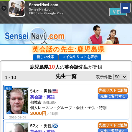
SenseiNavi.com
SenseiNavi.com
×
×
SenseiNavi.com
SenseiNavi.com
VIEW
VIEW
FREE - In Google Play
FREE - In Google Play
英会話の先生:鹿児島県
新しい検索
マイ先生リストを表示
10
鹿児島県
人
の
英会話先生
が登録
先生一覧
表示件数
1 - 10
更新
54才
男性
先生リストに追加
先生に質問する
英会話・英語
都城市
西都城駅
個人
レッスン
・グループ・会社・子供・特別
3000円
2026-08-01
52才
男性
先生リストに追加
先生に質問する
英会話・英語