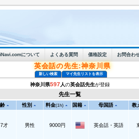
eiNavi.comについて
よくある質問
価格設定
お問合わ
英会話の先生:神奈川県
新しい検索
マイ先生リストを表示
597
神奈川県
人
の
英会話先生
が登録
先生一覧
齢
性別
料金
国籍
母国語
教
arrow_drop_up
arrow_drop_up
arrow_drop_up
arrow_drop_up
arrow_drop_up
(1h)
67才
男性
9000円
英会話・英語