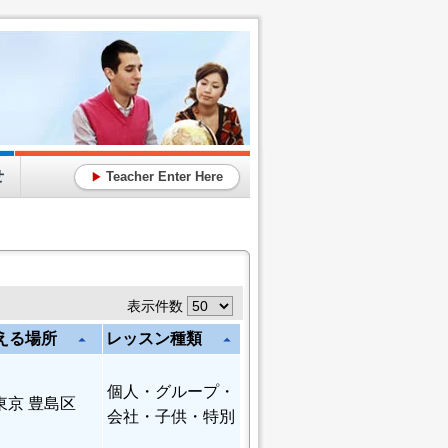
せ
Teacher Enter Here
▶
表示件数
える場所
レッスン種類
arrow_drop_up
arrow_drop_up
個人
・グループ・
東京 豊島区
会社・子供・特別