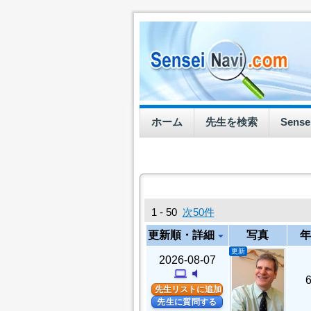
ホーム
先生を検索
Sens
1 - 50
次50件
更新順・詳細
写真
年
arrow_drop_down
更新
2026-08-07
computer
volume_mute
先生リストに追加
先生に質問する