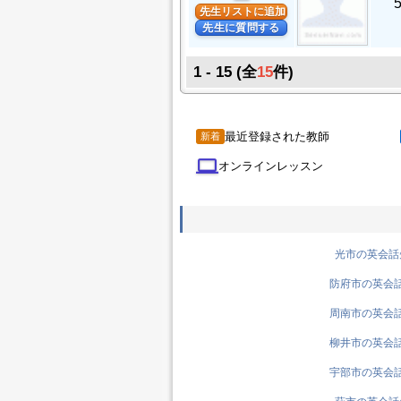
先生リストに追加
先生に質問する
1 - 15
(全
15
件)
最近登録された教師
新着
computer
オンラインレッスン
光市の英会話先
防府市の英会話先
周南市の英会話先
柳井市の英会話先
宇部市の英会話先