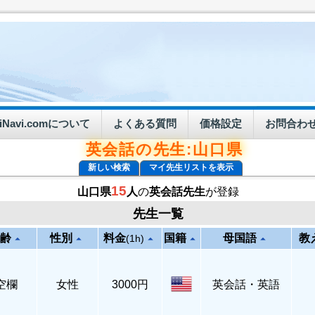
eiNavi.comについて
よくある質問
価格設定
お問合わ
英会話の先生:山口県
新しい検索
マイ先生リストを表示
15
山口県
人
の
英会話先生
が登録
先生一覧
齢
性別
料金
国籍
母国語
教
arrow_drop_up
arrow_drop_up
arrow_drop_up
arrow_drop_up
arrow_drop_up
(1h)
空欄
女性
3000円
英会話・英語