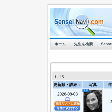
ホーム
先生を検索
Sens
1 - 15
更新順・詳細
写真
年
arrow_drop_down
更新
2026-08-08
computer
先生リストに追加
先生に質問する