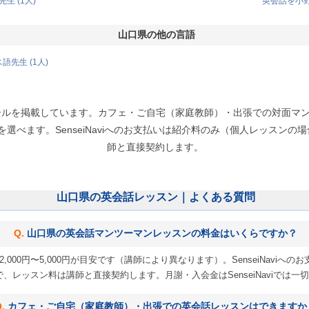
生 (1人)
英会話を小野
山口県の他の言語
先生 (1人)
ールを掲載しています。カフェ・ご自宅（家庭教師）・出張での対面マ
べます。SenseiNaviへのお支払いは紹介料のみ（個人レッスンの場合 
師と直接契約します。
山口県の英会話レッスン｜よくある質問
山口県の英会話マンツーマンレッスンの料金はいくらですか？
,000円〜5,000円が目安です（講師により異なります）。SenseiNavi
 円）で、レッスン料は講師と直接契約します。月謝・入会金はSenseiNaviでは
カフェ・ご自宅（家庭教師）・出張での英会話レッスンはできますか