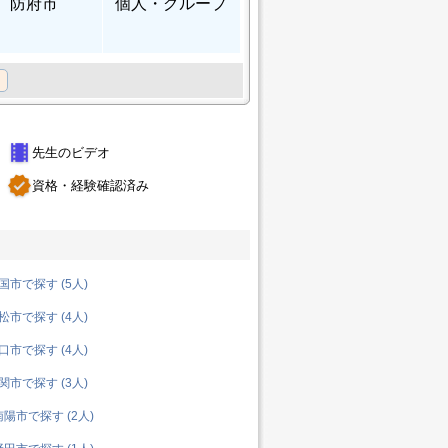
防府市
個人
・グループ
theaters
先生のビデオ
verified
資格・経験確認済み
市で探す (5人)
市で探す (4人)
市で探す (4人)
市で探す (3人)
陽市で探す (2人)