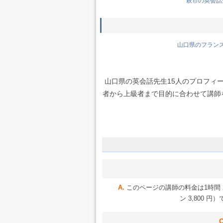
萩市の英会話先
山口県のフランス語
山口県の英会話先生15人のプロフィ
者から上級者まで目的に合わせて講師を選
このページの講師の料金は1時間 2
ン 3,800