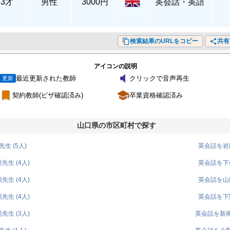
53才
男性
3000円
英会話・英語
content_copy
検索結果のURLをコピー
share
共有
アイコンの説明
volume_mute
最近更新された教師
クリックで音声再生
更新
turned_in
school
契約教師(ビザ確認済み)
卒業資格確認済み
山口県の市区町村で探す
生 (5人)
英会話を岩国
生 (4人)
英会話を下松
生 (4人)
英会話を山口
生 (4人)
英会話を下関
生 (3人)
英会話を新南