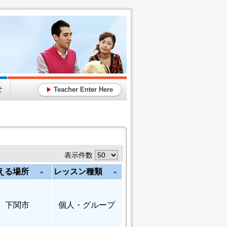
せ
Teacher Enter Here
▶
表示件数
える場所
レッスン種類
arrow_drop_up
arrow_drop_up
下関市
個人
・グループ