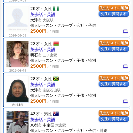
2026-07-09
29才
女性
先生リストに追加
先生に質問する
英会話・英語
大津市
大阪駅
個人
レッスン
・グループ・会社・子供
2500円
computer
2026-06-05
23才
女性
先生リストに追加
先生に質問する
英会話・英語
明石市
三ノ宮駅
個人
レッスン
・グループ・子供・特別
2500円
computer
2025-08-19
28才
女性
先生リストに追加
先生に質問する
英会話・英語
大津市
京阪石山駅
個人
レッスン
・グループ・子供・特別
2500円
computer
1年以上前
43才
男性
先生リストに追加
先生に質問する
英会話・英語
京都市 中京区
大宮駅
個人
レッスン
・グループ・会社・子供・特別