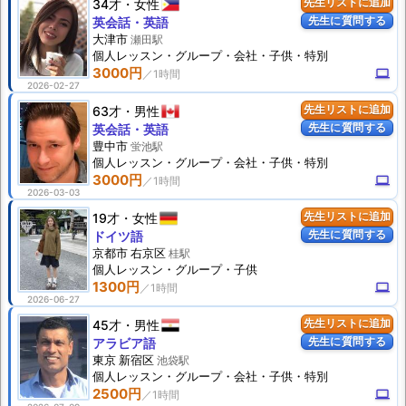
34才
女性
先生リストに追加
先生に質問する
英会話・英語
大津市
瀬田駅
個人
レッスン
・グループ・会社・子供・特別
3000円
computer
2026-02-27
63才
男性
先生リストに追加
先生に質問する
英会話・英語
豊中市
蛍池駅
個人
レッスン
・グループ・会社・子供・特別
3000円
computer
2026-03-03
19才
女性
先生リストに追加
先生に質問する
ドイツ語
京都市 右京区
桂駅
個人
レッスン
・グループ・子供
1300円
computer
2026-06-27
45才
男性
先生リストに追加
先生に質問する
アラビア語
東京 新宿区
池袋駅
個人
レッスン
・グループ・会社・子供・特別
2500円
computer