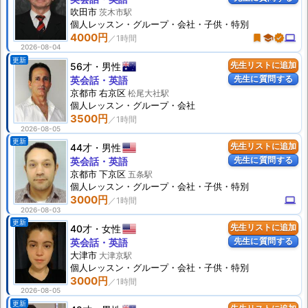
吹田市
茨木市駅
個人
レッスン
・グループ・会社・子供・特別
4000円
turned_in
school
verified
computer
2026-08-04
更新
56才
男性
先生リストに追加
先生に質問する
英会話・英語
京都市 右京区
松尾大社駅
個人
レッスン
・グループ・会社
3500円
2026-08-05
更新
44才
男性
先生リストに追加
先生に質問する
英会話・英語
京都市 下京区
五条駅
個人
レッスン
・グループ・会社・子供・特別
3000円
computer
2026-08-03
更新
40才
女性
先生リストに追加
先生に質問する
英会話・英語
大津市
大津京駅
個人
レッスン
・グループ・会社・子供・特別
3000円
2026-08-05
更新