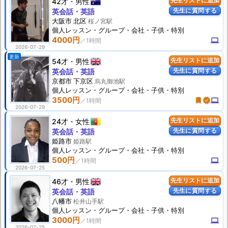
42才
男性
先生リストに追加
先生に質問する
英会話・英語
大阪市 北区
桜ノ宮駅
個人
レッスン
・グループ・会社・子供・特別
4000円
computer
2026-07-29
更新
54才
男性
先生リストに追加
先生に質問する
英会話・英語
京都市 下京区
烏丸御池駅
個人
レッスン
・グループ・会社・子供・特別
3500円
turned_in
verified
computer
2026-07-29
24才
女性
先生リストに追加
先生に質問する
英会話・英語
姫路市
姫路駅
個人
レッスン
・グループ・会社・子供・特別
500円
computer
2026-07-25
46才
男性
先生リストに追加
先生に質問する
英会話・英語
八幡市
松井山手駅
個人
レッスン
・グループ・会社・子供・特別
3000円
computer
2026-07-25