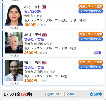
31才
女性
先生リストに追加
先生に質問する
タガログ語
豊中市
江坂駅
個人
レッスン
・グループ・会社・子供・特別
1500円
1年以上前
46才
男性
先生リストに追加
先生に質問する
英会話・英語
京都市 伏見区
伏見駅
個人
レッスン
・グループ・子供・特別
2500円
computer
theaters
1年以上前
75才
男性
先生リストに追加
先生に質問する
英会話・英語
京都市 左京区
出町柳駅
個人
レッスン
・グループ・特別
3000円
1年以上前
1 - 50
(全
192
件)
次50件
content_copy
URLコピー
share
共有