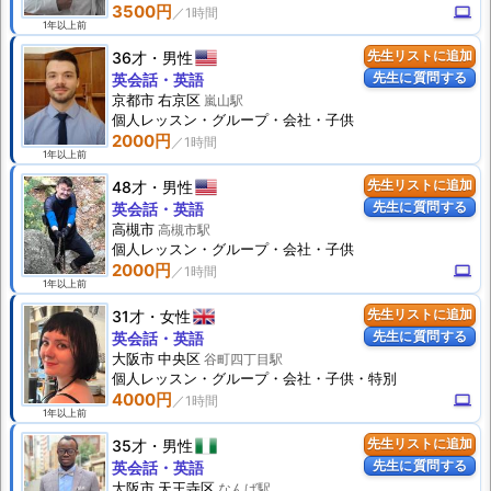
3500円
computer
1年以上前
36才
男性
先生リストに追加
先生に質問する
英会話・英語
京都市 右京区
嵐山駅
個人
レッスン
・グループ・会社・子供
2000円
1年以上前
48才
男性
先生リストに追加
先生に質問する
英会話・英語
高槻市
高槻市駅
個人
レッスン
・グループ・会社・子供
2000円
computer
1年以上前
31才
女性
先生リストに追加
先生に質問する
英会話・英語
大阪市 中央区
谷町四丁目駅
個人
レッスン
・グループ・会社・子供・特別
4000円
computer
1年以上前
35才
男性
先生リストに追加
先生に質問する
英会話・英語
大阪市 天王寺区
なんば駅