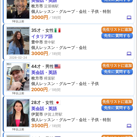
英会話・英語
枚方市
淀屋橋駅
個人
レッスン
・グループ・会社・子供・特別
3000円
computer
1年以上前
35才
女性
先生リストに追加
先生に質問する
イタリア語
豊中市
豊中駅
個人
レッスン
・グループ・会社
3000円
computer
2026-02-24
44才
男性
先生リストに追加
先生に質問する
英会話・英語
枚方市
樟葉駅
個人
レッスン
・グループ・会社・子供
2000円
1年以上前
28才
女性
先生リストに追加
先生に質問する
英会話・英語
伊賀市
伊賀上野駅
個人
レッスン
・グループ・会社・子供・特別
3500円
computer
1年以上前