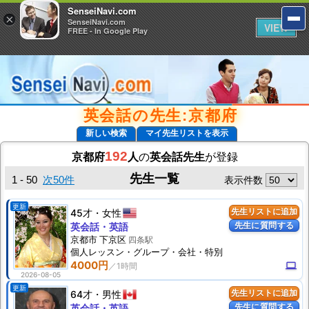
SenseiNavi.com
SenseiNavi.com
×
×
SenseiNavi.com
SenseiNavi.com
VIEW
VIEW
FREE - In Google Play
FREE - In Google Play
英会話の先生:京都府
新しい検索
マイ先生リストを表示
192
京都府
人
の
英会話先生
が登録
先生一覧
1 - 50
次50件
表示件数
更新
45才
女性
先生リストに追加
先生に質問する
英会話・英語
京都市 下京区
四条駅
個人
レッスン
・グループ・会社・特別
4000円
computer
2026-08-05
更新
64才
男性
先生リストに追加
先生に質問する
英会話・英語