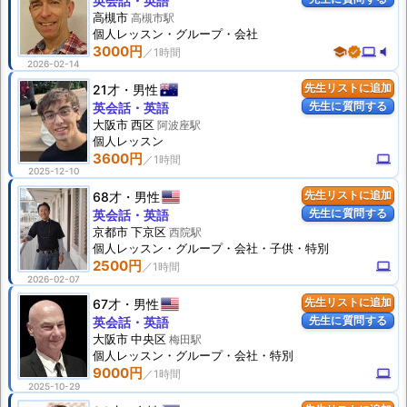
英会話・英語
高槻市
高槻市駅
個人
レッスン
・グループ・会社
3000円
school
verified
computer
volume_mute
2026-02-14
21才
男性
先生リストに追加
先生に質問する
英会話・英語
大阪市 西区
阿波座駅
個人
レッスン
3600円
computer
2025-12-10
68才
男性
先生リストに追加
先生に質問する
英会話・英語
京都市 下京区
西院駅
個人
レッスン
・グループ・会社・子供・特別
2500円
computer
2026-02-07
67才
男性
先生リストに追加
先生に質問する
英会話・英語
大阪市 中央区
梅田駅
個人
レッスン
・グループ・会社・特別
9000円
computer
2025-10-29