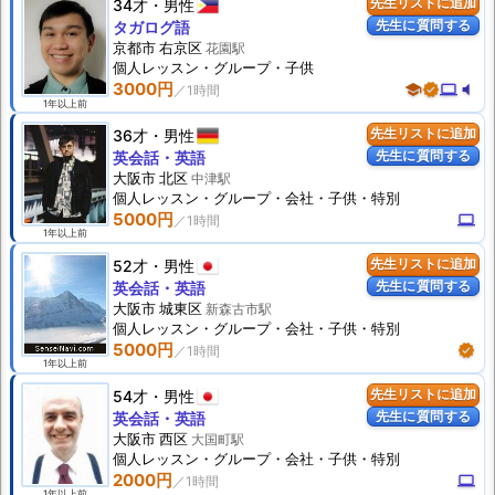
34才
男性
先生リストに追加
先生に質問する
タガログ語
京都市 右京区
花園駅
個人
レッスン
・グループ・子供
3000円
school
verified
computer
volume_mute
1年以上前
36才
男性
先生リストに追加
先生に質問する
英会話・英語
大阪市 北区
中津駅
個人
レッスン
・グループ・会社・子供・特別
5000円
computer
1年以上前
52才
男性
先生リストに追加
先生に質問する
英会話・英語
大阪市 城東区
新森古市駅
個人
レッスン
・グループ・会社・子供・特別
5000円
verified
1年以上前
54才
男性
先生リストに追加
先生に質問する
英会話・英語
大阪市 西区
大国町駅
個人
レッスン
・グループ・会社・子供・特別
2000円
computer
1年以上前