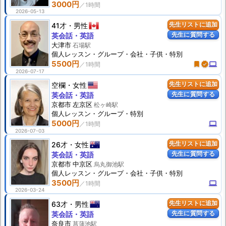
3000円
2026-05-13
41才
男性
先生リストに追加
先生に質問する
英会話・英語
大津市
石場駅
個人
レッスン
・グループ・会社・子供・特別
5500円
turned_in
verified
computer
2026-07-17
空欄
女性
先生リストに追加
先生に質問する
英会話・英語
京都市 左京区
松ヶ崎駅
個人
レッスン
・グループ・特別
5000円
computer
2026-07-03
26才
女性
先生リストに追加
先生に質問する
英会話・英語
京都市 中京区
烏丸御池駅
個人
レッスン
・グループ・会社・子供・特別
3500円
computer
2026-03-24
63才
男性
先生リストに追加
先生に質問する
英会話・英語
奈良市
菖蒲池駅