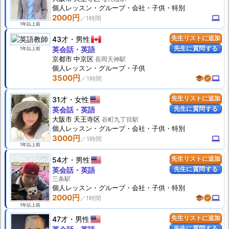
個人
レッスン
・グループ・会社・子供・特別
2000円
computer
1年以上前
43才
男性
先生リストに追加
1年以上前
先生に質問する
英会話・英語
京都市 中京区
長岡天神駅
個人
レッスン
・グループ・子供
3500円
school
verified
computer
31才
女性
先生リストに追加
先生に質問する
英会話・英語
大阪市 天王寺区
谷町九丁目駅
個人
レッスン
・グループ・会社・子供・特別
3000円
computer
1年以上前
54才
男性
先生リストに追加
先生に質問する
英会話・英語
三条駅
個人
レッスン
・グループ・会社・子供・特別
2000円
school
verified
computer
1年以上前
47才
男性
先生リストに追加
先生に質問する