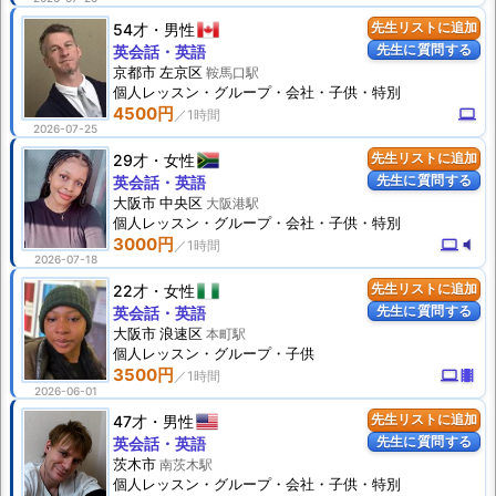
54才
男性
先生リストに追加
先生に質問する
英会話・英語
京都市 左京区
鞍馬口駅
個人
レッスン
・グループ・会社・子供・特別
4500円
computer
2026-07-25
29才
女性
先生リストに追加
先生に質問する
英会話・英語
大阪市 中央区
大阪港駅
個人
レッスン
・グループ・会社・子供・特別
3000円
computer
volume_mute
2026-07-18
22才
女性
先生リストに追加
先生に質問する
英会話・英語
大阪市 浪速区
本町駅
個人
レッスン
・グループ・子供
3500円
computer
theaters
2026-06-01
47才
男性
先生リストに追加
先生に質問する
英会話・英語
茨木市
南茨木駅
個人
レッスン
・グループ・会社・子供・特別