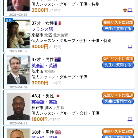
個人
レッスン
・グループ・子供・特別
3500円
school
computer
2026-03-29
更新
37才
女性
先生リストに追加
先生に質問する
フランス語
京都市 北区
北大路駅
個人
レッスン
・グループ・会社・子供・特別
4000円
computer
2026-08-05
47才
男性
先生リストに追加
先生に質問する
英会話・英語
茨木市
京都駅
個人
レッスン
・グループ・子供
3000円
2026-04-09
43才
男性
先生リストに追加
先生に質問する
英会話・英語
神戸市 灘区
六甲駅
個人
レッスン
・グループ・会社・子供
1800円
computer
2026-04-29
68才
男性
先生リストに追加
先生に質問する