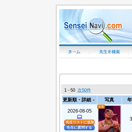
1 - 50
次50件
更新順・詳細
写真
年
arrow_drop_down
新着
2026-08-05
computer
先生リストに追加
先生に質問する