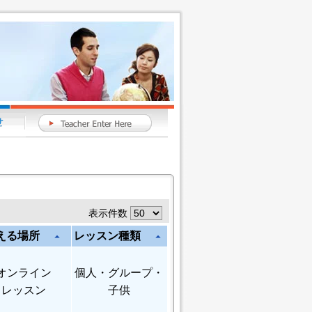
表示件数
える場所
レッスン種類
arrow_drop_up
arrow_drop_up
オンライン
個人
・グループ・
レッスン
子供