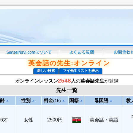
英会話の先生:オンライン
新しい検索
マイ先生リストを表示
2548
オンラインレッスン
人
の
英会話先生
が登録
先生一覧
齢
性別
料金
国籍
母国語
教
arrow_drop_up
arrow_drop_up
arrow_drop_up
arrow_drop_up
arrow_drop_up
(1h)
36才
女性
2500円
英会話・英語