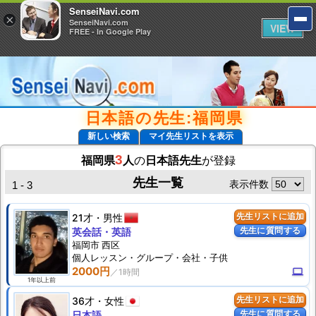
SenseiNavi.com
SenseiNavi.com
×
×
SenseiNavi.com
SenseiNavi.com
VIEW
VIEW
FREE - In Google Play
FREE - In Google Play
日本語の先生:福岡県
新しい検索
マイ先生リストを表示
3
福岡県
人
の
日本語先生
が登録
先生一覧
表示件数
1 - 3
21才
男性
先生リストに追加
先生に質問する
英会話・英語
福岡市 西区
個人
レッスン
・グループ・会社・子供
2000円
computer
1年以上前
36才
女性
先生リストに追加
先生に質問する
日本語