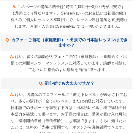
このページの講師の料金は1時間 1,000円〜3,000円が目安です
（講師により異なります）。SenseiNaviへのお支払いは初回の紹介
料のみ（個人レッスン 3,800 円）で、レッスン料は講師と直接契約
します。月謝・入会金はSenseiNaviでは一切いただきません。
カフェ・ご自宅（家庭教師）・出張での日本語レッスンはでき
ますか？
はい。多くの講師がカフェ・ご自宅（家庭教師）・職場近く・出
張での対面マンツーマンレッスンに対応しています。講師と相談し
てお互いに都合のよい場所を自由に選べます。
初心者でも大丈夫ですか？
はい。各講師のプロフィールに「教えるレベル」が表示されてお
り、多くの講師が「全てのレベル」または初級に対応しています。
日本語でのサポートを重視する方は「日本語レベル」欄で講師の日
本語力を確認して選べます。お子様の場合は、講師が受け入れ可能
な「指導開始年齢（最低年齢）」も確認できます。さらに知りたい
ことは、無料の「先生に質問する」ボタンから直接質問できます。