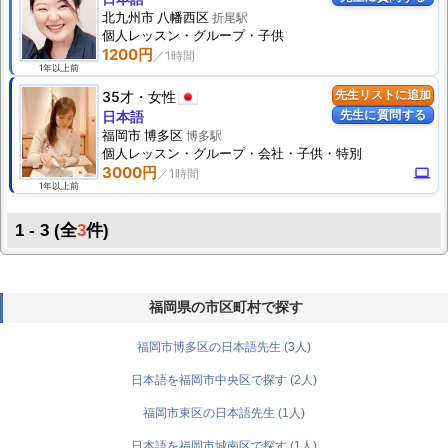
北九州市 八幡西区
折尾駅
個人
レッスン
・グループ・子供
1200円
1年以上前
35才
女性
先生リストに追加
先生に質問する
日本語
福岡市 博多区
博多駅
個人
レッスン
・グループ・会社・子供・特別
3000円
computer
1年以上前
1 - 3 (全
3
件)
福岡県の市区町村で探す
福岡市博多区の日本語先生 (3人)
日本語を福岡市中央区で探す (2人)
福岡市東区の日本語先生 (1人)
日本語を福岡市城南区で探す (1人)