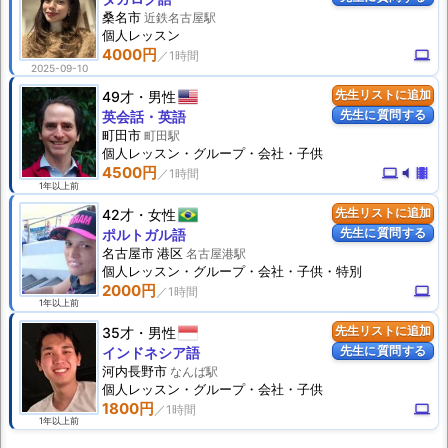
桑名市
近鉄名古屋駅
個人
レッスン
4000円
computer
2025-09-10
49才
男性
先生リストに追加
先生に質問する
英会話・英語
町田市
町田駅
個人
レッスン
・グループ・会社・子供
4500円
computer
volume_mute
theaters
1年以上前
42才
女性
先生リストに追加
先生に質問する
ポルトガル語
名古屋市 港区
名古屋港駅
個人
レッスン
・グループ・会社・子供・特別
2000円
computer
1年以上前
35才
男性
先生リストに追加
先生に質問する
インドネシア語
河内長野市
なんば駅
個人
レッスン
・グループ・会社・子供
1800円
computer
1年以上前