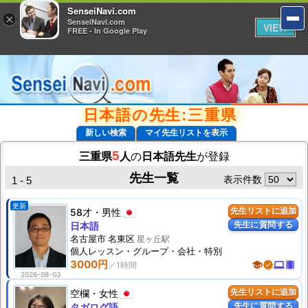
SenseiNavi.com
SenseiNavi.com
×
×
SenseiNavi.com
SenseiNavi.com
VIEW
VIEW
FREE - In Google Play
FREE - In Google Play
日本語の先生:三重県
新しい検索
マイ先生リストを表示
5
三重県
人
の
日本語先生
が登録
先生一覧
表示件数
1 - 5
更新
58才
男性
先生リストに追加
先生に質問する
日本語
名古屋市 名東区
星ヶ丘駅
個人
レッスン
・グループ・会社・特別
3000円
school
verified
computer
theaters
2026-08-03
空欄
女性
先生リストに追加
先生に質問する
タガログ語