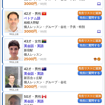
3000円
computer
42才
男性
先生リストに追加
先生に質問する
ベトナム語
相模大野駅
個人
レッスン
・グループ・会社・子供・特別
3000円
computer
1年以上前
43才
女性
先生リストに追加
先生に質問する
英会話・英語
新宿駅
個人
レッスン
2500円
school
verified
1年以上前
42才
男性
先生リストに追加
先生に質問する
英会話・英語
新百合ヶ丘駅
個人
レッスン
・グループ・会社
3000円
1年以上前
50才
男性
先生リストに追加
先生に質問する
英会話・英語