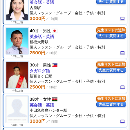
先生に質問する
英会話・英語
古淵駅
個人
レッスン
・グループ・会社・子供・特別
3000円
computer
1年以上前
40才
男性
先生リストに追加
先生に質問する
英会話・英語
相模大野駅
個人
レッスン
・グループ・会社・子供・特別
2500円
computer
1年以上前
30才
男性
先生リストに追加
先生に質問する
タガログ語
新百合ヶ丘駅
個人
レッスン
・グループ・会社・子供・特別
2500円
computer
1年以上前
38才
女性
先生リストに追加
先生に質問する
英会話・英語
小田急多摩センター駅
個人
レッスン
・グループ・会社・子供・特別
3000円
computer
1年以上前