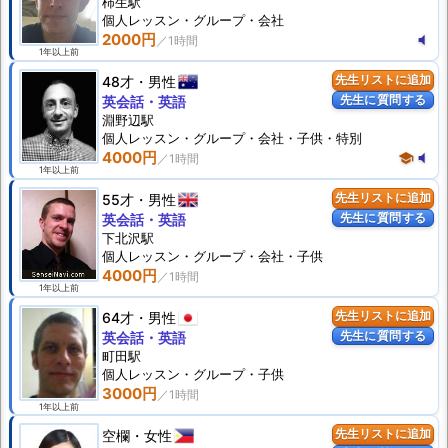
柿生駅
個人
レッスン
・グループ・会社
2000円
volume_mute
1年以上前
48才
男性
先生リストに追加
先生に質問する
英会話・英語
淵野辺駅
個人
レッスン
・グループ・会社・子供・特別
4000円
school
volume_mute
1年以上前
55才
男性
先生リストに追加
先生に質問する
英会話・英語
下北沢駅
個人
レッスン
・グループ・会社・子供
4000円
1年以上前
64才
男性
先生リストに追加
先生に質問する
英会話・英語
町田駅
個人
レッスン
・グループ・子供
3000円
1年以上前
空欄
女性
先生リストに追加