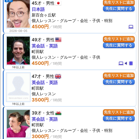
更新
45才
男性
先生リストに追加
先生に質問する
日本語
新百合ヶ丘駅
個人
レッスン
・グループ・会社・子供・特別
4500円
computer
2026-08-05
49才
男性
先生リストに追加
先生に質問する
英会話・英語
町田駅
個人
レッスン
・グループ・会社・子供
4500円
computer
volume_mute
theaters
1年以上前
47才
男性
先生リストに追加
先生に質問する
英会話・英語
町田駅
個人
レッスン
3500円
1年以上前
39才
女性
先生リストに追加
先生に質問する
英会話・英語
町田駅
個人
レッスン
・グループ・会社・子供・特別
3000円