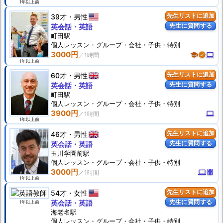
1年以上前
39才
男性
先生リストに追加
先生に質問する
英会話・英語
町田駅
個人
レッスン
・グループ・会社・子供・特別
3000円
school
verified
computer
1年以上前
60才
男性
先生リストに追加
先生に質問する
英会話・英語
町田駅
個人
レッスン
・グループ・会社・子供・特別
3900円
computer
1年以上前
46才
男性
先生リストに追加
先生に質問する
英会話・英語
玉川学園前駅
個人
レッスン
・グループ・会社・子供・特別
3000円
computer
theaters
1年以上前
54才
女性
先生リストに追加
先生に質問する
英会話・英語
1年以上前
海老名駅
個人
レッスン
・グループ・会社・子供・特別