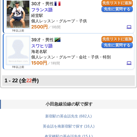
30才
男性
先生リストに追加
先生に質問する
フランス語
経堂駅
個人
レッスン
・グループ・子供
2500円
computer
1年以上前
39才
男性
先生リストに追加
先生に質問する
スワヒリ語
海老名駅
個人
レッスン
・グループ・会社・子供・特別
1500円
computer
1年以上前
1 - 22 (全
22
件)
小田急線沿線の駅で探す
新宿駅の英会話先生 (682人)
英会話を南新宿駅で探す (16人)
参宮橋駅の英会話先生 (15人)