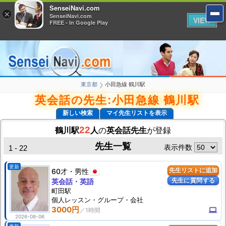
SenseiNavi.com
SenseiNavi.com
×
×
SenseiNavi.com
SenseiNavi.com
VIEW
VIEW
FREE - In Google Play
FREE - In Google Play
東京都
小田急線 鶴川駅
❯
英会話の先生:小田急線 鶴川駅
新しい検索
マイ先生リストを表示
22
鶴川駅
人
の
英会話先生
が登録
先生一覧
表示件数
1 - 22
更新
60才
男性
先生リストに追加
先生に質問する
英会話・英語
町田駅
個人
レッスン
・グループ・会社
3000円
computer
2026-08-06