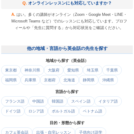
オンラインレッスンにも対応していますか？
はい。多くの講師がオンライン（Zoom・Google Meet・LINE・
Microsoft Teams など）でのレッスンにも対応しています。プロフ
ィールや「先生に質問する」から対応状況をご確認ください。
他の地域・言語から英会話の先生を探す
地域から探す（英会話）
東京都
神奈川県
大阪府
愛知県
埼玉県
千葉県
福岡県
兵庫県
京都府
北海道
静岡県
沖縄県
言語から探す
フランス語
中国語
韓国語
スペイン語
イタリア語
ドイツ語
ロシア語
ポルトガル語
ベトナム語
目的・形態から探す
カフェ英会話
出張・自宅レッスン
子供向け語学