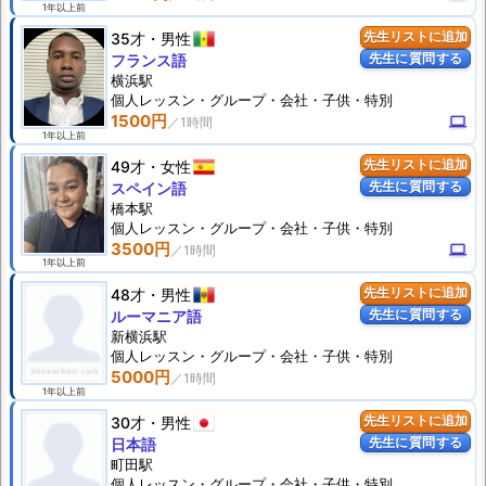
1年以上前
35才
男性
先生リストに追加
先生に質問する
フランス語
横浜駅
個人
レッスン
・グループ・会社・子供・特別
1500円
computer
1年以上前
49才
女性
先生リストに追加
先生に質問する
スペイン語
橋本駅
個人
レッスン
・グループ・会社・子供・特別
3500円
computer
1年以上前
48才
男性
先生リストに追加
先生に質問する
ルーマニア語
新横浜駅
個人
レッスン
・グループ・会社・子供・特別
5000円
1年以上前
30才
男性
先生リストに追加
先生に質問する
日本語
町田駅
個人
レッスン
・グループ・会社・子供・特別