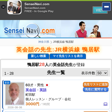
SenseiNavi.com
SenseiNavi.com
×
×
SenseiNavi.com
SenseiNavi.com
VIEW
VIEW
FREE - In Google Play
FREE - In Google Play
神奈川県
JR横浜線 鴨居駅
❯
英会話の先生:JR横浜線 鴨居駅
新しい検索
マイ先生リストを表示
28
鴨居駅
人
の
英会話先生
が登録
先生一覧
表示件数
1 - 28
更新
60才
男性
先生リストに追加
先生に質問する
英会話・英語
町田駅
個人
レッスン
・グループ・会社
3000円
computer
2026-08-06