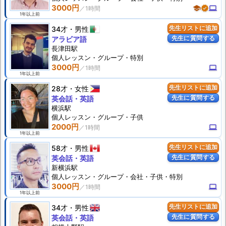
3000円
school
verified
computer
1年以上前
34才
男性
先生リストに追加
先生に質問する
アラビア語
長津田駅
個人
レッスン
・グループ・特別
3000円
computer
1年以上前
28才
女性
先生リストに追加
先生に質問する
英会話・英語
横浜駅
個人
レッスン
・グループ・子供
2000円
computer
1年以上前
58才
男性
先生リストに追加
先生に質問する
英会話・英語
新横浜駅
個人
レッスン
・グループ・会社・子供・特別
3000円
computer
1年以上前
34才
男性
先生リストに追加
先生に質問する
英会話・英語