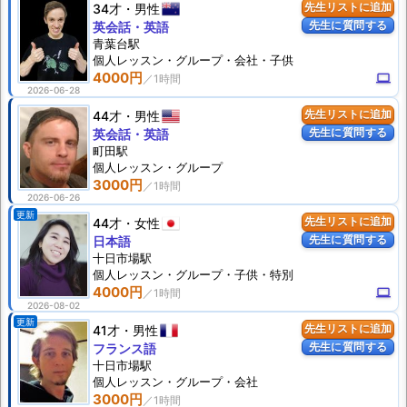
34才
男性
先生リストに追加
先生に質問する
英会話・英語
青葉台駅
個人
レッスン
・グループ・会社・子供
4000円
computer
2026-06-28
44才
男性
先生リストに追加
先生に質問する
英会話・英語
町田駅
個人
レッスン
・グループ
3000円
2026-06-26
更新
44才
女性
先生リストに追加
先生に質問する
日本語
十日市場駅
個人
レッスン
・グループ・子供・特別
4000円
computer
2026-08-02
更新
41才
男性
先生リストに追加
先生に質問する
フランス語
十日市場駅
個人
レッスン
・グループ・会社
3000円