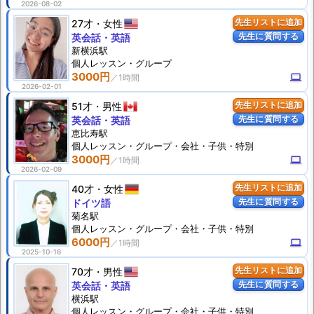
2026-08-02
27才
女性
先生リストに追加
先生に質問する
英会話・英語
新横浜駅
個人
レッスン
・グループ
3000円
computer
2026-02-01
51才
男性
先生リストに追加
先生に質問する
英会話・英語
恵比寿駅
個人
レッスン
・グループ・会社・子供・特別
3000円
computer
2026-02-09
40才
女性
先生リストに追加
先生に質問する
ドイツ語
菊名駅
個人
レッスン
・グループ・会社・子供・特別
6000円
computer
2025-10-16
70才
男性
先生リストに追加
先生に質問する
英会話・英語
横浜駅
個人
レッスン
・グループ・会社・子供・特別