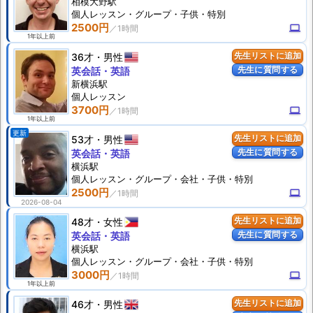
相模大野駅
個人
レッスン
・グループ・子供・特別
2500円
computer
1年以上前
36才
男性
先生リストに追加
先生に質問する
英会話・英語
新横浜駅
個人
レッスン
3700円
computer
1年以上前
更新
53才
男性
先生リストに追加
先生に質問する
英会話・英語
横浜駅
個人
レッスン
・グループ・会社・子供・特別
2500円
computer
2026-08-04
48才
女性
先生リストに追加
先生に質問する
英会話・英語
横浜駅
個人
レッスン
・グループ・会社・子供・特別
3000円
computer
1年以上前
46才
男性
先生リストに追加