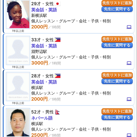
29才
女性
先生リストに追加
先生に質問する
英会話・英語
新横浜駅
個人
レッスン
・グループ・会社・子供・特別
2000円
computer
1年以上前
33才
女性
先生リストに追加
先生に質問する
英会話・英語
淵野辺駅
個人
レッスン
・グループ・会社・子供・特別
3000円
computer
1年以上前
28才
女性
先生リストに追加
先生に質問する
英会話・英語
横浜駅
個人
レッスン
・グループ・会社・子供・特別
2000円
computer
1年以上前
52才
男性
先生リストに追加
先生に質問する
ネパール語
横浜駅
個人
レッスン
・グループ・会社・子供・特別
2500円
computer