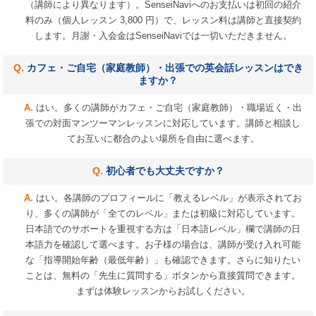
（講師により異なります）。SenseiNaviへのお支払いは初回の紹介
料のみ（個人レッスン 3,800 円）で、レッスン料は講師と直接契約
します。月謝・入会金はSenseiNaviでは一切いただきません。
カフェ・ご自宅（家庭教師）・出張での英会話レッスンはでき
ますか？
はい。多くの講師がカフェ・ご自宅（家庭教師）・職場近く・出
張での対面マンツーマンレッスンに対応しています。講師と相談し
てお互いに都合のよい場所を自由に選べます。
初心者でも大丈夫ですか？
はい。各講師のプロフィールに「教えるレベル」が表示されてお
り、多くの講師が「全てのレベル」または初級に対応しています。
日本語でのサポートを重視する方は「日本語レベル」欄で講師の日
本語力を確認して選べます。お子様の場合は、講師が受け入れ可能
な「指導開始年齢（最低年齢）」も確認できます。さらに知りたい
ことは、無料の「先生に質問する」ボタンから直接質問できます。
まずは体験レッスンからお試しください。