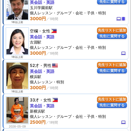
先生に質問する
英会話・英語
玉川学園前駅
個人
レッスン
・グループ・会社・子供・特別
3000円
computer
theaters
1年以上前
空欄
女性
先生リストに追加
先生に質問する
英会話・英語
古淵駅
個人
レッスン
・グループ・会社・子供・特別
3000円
computer
1年以上前
52才
男性
先生リストに追加
先生に質問する
英会話・英語
横浜駅
個人
レッスン
・特別
3000円
1年以上前
33才
女性
先生リストに追加
先生に質問する
英会話・英語
新横浜駅
個人
レッスン
・グループ・会社・子供・特別
2500円
computer
2026-05-09