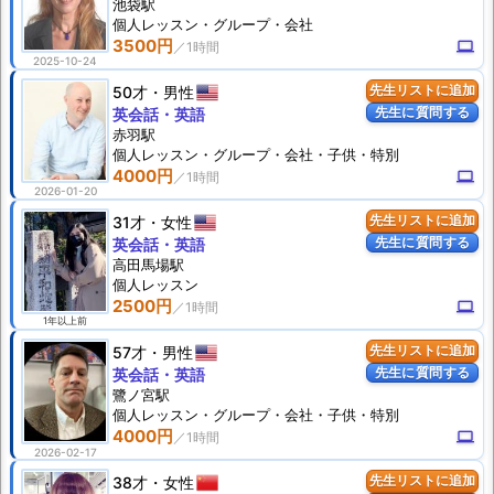
池袋駅
個人
レッスン
・グループ・会社
3500円
computer
2025-10-24
50才
男性
先生リストに追加
先生に質問する
英会話・英語
赤羽駅
個人
レッスン
・グループ・会社・子供・特別
4000円
computer
2026-01-20
31才
女性
先生リストに追加
先生に質問する
英会話・英語
高田馬場駅
個人
レッスン
2500円
computer
1年以上前
57才
男性
先生リストに追加
先生に質問する
英会話・英語
鷺ノ宮駅
個人
レッスン
・グループ・会社・子供・特別
4000円
computer
2026-02-17
38才
女性
先生リストに追加