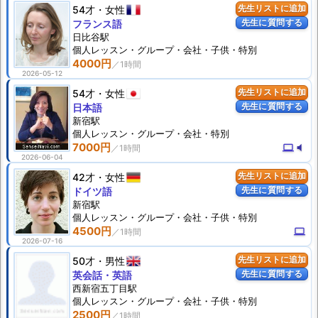
54才
女性
先生リストに追加
先生に質問する
フランス語
日比谷駅
個人
レッスン
・グループ・会社・子供・特別
4000円
2026-05-12
54才
女性
先生リストに追加
先生に質問する
日本語
新宿駅
個人
レッスン
・グループ・会社・特別
7000円
computer
volume_mute
2026-06-04
42才
女性
先生リストに追加
先生に質問する
ドイツ語
新宿駅
個人
レッスン
・グループ・会社・子供・特別
4500円
computer
2026-07-16
50才
男性
先生リストに追加
先生に質問する
英会話・英語
西新宿五丁目駅
個人
レッスン
・グループ・会社・子供・特別
2500円