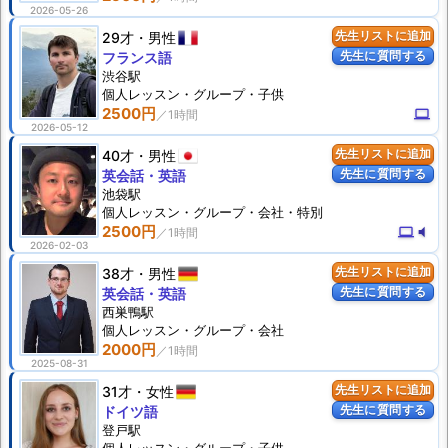
2026-05-26
29才
男性
先生リストに追加
先生に質問する
フランス語
渋谷駅
個人
レッスン
・グループ・子供
2500円
computer
2026-05-12
40才
男性
先生リストに追加
先生に質問する
英会話・英語
池袋駅
個人
レッスン
・グループ・会社・特別
2500円
computer
volume_mute
2026-02-03
38才
男性
先生リストに追加
先生に質問する
英会話・英語
西巣鴨駅
個人
レッスン
・グループ・会社
2000円
2025-08-31
31才
女性
先生リストに追加
先生に質問する
ドイツ語
登戸駅