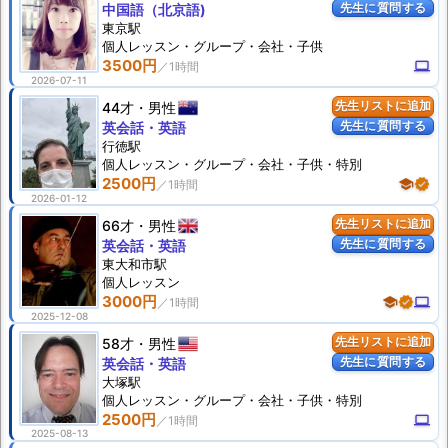
先生に質問する
中国語（北京語)
東京駅
個人
レッスン
・グループ・会社・子供
3500円
computer
2026-07-11
44才
男性
先生リストに追加
先生に質問する
英会話・英語
行徳駅
個人
レッスン
・グループ・会社・子供・特別
2500円
school
verified
2026-01-12
66才
男性
先生リストに追加
先生に質問する
英会話・英語
東大和市駅
個人
レッスン
3000円
school
verified
computer
2025-12-08
58才
男性
先生リストに追加
先生に質問する
英会話・英語
大塚駅
個人
レッスン
・グループ・会社・子供・特別
2500円
computer
2025-08-13