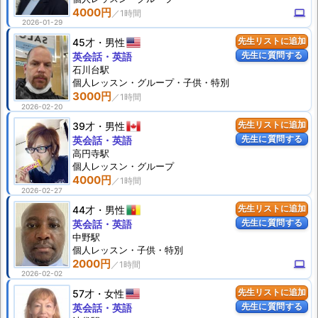
4000円
computer
2026-01-29
45才
男性
先生リストに追加
先生に質問する
英会話・英語
石川台駅
個人
レッスン
・グループ・子供・特別
3000円
2026-02-20
39才
男性
先生リストに追加
先生に質問する
英会話・英語
高円寺駅
個人
レッスン
・グループ
4000円
2026-02-27
44才
男性
先生リストに追加
先生に質問する
英会話・英語
中野駅
個人
レッスン
・子供・特別
2000円
computer
2026-02-02
57才
女性
先生リストに追加
先生に質問する
英会話・英語