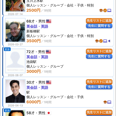
玉川上水駅
個人
レッスン
・グループ・会社・子供・特別
2500円
school
verified
computer
2026-07-14
68才
男性
先生リストに追加
先生に質問する
英会話・英語
新板橋駅
個人
レッスン
・グループ・会社・子供・特別
3500円
school
verified
computer
volume_mute
2026-03-27
更新
72才
男性
先生リストに追加
先生に質問する
英会話・英語
池袋駅
個人
レッスン
・グループ
3000円
2026-08-07
30才
男性
先生リストに追加
先生に質問する
英会話・英語
駅
個人
レッスン
・グループ・会社・子供
6000円
school
computer
2026-04-13
更新
58才
男性
先生リストに追加