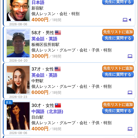
先生に質問する
日本語
新宿駅
個人
レッスン
・会社・特別
4000円
computer
volume_mute
2026-08-06
58才
男性
先生リストに追加
先生に質問する
英会話・英語
板橋区役所前駅
個人
レッスン
・グループ・会社・子供・特別
3000円
computer
2026-04-20
37才
女性
先生リストに追加
先生に質問する
英会話・英語
中野駅
個人
レッスン
・グループ・会社・子供・特別
6000円
computer
2026-03-23
更新
30才
女性
先生リストに追加
先生に質問する
中国語（北京語)
目白駅
個人
レッスン
・グループ・会社・子供・特別
4000円
computer
2026-08-06