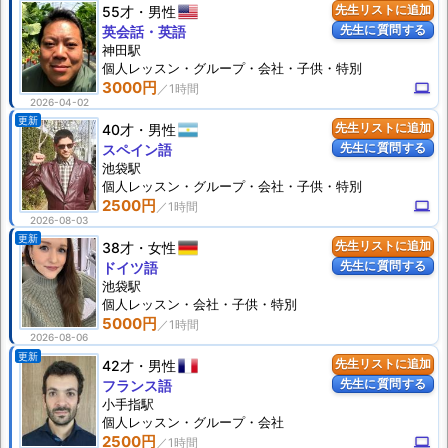
55才
男性
先生リストに追加
先生に質問する
英会話・英語
神田駅
個人
レッスン
・グループ・会社・子供・特別
3000円
computer
2026-04-02
更新
40才
男性
先生リストに追加
先生に質問する
スペイン語
池袋駅
個人
レッスン
・グループ・会社・子供・特別
2500円
computer
2026-08-03
更新
38才
女性
先生リストに追加
先生に質問する
ドイツ語
池袋駅
個人
レッスン
・会社・子供・特別
5000円
2026-08-06
更新
42才
男性
先生リストに追加
先生に質問する
フランス語
小手指駅
個人
レッスン
・グループ・会社
2500円
computer