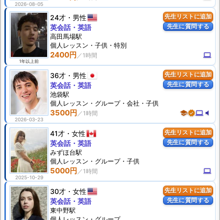
2026-08-05
24才
男性
先生リストに追加
先生に質問する
英会話・英語
高田馬場駅
個人
レッスン
・子供・特別
2400円
computer
1年以上前
36才
男性
先生リストに追加
先生に質問する
英会話・英語
池袋駅
個人
レッスン
・グループ・会社・子供
3500円
school
verified
computer
volume_mute
2026-03-23
41才
女性
先生リストに追加
先生に質問する
英会話・英語
みずほ台駅
個人
レッスン
・グループ・子供
5000円
computer
2025-10-29
30才
女性
先生リストに追加
先生に質問する
英会話・英語
東中野駅
個人
レッスン
・グループ