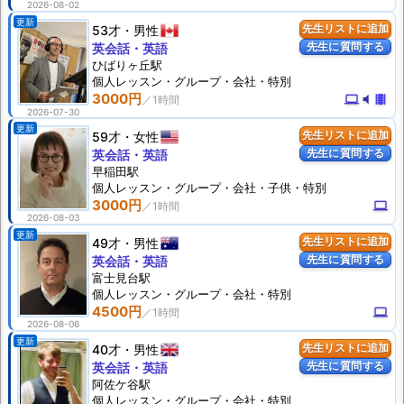
2026-08-02
更新
53才
男性
先生リストに追加
先生に質問する
英会話・英語
ひばりヶ丘駅
個人
レッスン
・グループ・会社・特別
3000円
computer
volume_mute
theaters
2026-07-30
更新
59才
女性
先生リストに追加
先生に質問する
英会話・英語
早稲田駅
個人
レッスン
・グループ・会社・子供・特別
3000円
computer
2026-08-03
更新
49才
男性
先生リストに追加
先生に質問する
英会話・英語
富士見台駅
個人
レッスン
・グループ・会社・特別
4500円
computer
2026-08-06
更新
40才
男性
先生リストに追加
先生に質問する
英会話・英語
阿佐ケ谷駅
個人
レッスン
・グループ・会社・特別