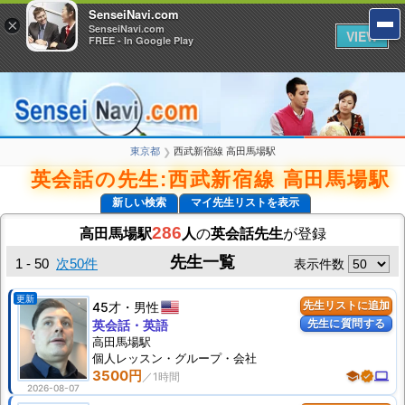
SenseiNavi.com
SenseiNavi.com
×
×
SenseiNavi.com
SenseiNavi.com
VIEW
VIEW
FREE - In Google Play
FREE - In Google Play
東京都
西武新宿線 高田馬場駅
❯
英会話の先生:西武新宿線 高田馬場駅
新しい検索
マイ先生リストを表示
286
高田馬場駅
人
の
英会話先生
が登録
先生一覧
1 - 50
次50件
表示件数
更新
45才
男性
先生リストに追加
先生に質問する
英会話・英語
高田馬場駅
個人
レッスン
・グループ・会社
3500円
school
verified
computer
2026-08-07