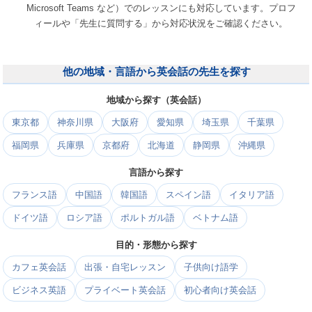
Microsoft Teams など）でのレッスンにも対応しています。プロフ
ィールや「先生に質問する」から対応状況をご確認ください。
他の地域・言語から英会話の先生を探す
地域から探す（英会話）
東京都
神奈川県
大阪府
愛知県
埼玉県
千葉県
福岡県
兵庫県
京都府
北海道
静岡県
沖縄県
言語から探す
フランス語
中国語
韓国語
スペイン語
イタリア語
ドイツ語
ロシア語
ポルトガル語
ベトナム語
目的・形態から探す
カフェ英会話
出張・自宅レッスン
子供向け語学
ビジネス英語
プライベート英会話
初心者向け英会話