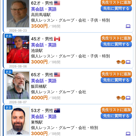
62才
男性
先生リストに追加
先生に質問する
英会話・英語
高田馬場駅
個人
レッスン
・グループ・会社・子供・特別
3500円
computer
2026-06-23
更新
45才
男性
先生リストに追加
先生に質問する
英会話・英語
池袋駅
個人
レッスン
・グループ・会社・子供・特別
3000円
school
verified
computer
2026-08-06
更新
65才
男性
先生リストに追加
先生に質問する
英会話・英語
飯田橋駅
個人
レッスン
・グループ・会社
4000円
school
verified
computer
2026-08-07
更新
53才
男性
先生リストに追加
先生に質問する
英会話・英語
巣鴨駅
個人
レッスン
・グループ・会社・特別
3000円
computer