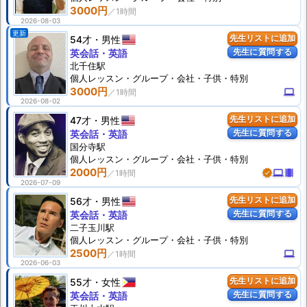
3000円
2026-08-03
更新
54才
男性
先生リストに追加
先生に質問する
英会話・英語
北千住駅
個人
レッスン
・グループ・会社・子供・特別
3000円
computer
2026-08-02
47才
男性
先生リストに追加
先生に質問する
英会話・英語
国分寺駅
個人
レッスン
・グループ・会社・子供・特別
2000円
verified
computer
theaters
2026-07-09
56才
男性
先生リストに追加
先生に質問する
英会話・英語
二子玉川駅
個人
レッスン
・グループ・会社・子供・特別
2500円
computer
2026-06-03
55才
女性
先生リストに追加
先生に質問する
英会話・英語