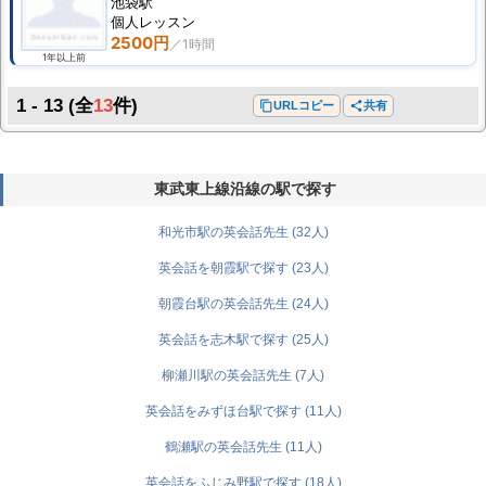
池袋駅
個人
レッスン
2500円
1年以上前
1 - 13
(全
13
件)
content_copy
URLコピー
share
共有
東武東上線沿線の駅で探す
和光市駅の英会話先生 (32人)
英会話を朝霞駅で探す (23人)
朝霞台駅の英会話先生 (24人)
英会話を志木駅で探す (25人)
柳瀬川駅の英会話先生 (7人)
英会話をみずほ台駅で探す (11人)
鶴瀬駅の英会話先生 (11人)
英会話をふじみ野駅で探す (18人)