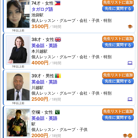
74才
女性
先生リストに追加
先生に質問する
タガログ語
池袋駅
個人
レッスン
・グループ・会社・子供・特別
3500円
school
1年以上前
38才
女性
先生リストに追加
先生に質問する
英会話・英語
本川越駅
個人
レッスン
・グループ・会社・子供・特別
4000円
computer
1年以上前
39才
男性
先生リストに追加
先生に質問する
英会話・英語
川越駅
個人
レッスン
・グループ・会社・子供・特別
2500円
computer
1年以上前
空欄
女性
先生リストに追加
先生に質問する
英会話・英語
駅
個人
レッスン
・グループ・子供
2000円
school
verified