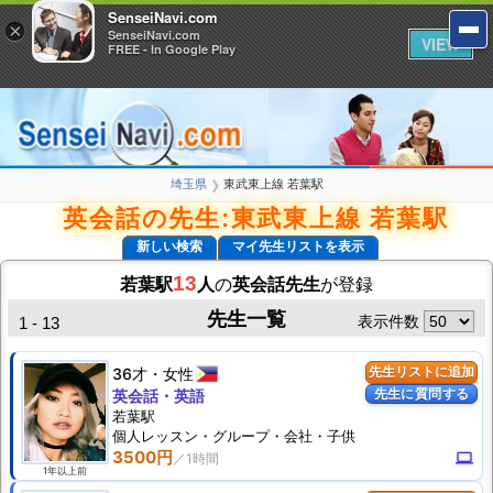
SenseiNavi.com
SenseiNavi.com
×
×
SenseiNavi.com
SenseiNavi.com
VIEW
VIEW
FREE - In Google Play
FREE - In Google Play
埼玉県
東武東上線 若葉駅
❯
英会話の先生:東武東上線 若葉駅
新しい検索
マイ先生リストを表示
13
若葉駅
人
の
英会話先生
が登録
先生一覧
表示件数
1 - 13
36才
女性
先生リストに追加
先生に質問する
英会話・英語
若葉駅
個人
レッスン
・グループ・会社・子供
3500円
computer
1年以上前