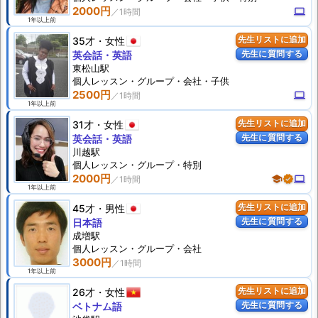
2000円
computer
1年以上前
35才
女性
先生リストに追加
先生に質問する
英会話・英語
東松山駅
個人
レッスン
・グループ・会社・子供
2500円
computer
1年以上前
31才
女性
先生リストに追加
先生に質問する
英会話・英語
川越駅
個人
レッスン
・グループ・特別
2000円
school
verified
computer
1年以上前
45才
男性
先生リストに追加
先生に質問する
日本語
成増駅
個人
レッスン
・グループ・会社
3000円
1年以上前
26才
女性
先生リストに追加
先生に質問する
ベトナム語